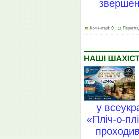
звершен
Коментарі:
0
Перегляд
НАШІ ШАХІСТ
у всеукр
«Пліч-о-плі
проходив