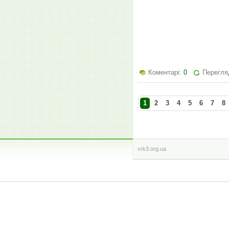
Коментарі:
0
Перегляд
1
2
3
4
5
6
7
8
vrk3.org.ua