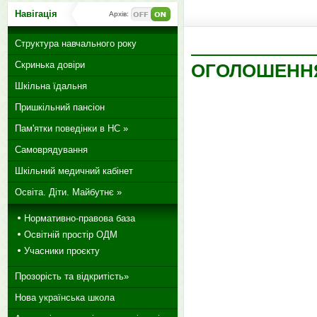
Навігація
Архів:
Структура навчального року
Скринька довіри
ОГОЛОШЕННЯ
Шкільна їдальня
Пришкільний пансіон
Пам'ятки поведінки в НС »
Самоврядування
Шкільний медичний кабінет
Освіта. Діти. Майбутнє »
Нормативно-правова база
Освітній простір ОДМ
Учасники проєкту
Прозорість та відкритість»
Нова українська школа