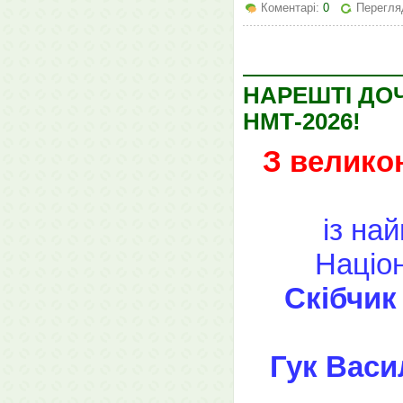
Коментарі:
0
Перегляд
НАРЕШТІ ДОЧ
НМТ-2026!
З велико
із на
Націо
Скібчик 
Гук Васи