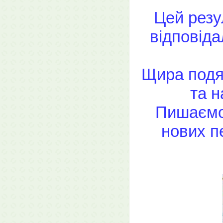
Цей резу
відповіда
Щира подяк
та н
Пишаємо
нових п