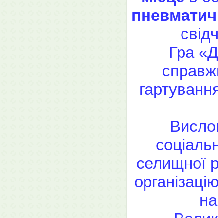
пневматичн
свідч
Гра «Д
справжн
гартування
Висло
соціаль
селищної р
організаці
на