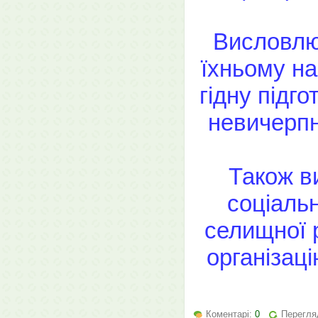
Висловлю
їхньому на
гідну підг
невичерпн
Також в
соціаль
селищної р
організаці
Коментарі:
0
Перегляд