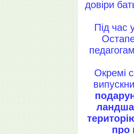
довіри бат
Під час 
Остапе
педагогам
Окремі 
випускни
подарун
ландша
територі
про 