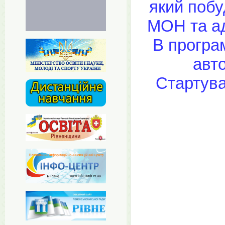
який побу
МОН та ад
В програ
авт
Стартува