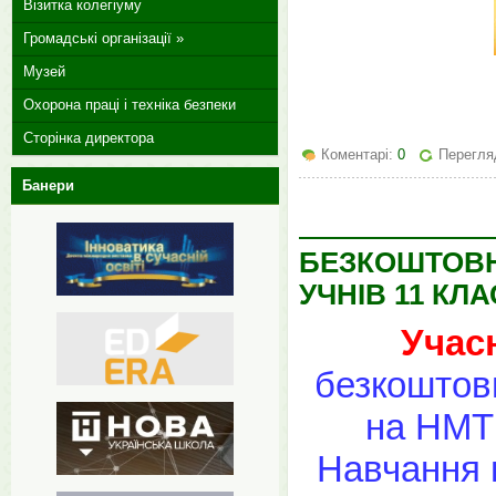
Візитка колегіуму
Громадські організації »
Музей
Охорона праці і техніка безпеки
Сторінка директора
Коментарі:
0
Перегляд
Банери
БЕЗКОШТОВНІ
УЧНІВ 11 КЛА
Учас
безкоштовн
на НМТ 
Навчання 