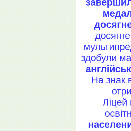
завершил
медал
досягне
досягне
мультипре
здобули м
англійськ
На знак 
отри
Ліцей 
освіт
населени