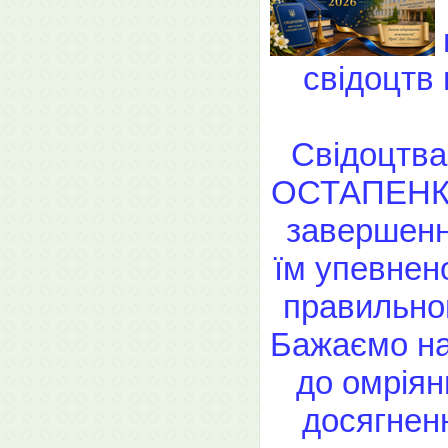
свідоцтв 
Свідоцтва
ОСТАПЕНКО,
завершенн
їм упевнен
правильног
Бажаємо на
до омріян
досягненн