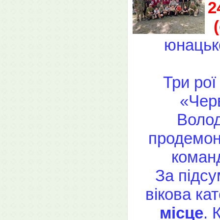
2
юнацько
Три рої
«Чер
Волод
продемон
команд
За підсу
вікова ка
місце
. 