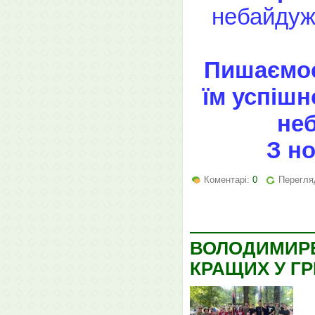
небайдужі
Пишаємос
їм успішн
неб
З н
Коментарі:
0
Перегляд
ВОЛОДИМИРЕ
КРАЩИХ У ГРІ