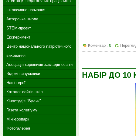
Атестація педагогічних працівників
Інклюзивне навчання
Авторська школа
STEM-проєкт
Експеримент
Коментарі:
0
Перегляд
Центр національного патріотичного
виховання
Асоціація керівників закладів освіти
НАБІР ДО 10
Відомі випускники
Наші герої
Каталог сайтів шкіл
Кіностудія "Вулик"
Газета колегіуму
Міні-зоопарк
Фотогалерея