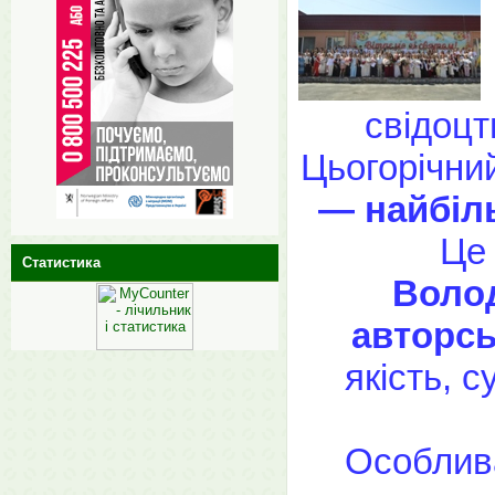
свідоцт
Цьогорічни
— найбіль
Це 
Статистика
Волод
авторсь
якість, 
Особлива