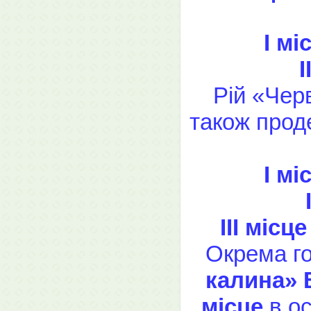
І м
І
Рій «Чер
також прод
І м
ІІІ міс
Окрема го
калина» 
місце
в ос