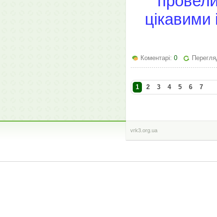
провели
цікавими 
Коментарі:
0
Перегля
1
2
3
4
5
6
7
vrk3.org.ua