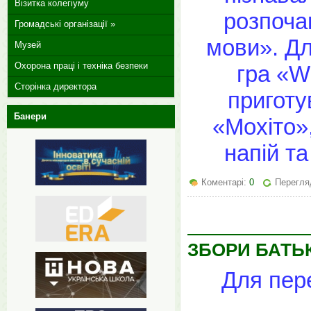
Візитка колегіуму
розпочав
Громадські організації »
мови». Дл
Музей
Охорона праці і техніка безпеки
гра «W
Сторінка директора
приготу
Банери
«Мохіто»,
напій т
Коментарі:
0
Перегля
ЗБОРИ БАТЬ
Для пере