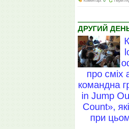
Коментарі:
0
Перегля
ДРУГИЙ ДЕН
К
l
о
про сміх 
командна гр
in Jump Ou
Count», як
при цьом