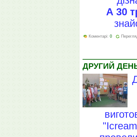
дізн
А 30 
знай
Коментарі:
0
Перегля
ДРУГИЙ ДЕН
вигото
"Icream