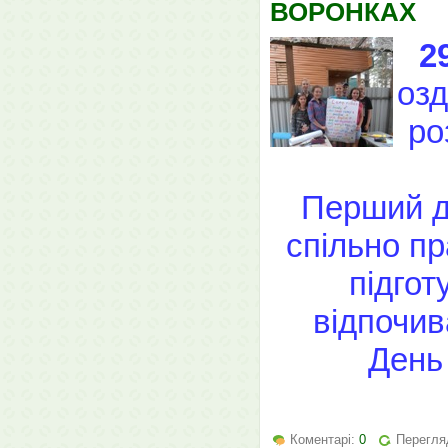
ВОРОНКАХ
2
озд
ро
Перший д
спільно пр
підгот
відпочива
День
Коментарі:
0
Перегля