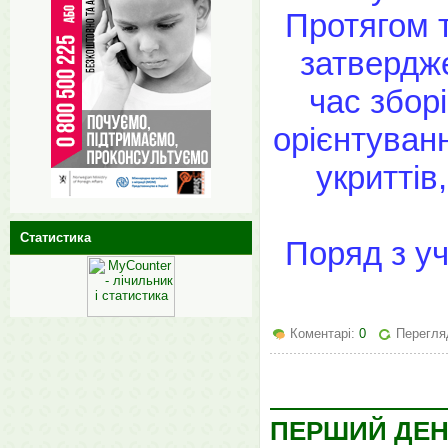
Протягом т
затвердже
час зборі
орієнтуван
укриттів
Статистика
Поряд з у
Коментарі:
0
Перегля
ПЕРШИЙ ДЕН