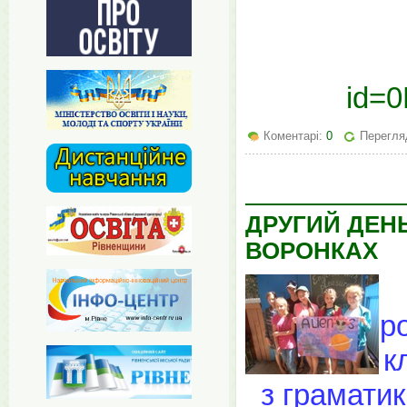
id=
Коментарі:
0
Перегля
ДРУГИЙ ДЕН
ВОРОНКАХ
р
к
з граматик