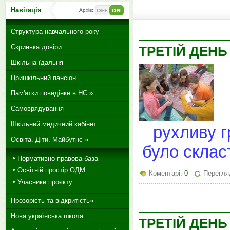
Навігація
Архів:
Структура навчального року
Скринька довіри
ТРЕТІЙ ДЕНЬ
Шкільна їдальня
Пришкільний пансіон
Пам'ятки поведінки в НС »
Самоврядування
Шкільний медичний кабінет
рухливу г
Освіта. Діти. Майбутнє »
було скласт
Нормативно-правова база
Освітній простір ОДМ
Коментарі:
0
Перегля
Учасники проєкту
Прозорість та відкритість»
Нова українська школа
ТРЕТІЙ ДЕН