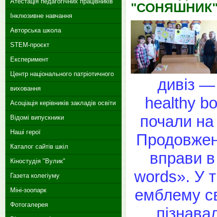
Атестація педагогічних працівників
"СОНЯШНИК
Інклюзивне навчання
Авторська школа
STEM-проєкт
Експеримент
Центр національного патріотичного
дивіз — 
виховання
healthy bo
Асоціація керівників закладів освіти
почали на 
Відомі випускники
Наші герої
Продовжен
Каталог сайтів шкіл
вправи в
Кіностудія "Вулик"
words». У 
Газета колегіуму
емблему св
Міні-зоопарк
Фотогалерея
пізнава