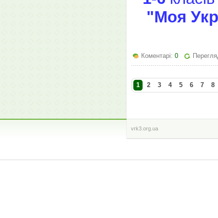
"Моя Укр
Коментарі:
0
Перегля
1
2
3
4
5
6
7
8
vrk3.org.ua