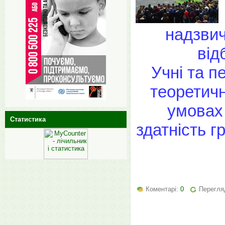
надзвич
від
Учні та п
теоретичн
умовах 
Статистика
здатність г
Коментарі:
0
Перегля