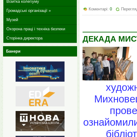
Візитка колегіуму
Коментарі:
0
Перегля
Громадські організації »
Музей
Охорона праці і техніка безпеки
ДЕКАДА МИС
Сторінка директора
Банери
художн
Михновец
прове
ознайомили 
бібліо