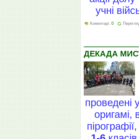
учні війс
Коментарі:
0
Перегля
ДЕКАДА МИС
проведені у
оригамі, 
пірографії
1-6
класів