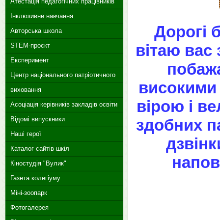
Атестація педагогічних працівників
Інклюзивне навчання
Дорогі б
Авторська школа
вітаю вас 
STEM-проєкт
Експеримент
побажа
Центр національного патріотичного
високими
виховання
вірою і в
Асоціація керівників закладів освіти
Відомі випускники
здобних п
Наші герої
дзвінк
Каталог сайтів шкіл
напов
Кіностудія "Вулик"
Газета колегіуму
Міні-зоопарк
Фотогалерея