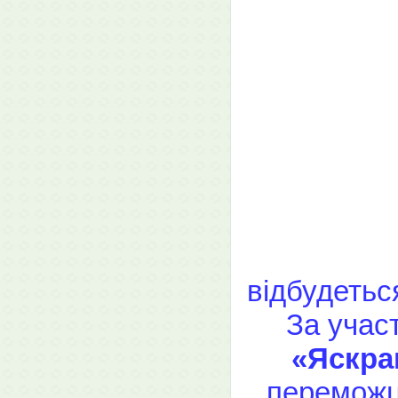
відбудетьс
За учас
«Яскра
переможц