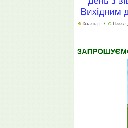
день з в
Вихідним 
Коментарі:
0
Перегля
ЗАПРОШУЄМО