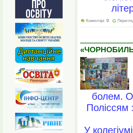
літе
Коментарі:
0
Перегля
«ЧОРНОБИЛЬ
болем. О
Поліссям 
У колегіум