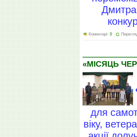
Дмитра 
конку
Коментарі:
0
Перегля
«МІСЯЦЬ ЧЕ
для самот
віку, ветера
акції дол