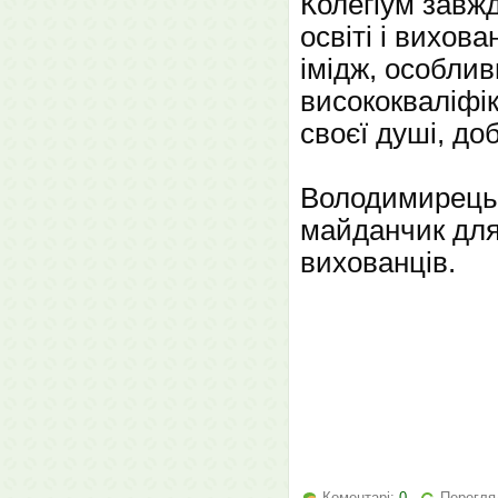
Колегіум завж
освіті і вихов
імідж, особли
висококваліфік
своєї душі, до
Володимирецьк
майданчик для
вихованців.
Коментарі:
0
Перегля