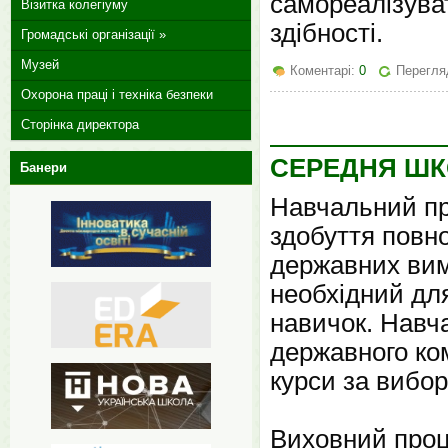
самореалізуват
Візитка колегіуму
здібності.
Громадські організації »
Музей
Коментарі:
0
Перегля
Охорона праці і техніка безпеки
Сторінка директора
СЕРЕДНЯ ШК
Банери
Навчальний пр
здобуття повно
державних вимо
необхідний для
навичок. Навча
державного ком
курси за вибор
Виховний проц