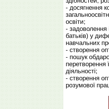
здібностей, ро
- досягнення к
загальноосвітн
освіти;
- задоволення 
батьків) у ди
навчальних пре
- створення оп
- пошук обдаро
перетворення ї
діяльності;
- створення о
розумової прац