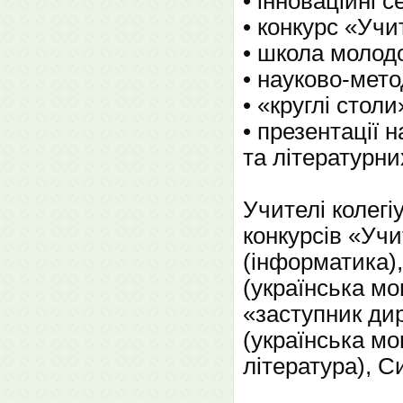
• інноваційні с
• конкурс «Учи
• школа молодо
• науково-мето
• «круглі стол
• презентації 
та літературни
Учителі колегі
конкурсів «Учи
(інформатика),
(українська мо
«заступник дир
(українська мо
література), С