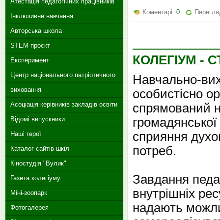
Атестація педагогічних працівників
Коментарі:
0
Перегля
Інклюзивне навчання
Авторська школа
STEM-проєкт
КОЛЕГІУМ -
Експеримент
Центр національного патріотичного
Навчально-вих
виховання
особистісно ор
Асоціація керівників закладів освіти
спрямований н
громадянської 
Відомі випускники
сприяння духо
Наші герої
потреб.
Каталог сайтів шкіл
Кіностудія "Вулик"
Завдання педаг
Газета колегіуму
внутрішніх рес
Міні-зоопарк
надають можли
Фотогалерея