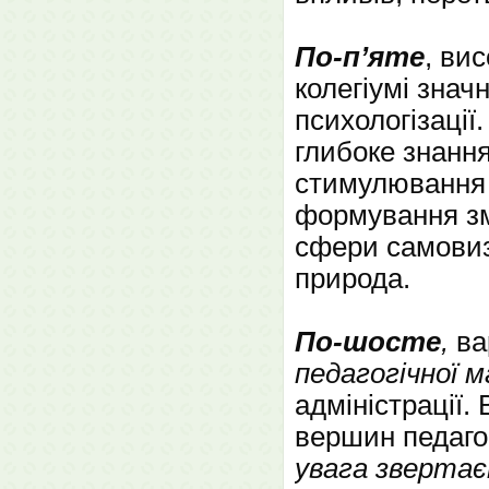
По-п’яте
, ви
колегіумі знач
психологізації
глибоке знання 
стимулювання 
формування змі
сфери самовиз
природа.
По-шосте
,
ва
педагогічної 
адміністрації.
вершин педагог
увага звертає