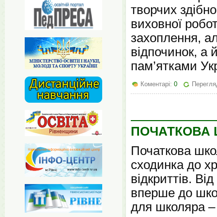
творчих здібно
виховної робот
захоплення, ал
відпочинок, а
пам’ятками Ук
Коментарі:
0
Перегля
ПОЧАТКОВА 
Початкова шко
сходинка до хр
відкриттів. Ві
вперше до шко
для школяра –