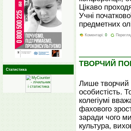
Цікаво проходя
Учні початково
предметних ол
Коментарі:
0
Перегля
ТВОРЧИЙ ПО
Статистика
Лише творчий 
особистість. 
колегіумі вваж
фахового зрост
заради чого м
культура, вихо