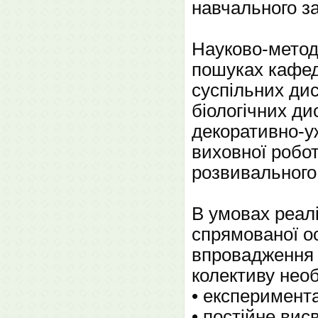
навчального за
Науково-методи
пошуках кафедр
суспільних дис
біологічних ди
декоративно-уж
виховної робот
розвивального
В умовах реалі
спрямованої ос
впровадження р
колективу нео
• експеримента
• постійне вис