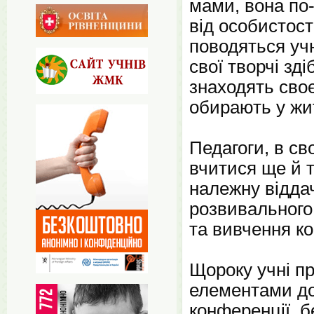
мами, вона по
від особистост
поводяться учн
свої творчі зд
знаходять своє
обирають у жит
Педагоги, в св
вчитися ще й 
належну віддач
розвивального
та вивчення ко
Щороку учні п
елементами до
конференції, б