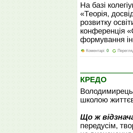
На базі колегі
«Теорія, досві
розвитку осві
конференція «
формування ін
Коментарі:
0
Перегля
КРЕДО
Володимирецьк
школою життєв
Що ж відзнач
передусім, тво