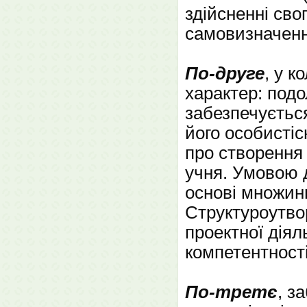
здійсненні сво
самовизначенн
По-друге
, у к
характер: подо
забезпечується
його особистіс
про створення 
учня. Умовою д
основі множинн
Структуроутв
проектної діял
компетентності
По-третє
, з