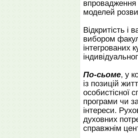
впровадження 
моделей розвит
Відкритість і 
вибором факул
інтегрованих к
індивідуальног
По-сьоме
, у 
із позицій жит
особистісної с
програми чи за
інтереси. Рухо
духовних потре
справжнім цен