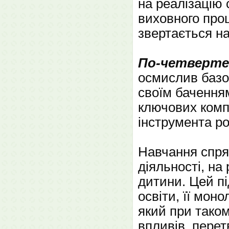
на реалізацію 
виховного проц
звертається на
По-четверте
осмислив базов
своїм бачення
ключових комп
інструмента р
Навчання спря
діяльності, на
дитини. Цей п
освіти, її моно
який при таком
впливів, перет