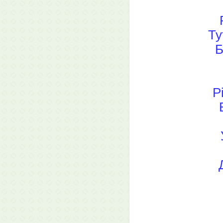
Ту
Б
Р