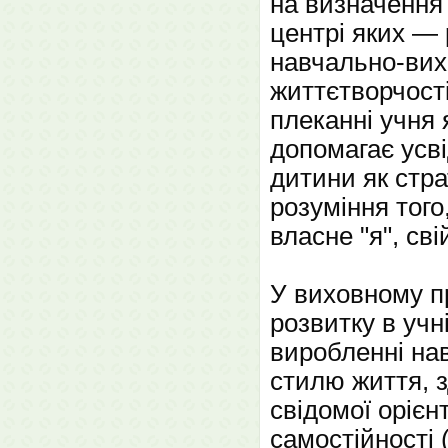
на визначення 
центрі яких — 
навчально-вихо
життєтворчості
плеканні учня 
допомагає усв
дитини як стра
розуміння того
власне "я", сві
У виховному п
розвитку в учн
виробленні нав
стилю життя, з
свідомої орієнт
самостійності 