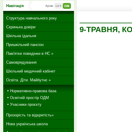
Навігація
Архів:
Структура навчального року
Скринька довіри
9-ТРАВНЯ, К
Шкільна їдальня
Пришкільний пансіон
Пам'ятки поведінки в НС »
Самоврядування
Шкільний медичний кабінет
Освіта. Діти. Майбутнє »
Нормативно-правова база
Освітній простір ОДМ
Учасники проєкту
Прозорість та відкритість»
Нова українська школа