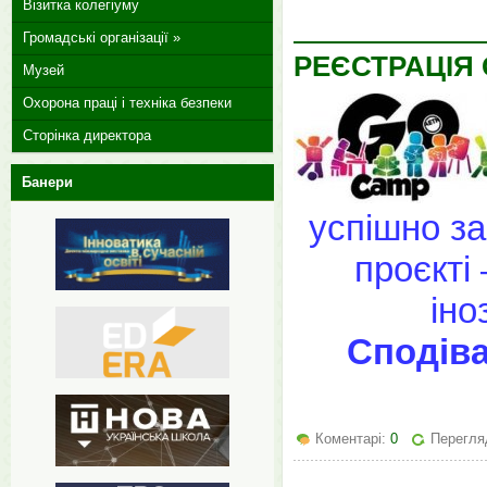
Візитка колегіуму
Громадські організації »
РЕЄСТРАЦІЯ
Музей
Охорона праці і техніка безпеки
Сторінка директора
Банери
успішно з
проєкті
іно
Сподіва
Коментарі:
0
Перегляд