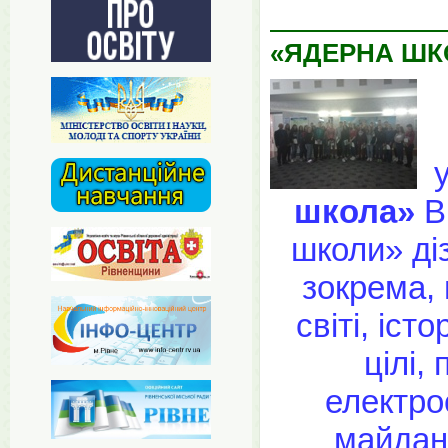
«ЯДЕРНА ШК
школа»
В
школи» ді
зокрема, 
світі, іс
цілі,
електро
майдан