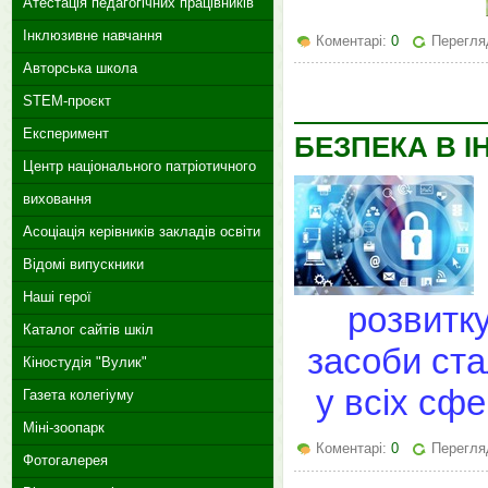
Атестація педагогічних працівників
Інклюзивне навчання
Коментарі:
0
Перегля
Авторська школа
STEM-проєкт
Експеримент
БЕЗПЕКА В І
Центр національного патріотичного
виховання
Асоціація керівників закладів освіти
Відомі випускники
Наші герої
розвитку
Каталог сайтів шкіл
засоби ст
Кіностудія "Вулик"
у всіх сфе
Газета колегіуму
Міні-зоопарк
Коментарі:
0
Перегля
Фотогалерея