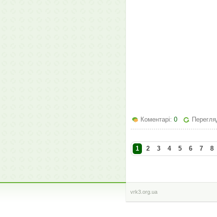
Коментарі:
0
Перегля
1
2
3
4
5
6
7
8
vrk3.org.ua