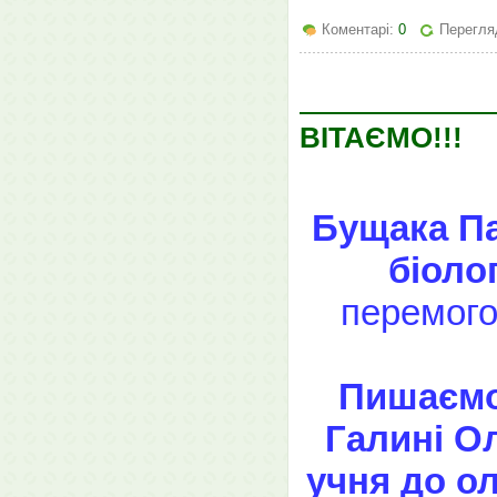
Коментарі:
0
Перегляд
ВІТАЄМО!!!
Бущака Па
біоло
перемогою
Пишаємо
Галині Ол
учня до ол