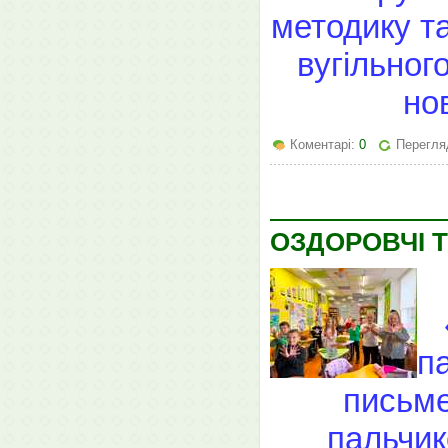
методику т
вугільног
но
Коментарі:
0
Перегляд
ОЗДОРОВЧІ Т
п
письме
пальчик