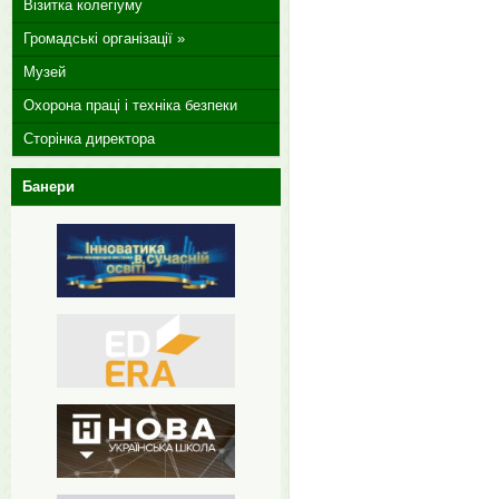
Візитка колегіуму
Громадські організації »
Музей
Охорона праці і техніка безпеки
Сторінка директора
Банери