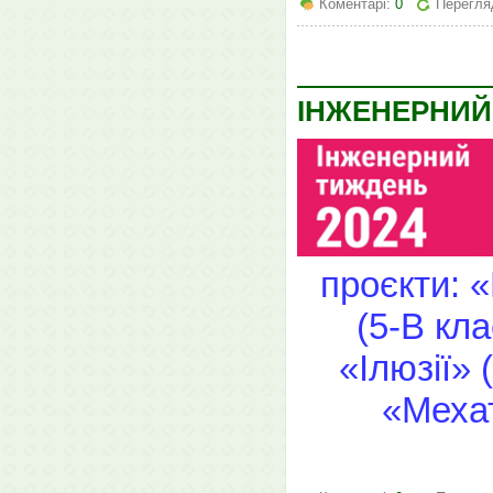
Коментарі:
0
Перегляд
ІНЖЕНЕРНИЙ
проєкти: 
(5-В кл
«Ілюзії» 
«Мехат