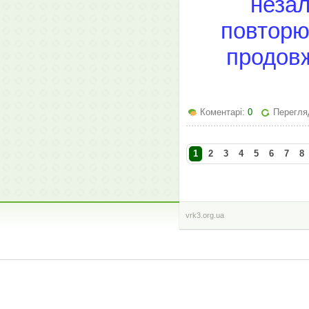
незал
повторює
продовж
Коментарі:
0
Перегляд
1
2
3
4
5
6
7
8
vrk3.org.ua