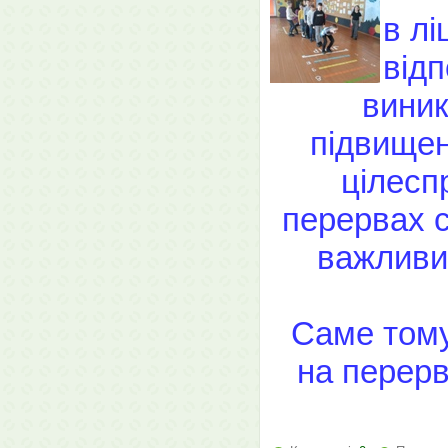
в лі
від
виник
підвищен
цілесп
перервах 
важливих
Саме тому
на перерв