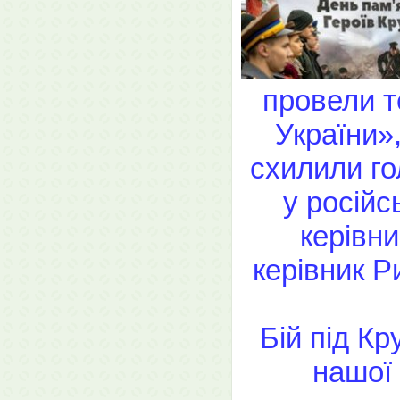
провели те
України»
схилили го
у російс
керівни
керівник Р
Бій під Кр
нашої 