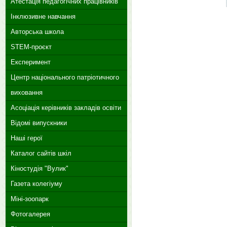
Атестація педагогічних працівників
Інклюзивне навчання
Авторська школа
STEM-проєкт
Експеримент
Центр національного патріотичного
виховання
Асоціація керівників закладів освіти
Відомі випускники
Наші герої
Каталог сайтів шкіл
Кіностудія "Вулик"
Газета колегіуму
Міні-зоопарк
Фотогалерея