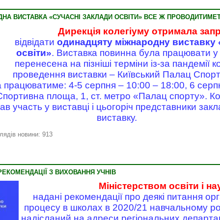
НА ВИСТАВКА «СУЧАСНІ ЗАКЛАДИ ОСВІТИ» ВСЕ Ж ПРОВОДИТИМЕ
Дирекція колегіуму отримала зап
відвідати
oдинадцяту міжнародну виставку 
освіти»
. Виставка повинна була працювати у 
перенесена на пізніші терміни із-за пандемії к
проведення виставки – Київський Палац Спорту
 працюватиме: 4-5 серпня – 10:00 – 18:00, 6 серпн
портивна площа, 1, ст. метро «Палац спорту». Ко
в участь у виставці і цьогоріч представники закл
виставку.
лядів новини: 913
ЕКОМЕНДАЦІЇ З ВИХОВАННЯ УЧНІВ
Міністерством освіти і на
надані рекомендації про деякі питання орг
процесу в школах в 2020/21 навчальному роц
надісланий на адреси регіональних департаме