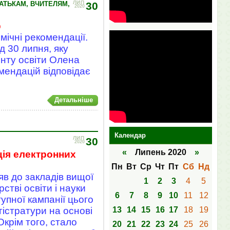
ЛИП
АТЬКАМ, ВЧИТЕЛЯМ,
30
2020
р
мічні рекомендації.
 30 липня, яку
енту освіти Олена
омендацій відповідає
Детальніше
Календар
ЛИП
30
2020
«
Липень 2020
»
ція електронних
Пн
Вт
Ср
Чт
Пт
Сб
Нд
яв до закладів вищої
1
2
3
4
5
рстві освіти і науки
6
7
8
9
10
11
12
упної кампанії цього
гістратури на основі
13
14
15
16
17
18
19
Окрім того, стало
20
21
22
23
24
25
26