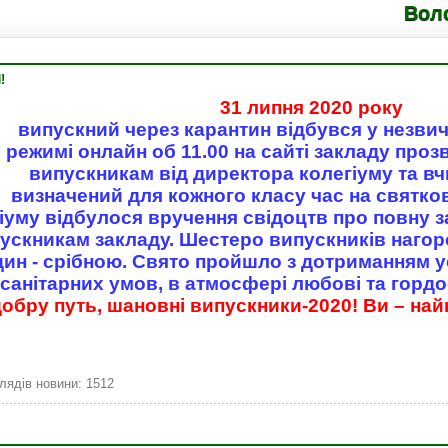
Володимирец
!
31 липня 2020 року
випускний через карантин відбувся у незви
режимі онлайн об 11.00 на сайті закладу проз
випускникам від директора колегіуму та вчи
визначений для кожного класу час на святк
гіуму відбулося вручення свідоцтв про повну 
пускникам закладу. Шестеро випускників наго
ин - срібною. Свято пройшло з дотриманням у
санітарних умов, в атмосфері любові та гордос
добру путь, шановні випускники-2020! Ви – най
лядів новини: 1512