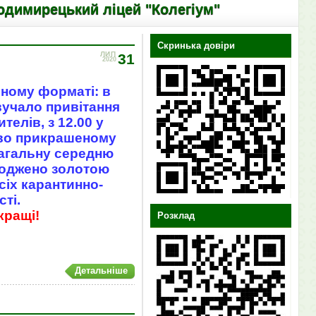
ький ліцей "Колегіум"
Скринька довіри
ЛИП
31
2020
чному форматі: в
вучало привітання
телів, з 12.00 у
ово прикрашеному
загальну середню
роджено золотою
сіх карантинно-
ті.
кращі!
Розклад
Детальніше