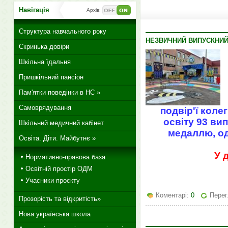
Навігація
Архів:
Структура навчального року
НЕЗВИЧНИЙ ВИПУСКНИЙ
Скринька довіри
Шкільна їдальня
Пришкільний пансіон
Пам'ятки поведінки в НС »
Самоврядування
подвір'ї коле
освіту 93 ви
Шкільний медичний кабінет
медаллю, од
Освіта. Діти. Майбутнє »
У 
Нормативно-правова база
Освітній простір ОДМ
Учасники проєкту
Коментарі:
0
Перег
Прозорість та відкритість»
Нова українська школа