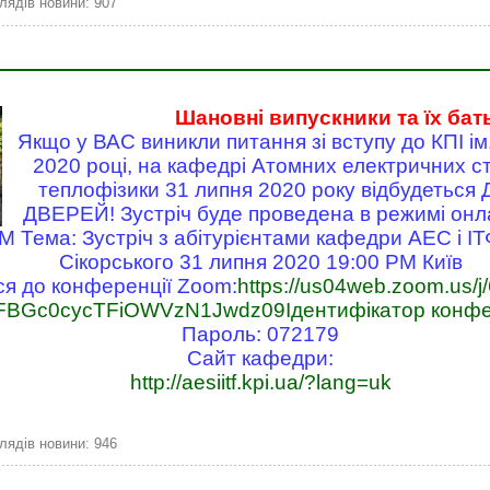
лядів новини: 907
Шановні випускники та їх бат
Якщо у ВАС виникли питання зі вступу до КПІ ім.
2020 році, на кафедрі Атомних електричних ст
теплофізики 31 липня 2020 року відбудетьс
ДВЕРЕЙ! Зустріч буде проведена в режимі онл
Тема: Зустріч з абітурієнтами кафедри АЕС і ІТФ,
Сікорського 31 липня 2020 19:00 PM Київ
я до конференції Zoom:
https://us04web.zoom.us/
BGc0cycTFiOWVzN1Jwdz09Ідентифікатор конфере
Пароль: 072179
Сайт кафедри:
http://aesiitf.kpi.ua/?lang=uk
лядів новини: 946