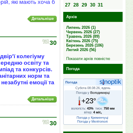
ій, які мають хоча б
27
28
29
30
31
Архів
Детальніше
Липень 2026 (1)
Червень 2026 (27)
Травень 2026 (89)
Квітень 2026 (75)
ЛИП
30
2020
Березень 2026 (106)
Лютий 2026 (56)
двір'ї колегіуму
Показати архів повністю
середню освіту та
піад та конкурсів.
Погода
анітарних норм та
езабутні емоції та
Погода
Субота 08.08.26, вдень
Погода у
Володимирці
+23°
Детальніше
вологість:
43%
тиск:
750 мм
вітер:
4 м/с,
Погода у Кременчуці
ЛИП
30
Погода у Мелітополі
2020