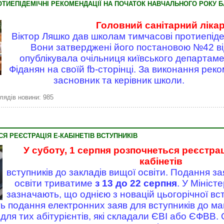
ТИЕПІДЕМІЧНІ РЕКОМЕНДАЦІЇ НА ПОЧАТОК НАВЧАЛЬНОГО РОКУ Б
Головний санітарний ліка
Віктор Ляшко дав школам тимчасові протиепіде
Вони затверджені його постановою №42 від
опублікувала очільниця київського департам
Фіданян на своїй fb-сторінці. За виконання рек
засновник та керівник школи.
лядів новини: 985
Я РЕЄСТРАЦІЯ Е-КАБІНЕТІВ ВСТУПНИКІВ
У суботу, 1 серпня розпочнеться реєстра
кабінетів
вступників до закладів вищої освіти. Подання за
освіти триватиме
з 13 до 22 серпня
. У Міністе
зазначають, що однією з новацій цьогорічної вст
ь подання електронних заяв для вступників до ма
ля тих абітурієнтів, які складали ЄВІ або ЄФВВ. 