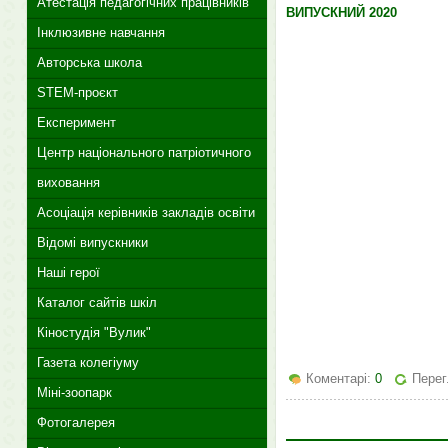
Атестація педагогічних працівників
ВИПУСКНИЙ 2020
Інклюзивне навчання
Авторська школа
STEM-проєкт
Експеримент
Центр національного патріотичного
виховання
Асоціація керівників закладів освіти
Відомі випускники
Наші герої
Каталог сайтів шкіл
Кіностудія "Вулик"
Газета колегіуму
Коментарі:
0
Перег
Міні-зоопарк
Фотогалерея