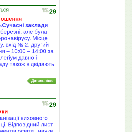
ЛИП
ТЬСЯ
29
2020
рошення
«Сучасні заклади
березні, але була
оронавірусу. Місце
, вхід № 2, другий
я – 10:00 – 14:00 за
легіум давно і
аду також відвідають
Детальніше
ЛИП
29
2020
уки
анізації виховного
і. Відповідний лист
нтів освіти і науки,