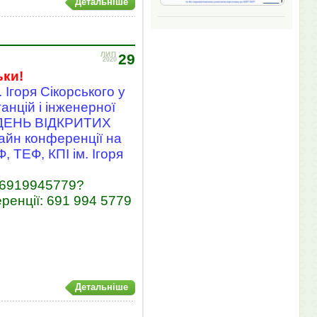
Детальніше
ЛИП
29
2020
ьки!
 Ігоря Сікорського у
анцій і інженерної
я ДЕНЬ ВІДКРИТИХ
айн конференції на
 ТЕФ, КПІ ім. Ігоря
j/6919945779?
нції: 691 994 5779
Детальніше