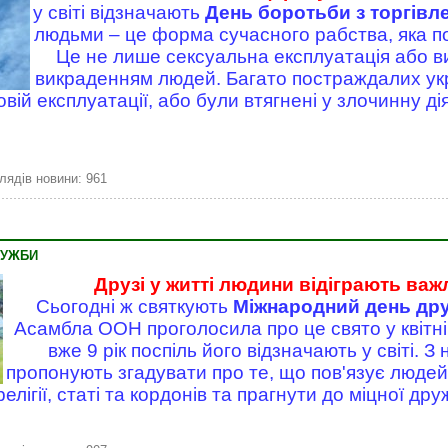
у світі відзначають
День боротьби з торгів
людьми – це форма сучасного рабства, яка п
Це не лише сексуальна експлуатація або вип
викраденням людей. Багато постраждалих укр
овій експлуатації, або були втягнені у злочинну ді
лядів новини: 961
РУЖБИ
Друзі у житті людини відіграють важ
Сьогодні ж святкують
Міжнародний день др
Асамбла ООН проголосила про це свято у квітні
вже 9 рік поспіль його відзначають у світі. З
пропонують згадувати про те, що пов'язує людей
релігії, статі та кордонів та прагнути до міцної дру