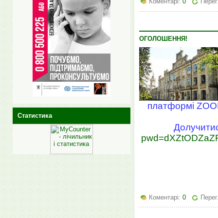
Коментарі:
0
Перег
ОГОЛОШЕННЯ!
платформі ZOOM 
Статистика
Долучитис
pwd=dXZtODZaZF
Коментарі:
0
Перег