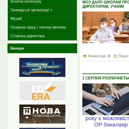
Візитка колегіуму
МОЗ ДАЛО ШКОЛАМ ПРО
ДИРЕКТОРАМ, УЧНЯМ
Громадські організації »
Музей
Охорона праці і техніка безпеки
Сторінка директора
Банери
Коментарі:
0
Перег
1 СЕРПНЯ РОЗПОЧНЕТЬС
року є можливіст
ОР бакалавр д