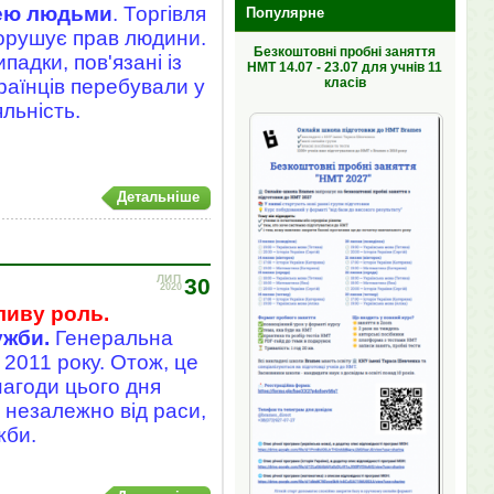
лею людьми
. Торгівля
Популярне
орушує прав людини.
Безкоштовні пробні заняття
адки, пов'язані із
НМТ 14.07 - 23.07 для учнів 11
класів
аїнців перебували у
яльність.
Детальніше
ЛИП
30
2020
ливу роль.
ужби.
Генеральна
 2011 року. Отож, це
 нагоди цього дня
 незалежно від раси,
жби.