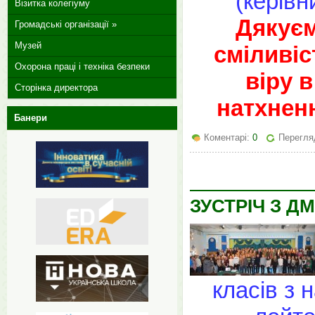
(керівн
Візитка колегіуму
Дякуєм
Громадські організації »
Музей
сміливіс
Охорона праці і техніка безпеки
віру 
Сторінка директора
натхненн
Банери
Коментарі:
0
Перегляд
ЗУСТРІЧ З 
класів з