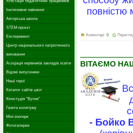
Атестація педагогічних працівників
повністю 
Інклюзивне навчання
Авторська школа
STEM-проєкт
Коментарі:
0
Перегляд
Експеримент
Центр національного патріотичного
виховання
ВІТАЄМО НА
Асоціація керівників закладів освіти
Відомі випускники
Наші герої
Вс
Каталог сайтів шкіл
Кіностудія "Вулик"
с
Газета колегіуму
Міні-зоопарк
- Бойко 
Фотогалерея