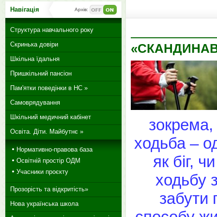
Навігація
Архів:
Структура навчального року
Скринька довіри
«СКАНДИНАВ
Шкільна їдальня
Пришкільний пансіон
Пам'ятки поведінки в НС »
Самоврядування
Шкільний медичний кабінет
зокрема,
Освіта. Діти. Майбутнє »
ходьба – о
Нормативно-правова база
як біг, 
Освітній простір ОДМ
Учасники проєкту
ходьбу 
Прозорість та відкритість»
забути 
Нова українська школа
способу жи