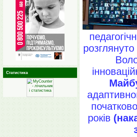
педагогіч
розглянуто
Воло
інновацій
Статистика
Майб
адаптивно
початково
років
(нак