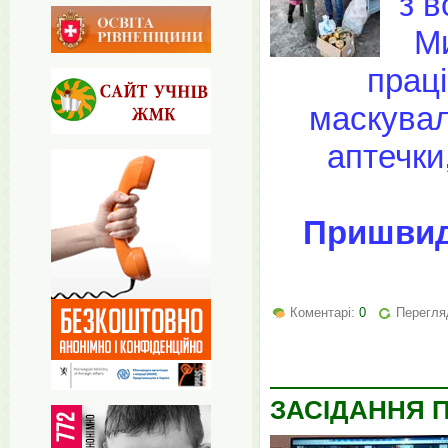
з 
М
прац
маскуваль
аптечки
Пришвид
Коментарі:
0
Перегляд
ЗАСІДАННЯ 