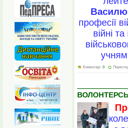
лейт
Василю
професії ві
війні т
військово
учнями
Коментарі:
0
Перегляд
ВОЛОНТЕРСЬ
Пр
коле