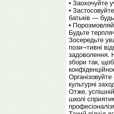
• Заохочуйте у
• Застосовуйте
батьків — будь
• Порозмовляйт
Будьте терпля
Зосередьте ува
пози¬тивні від
задоволення. Н
збори так, щоб
конфіденційнос
Організовуйте 
культурні захо
Отже, успішній
школі сприятим
професіоналізм
Такий підхід д