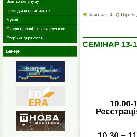
Візитка колегіуму
Громадські організації »
Коментарі:
0
Перегля
Музей
Охорона праці і техніка безпеки
Сторінка директора
СЕМІНАР 13-1
Банери
10.00-
Реєстраці
10.30 – 1