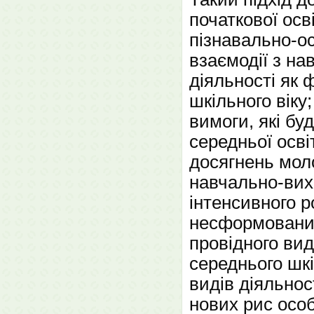
початкової осв
пізнавально-ос
взаємодії з н
діяльності як
шкільного віку
вимоги, які буд
середньої осв
досягнень моло
навчально-вихо
інтенсивного р
несформованих
провідного ви
середнього шкі
видів діяльно
нових рис осо