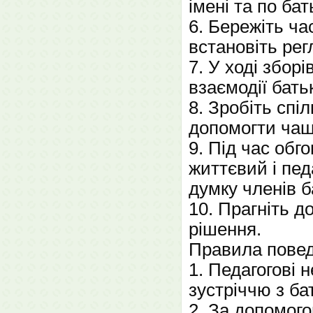
імені та по бат
6. Бережіть ча
встановіть рег
7. У ході збор
взаємодії батьк
8. Зробіть спі
допомогти чаш
9. Під час об
життєвий і пед
думку членів б
10. Прагніть д
рішення.
Правила поведі
1. Педагогові 
зустріччю з ба
2. За допомого