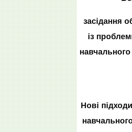
засідання о
із проблем
навчального 
Нові підход
навчального