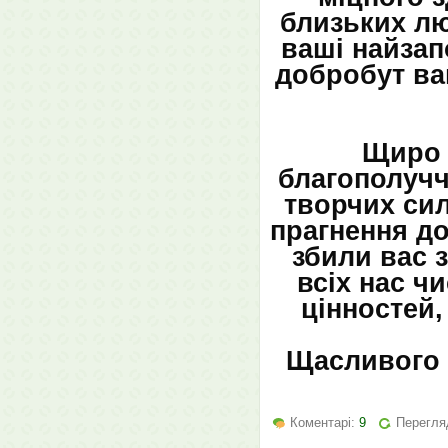
близьких лю
ваші найзапо
добробут ва
Щиро 
благополучч
творчих сил
прагнення до
збили вас 
всіх нас ч
цінностей,
Щасливого 
Коментарі:
9
Перегля