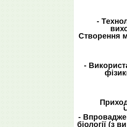
- Техно
вихо
Створення м
- Використ
фізик
Приход
- Впровадже
біології (з 