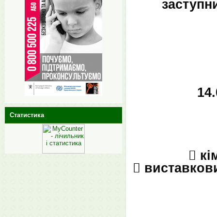
заступн
14
Статистика
 кі
 виставков