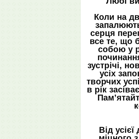
Любі в
Коли на дв
запалюють
серця пере
все те, що 
собою у р
починання
зустрічі, н
усіх запо
творчих успі
в рік засів
Пам’ятай
к
Від усіє
міцного з