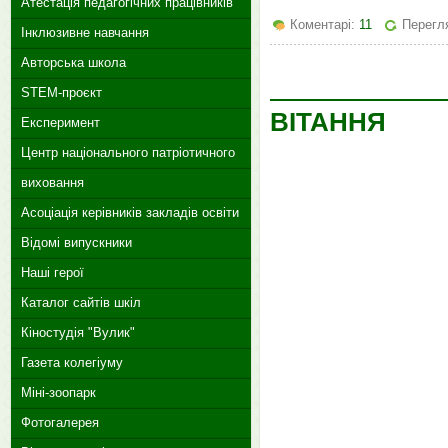
Атестація педагогічних працівників
Коментарі:
11
Перегля
Інклюзивне навчання
Авторська школа
STEM-проєкт
ВІТАННЯ
Експеримент
Центр національного патріотичного
виховання
Асоціація керівників закладів освіти
Відомі випускники
Наші герої
Каталог сайтів шкіл
Кіностудія "Вулик"
Газета колегіуму
Міні-зоопарк
Фотогалерея