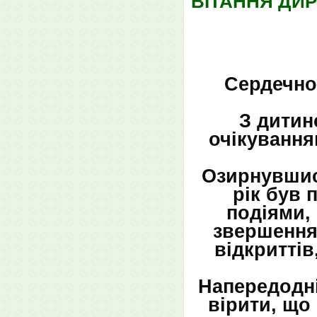
ВІТАННЯ ДИ
Сердечно
З дитинс
очікування
Озирнувшис
рік був 
подіями,
звершенням
відкриттів
Напередодні
вірити, що