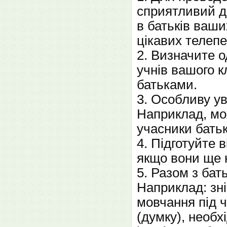
сприятливий де
в батьків ваши
цікавих телепер
2. Визначите 
учнів вашого к
батьками.
3. Особливу ув
Наприклад, мож
учасники батьк
4. Підготуйте 
якщо вони ще 
5. Разом з бат
Наприклад: зні
мовчання під 
(думку), необх