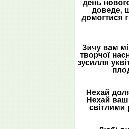
день нового
доведе, 
домогтися г
Зичу вам мі
творчої нас
зусилля укві
плод
Нехай доля
Нехай ваш
світлими 