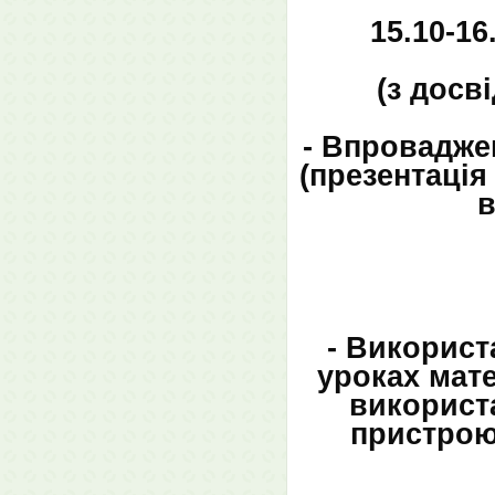
15.10-1
(з досв
- Впроваджен
(презентація
в
- Використ
уроках мате
використ
пристрою 