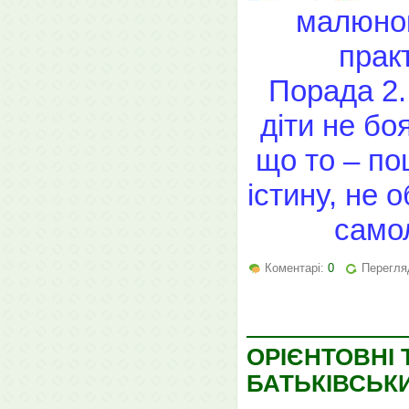
малюнок,
прак
Порада 2. 
діти не бо
що то – по
істину, не 
само
Коментарі:
0
Перегля
ОРІЄНТОВНІ
БАТЬКІВСЬКИ