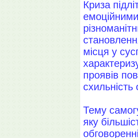
Криза підлі
емоційними
різноманіт
становленн
місця у сус
характериз
проявів пов
схильність 
Тему самог
яку більшіс
обговоренні