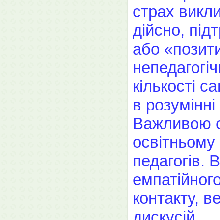
страх викли
дійсно, пі
або «позити
непедагогіч
кількості с
в розумінні
Важливою с
освітньому
педагогів. 
емпатійног
контакту, в
дискусій.