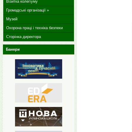
Візитка колегіуму
Громадські організації »
Музей
Охорона праці і техніка безпеки
Сторінка директора
Банери