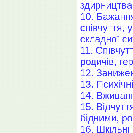
здирництва
10. Бажання
співчуття, 
складної си
11. Співчут
родичів, гер
12. Заниже
13. Психічн
14. Вживанн
15. Відчутт
бідними, ро
16. Шкільні