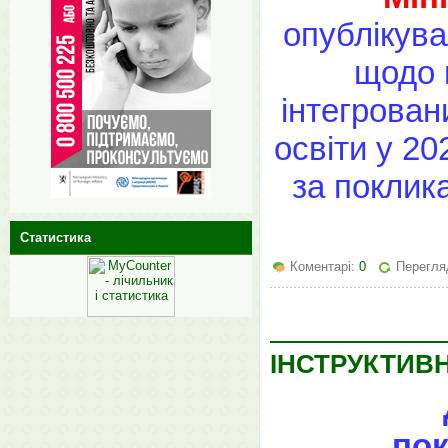
опублікува
щодо 
інтегрован
освіти у 2
за поклик
Статистика
Коментарі:
0
Перегляд
ІНСТРУКТИВ
по