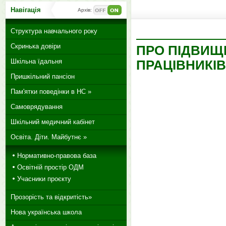
Навігація
Архів:
Структура навчального року
Скринька довіри
ПРО ПІДВИЩЕ
Шкільна їдальня
ПРАЦІВНИКІВ
Пришкільний пансіон
Пам'ятки поведінки в НС »
Самоврядування
Шкільний медичний кабінет
Освіта. Діти. Майбутнє »
Нормативно-правова база
Освітній простір ОДМ
Учасники проєкту
Прозорість та відкритість»
Нова українська школа