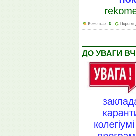
rekome
Коментарі:
0
Перегляд
ДО УВАГИ ВЧ
заклада
карант
колегіум
програм