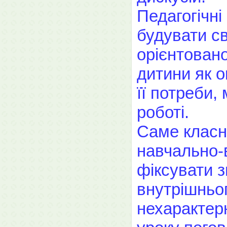
Педагогічні
будувати с
орієнтовано
дитини як о
її потреби,
роботі.
Саме класні
навчально-
фіксувати з
внутрішньог
нехарактерн