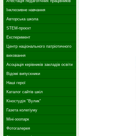
Атестація педагогічних працівників
Інклюзивне навчання
Авторська школа
STEM-проєкт
Експеримент
Центр національного патріотичного
виховання
Асоціація керівників закладів освіти
Відомі випускники
Наші герої
Каталог сайтів шкіл
Кіностудія "Вулик"
Газета колегіуму
Міні-зоопарк
Фотогалерея