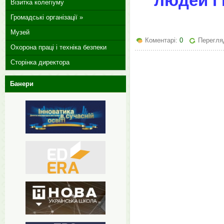
людей і
Візитка колегіуму
Громадські організації »
Музей
Коментарі:
0
Перегляд
Охорона праці і техніка безпеки
Сторінка директора
Банери