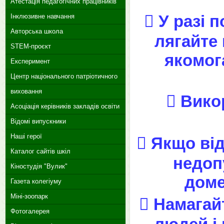
Атестація педагогічних працівників
 У разі 
Інклюзивне навчання
Авторська школа
лягайте 
STEM-проєкт
якомога
Експеримент
Центр національного патріотичного
виховання
 Вико
Асоціація керівників закладів освіти
Відомі випускники
Наші герої
 Якщо ві
Каталог сайтів шкіл
недоп
Кіностудія "Вулик"
доме
Газета колегіуму
Міні-зоопарк
 Намагай
Фотогалерея