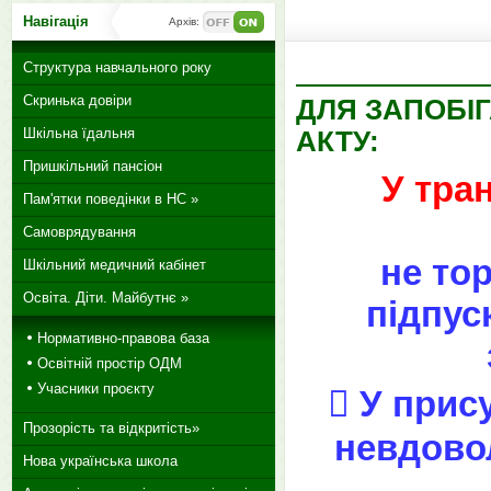
Навігація
Архів:
Структура навчального року
Скринька довіри
ДЛЯ ЗАПОБІ
Шкільна їдальня
АКТУ:
Пришкільний пансіон
У тра
Пам'ятки поведінки в НС »
Самоврядування
не тор
Шкільний медичний кабінет
Освіта. Діти. Майбутнє »
підпус
Нормативно-правова база
Освітній простір ОДМ
Учасники проєкту
 У прис
Прозорість та відкритість»
невдовол
Нова українська школа