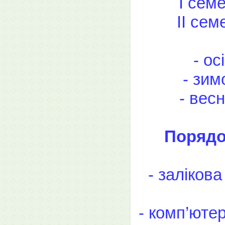
І семе
ІІ сем
- ос
- зим
- весн
Порядо
- залікова
- комп’юте