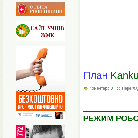
План
Kankul
Коментарі:
0
Перегля
РЕЖИМ РОБО