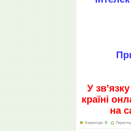
Пр
У зв’язк
країні он
на с
Коментарі:
0
Перегля