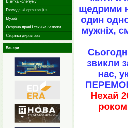
Візитка колегіуму
щедрими н
Громадські організації »
один одног
Музей
Охорона праці і техніка безпеки
мужніх, с
Сторінка директора
Банери
Сьогодні
звикли з
нас, у
ПЕРЕМОГУ
Нехай 2
роком 