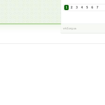
1
2
3
4
5
6
7
vrk3.org.ua