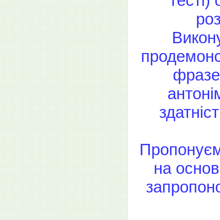
тесті)
роз
Викон
продемонс
фразео
антоні
здатніс
Пропонуєм
на основ
запропон