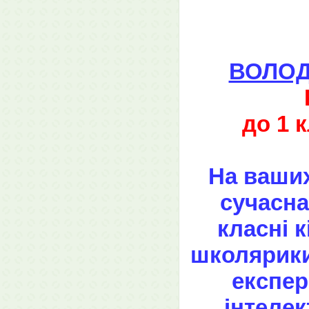
ВОЛОД
до 1 
На ваших
сучасна
класні к
школярики
експер
інтелек