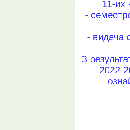
11-их 
- семестр
- видача 
З результа
2022-2
озна