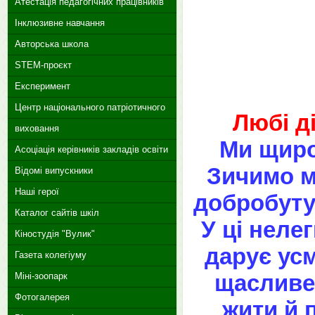
Атестація педагогічних працівників
Інклюзивне навчання
Авторська школа
STEM-проєкт
Експеримент
Центр національного патріотичного
Любі ді
виховання
Ми щиро
Асоціація керівників закладів освіти
Зичимо м
Відомі випускники
Наші герої
добробуту,
Каталог сайтів шкіл
У ці неле
Кіностудія "Вулик"
дарує усм
Газета колегіуму
щасливе 
Міні-зоопарк
Фотогалерея
жити й 