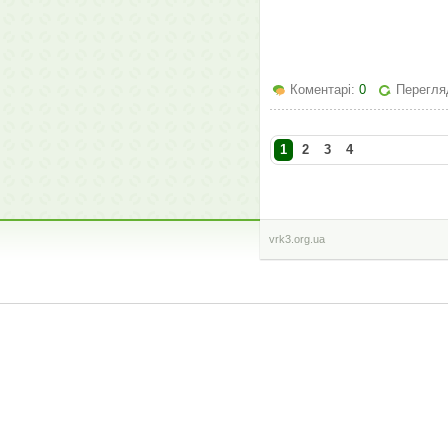
Коментарі:
0
Перегля
1
2
3
4
vrk3.org.ua