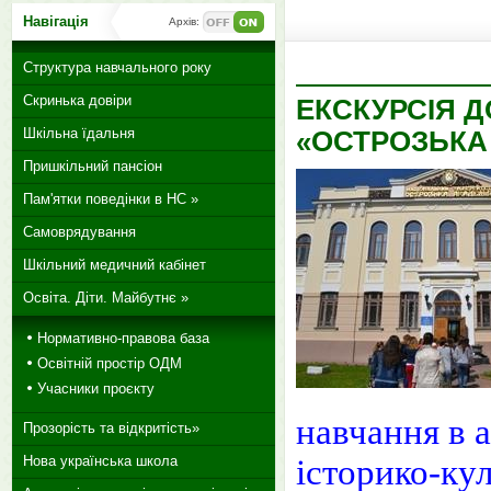
Навігація
Архів:
Структура навчального року
Скринька довіри
ЕКСКУРСІЯ 
Шкільна їдальня
«ОСТРОЗЬКА
Пришкільний пансіон
Пам'ятки поведінки в НС »
Самоврядування
Шкільний медичний кабінет
Освіта. Діти. Майбутнє »
Нормативно-правова база
Освітній простір ОДМ
Учасники проєкту
навчання в 
Прозорість та відкритість»
Нова українська школа
історико-ку