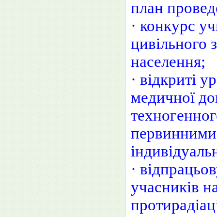
план провед
· конкурс уч
цивільного 
населення;
· відкриті 
медичної до
техногенног
первинними 
індивідуаль
· відпрацьов
учасників н
протирадіац