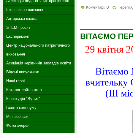
Атестація педагогічних працівників
Коментарі:
0
Перегля
Інклюзивне навчання
Авторська школа
STEM-проєкт
ВІТАЄМО ПЕ
Експеримент
Центр національного патріотичного
29 квітня 
виховання
Асоціація керівників закладів освіти
Вітаємо
Відомі випускники
вчительку
Наші герої
Каталог сайтів шкіл
(ІІІ м
Кіностудія "Вулик"
Газета колегіуму
Міні-зоопарк
Фотогалерея