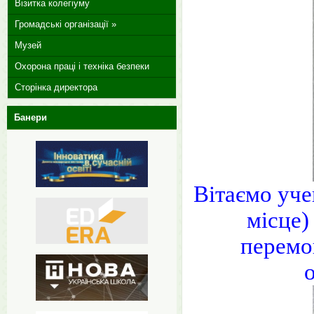
Візитка колегіуму
Громадські організації »
Музей
Охорона праці і техніка безпеки
Сторінка директора
Банери
Вітаємо уч
місце
перемо