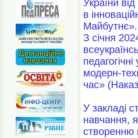
України від
в інновацій
Майбутнє».
З січня 202
всеукраїнсь
педагогічні
модерн-тех
час» (Наказ
У закладі 
навчання, я
створенню 