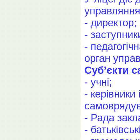
управлянн
- директор;
- заступник
- педагогіч
орган управ
Суб’єкти с
- учні;
- керівники
самоврядув
- Рада закл
- батьківськ