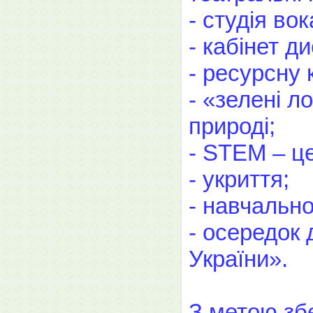
- студія вок
- кабінет д
- ресурсну 
- «зелені л
природі;
- STEM – ц
- укриття;
- навчальн
- осередок
України».
З метою збе