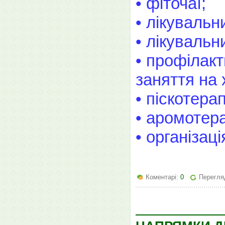
• фіточаї;
• лікувальн
• лікувальн
• профілак
заняття на 
• піскотерап
• аромотера
• організац
Коментарі:
0
Перегляд