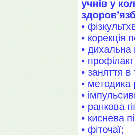
учнів у ко
здоров’язб
• фізкультх
• корекція 
• дихальна 
• профілакт
• заняття в
• методика 
• імпульси
• ранкова гі
• киснева пі
• фіточаї;