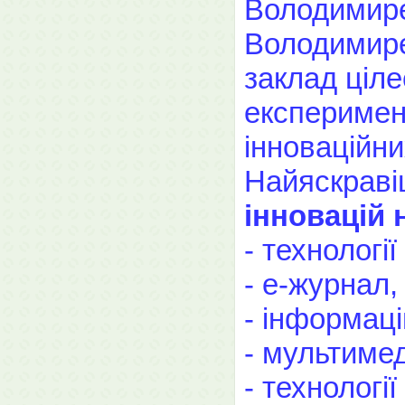
Володимирец
Володимире
заклад ціл
експеримен
інноваційни
Найяскрав
інновацій 
- технологі
- е-журнал,
- інформацій
- мультимед
- технологі