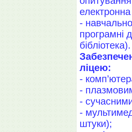
опитування,
електронна 
- навчальн
програмні д
бібліотека).
Забезпечен
ліцею:
- комп’ютер
- плазмовим
- сучасними
- мультимед
штуки);