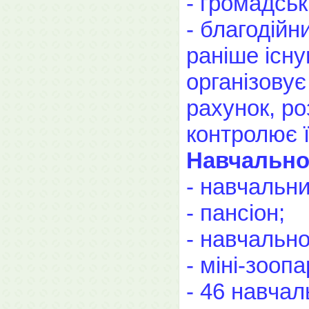
- громадськ
- благодійн
раніше існу
організовує
рахунок, ро
контролює 
Навчально-
- навчальни
- пансіон;
- навчальн
- міні-зооп
- 46 навчал