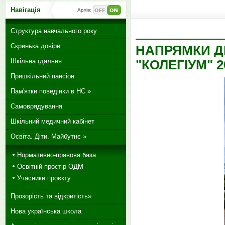
Навігація
Архів:
Структура навчального року
Скринька довіри
НАПРЯМКИ Д
Шкільна їдальня
"КОЛЕГІУМ" 
Пришкільний пансіон
Пам'ятки поведінки в НС »
Самоврядування
Шкільний медичний кабінет
Освіта. Діти. Майбутнє »
Нормативно-правова база
Освітній простір ОДМ
Учасники проєкту
Прозорість та відкритість»
Нова українська школа