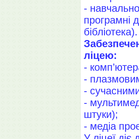
- навчальн
програмні д
бібліотека).
Забезпечен
ліцею:
- комп’ютер
- плазмовим
- сучасними
- мультимед
штуки);
- медіа про
У ліцеї ді