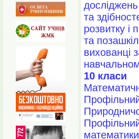
досліджень
та здібнос
розвитку і 
та позашкі
вихованці 
навчальном
10 класи
Математич
Профільний
Природнич
Профільний
математики