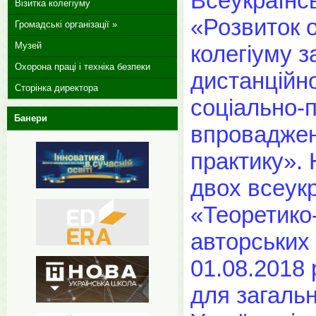
Всеукраїнс
Візитка колегіуму
«Розвиток 
Громадські організації »
Музей
колегіуму 
Охорона праці і техніка безпеки
дистанційно
Сторінка директора
соціально-п
Банери
впровадженн
практику».
двох всеук
«Теоретико-
авторських
01.08.2018 
для загаль