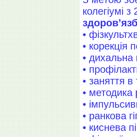
колегіумі з
здоров’язб
• фізкультх
• корекція 
• дихальна 
• профілакт
• заняття в
• методика 
• імпульси
• ранкова гі
• киснева пі