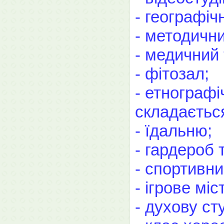
- географіч
- методични
- медичний 
- фітозал;
- етнографі
складається
- їдальню;
- гардероб 
- спортивн
- ігрове міс
- духову ст