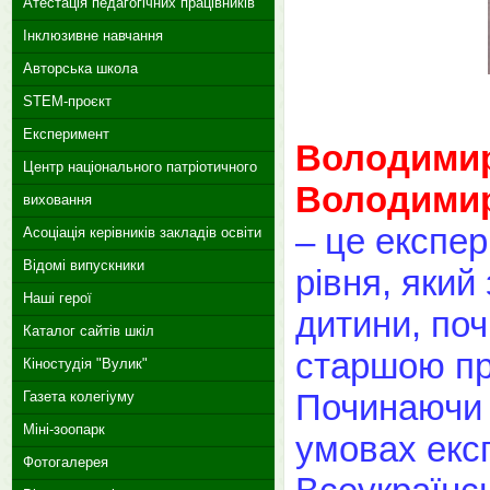
Атестація педагогічних працівників
Інклюзивне навчання
Авторська школа
STEM-проєкт
Експеримент
Володимир
Центр національного патріотичного
Володимир
виховання
– це експе
Асоціація керівників закладів освіти
Відомі випускники
рівня, який
Наші герої
дитини, по
Каталог сайтів шкіл
старшою п
Кіностудія "Вулик"
Починаючи з
Газета колегіуму
Міні-зоопарк
умовах екс
Фотогалерея