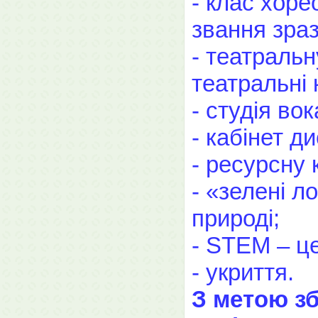
- клас хоре
звання зраз
- театральн
театральні 
- студія вок
- кабінет д
- ресурсну 
- «зелені л
природі;
- STEM – ц
- укриття.
З метою зб