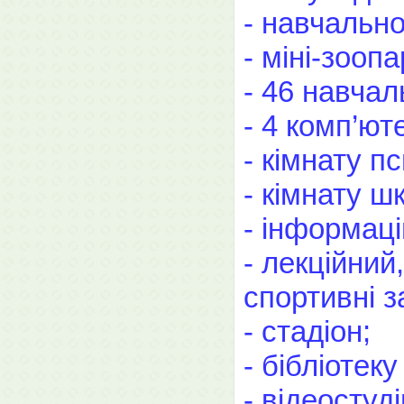
- навчальн
- міні-зооп
- 46 навчал
- 4 комп’ют
- кімнату п
- кімнату ш
- інформаці
- лекційний
спортивні з
- стадіон;
- бібліотек
- відеостуд