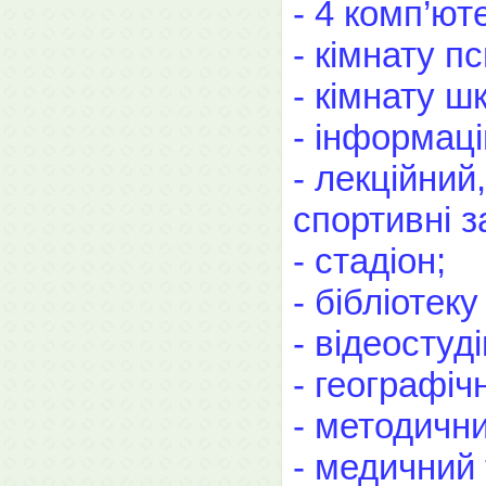
- 4 комп’ют
- кімнату п
- кімнату ш
- інформаці
- лекційний
спортивні з
- стадіон;
- бібліотек
- відеостуд
- географіч
- методични
- медичний 