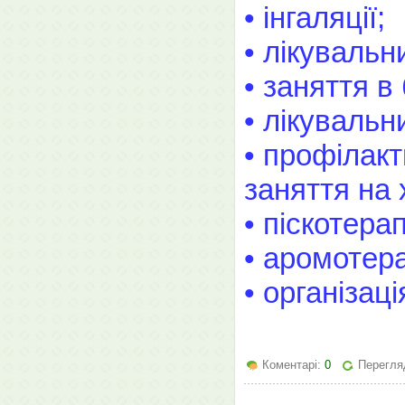
• інгаляції;
• лікувальн
• заняття в
• лікувальн
• профілак
заняття на 
• піскотерап
• аромотера
• організац
Коментарі:
0
Перегля