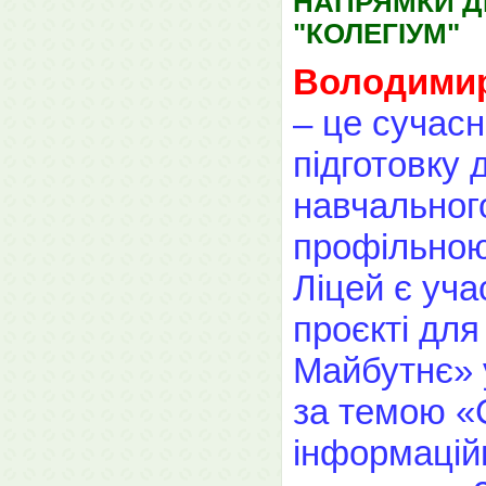
НАПРЯМКИ Д
"КОЛЕГІУМ"
Володимир
– це сучасн
підготовку 
навчальног
профільно
Ліцей є уча
проєкті для
Майбутнє» 
за темою «
інформацій