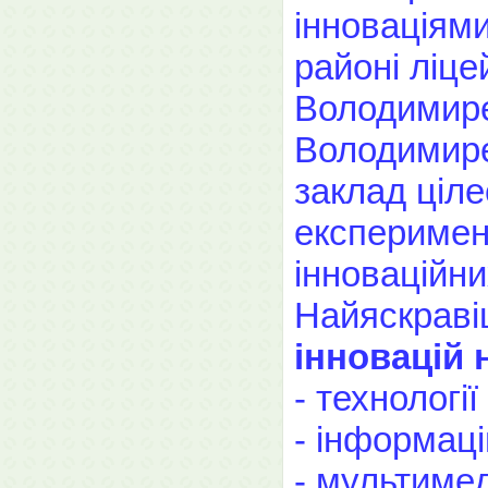
інноваціями
районі ліц
Володимирец
Володимире
заклад ціл
експеримен
інноваційни
Найяскрав
інновацій 
- технологі
- інформацій
- мультимед