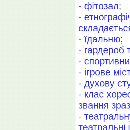
- фітозал;
- етнографі
складається
- їдальню;
- гардероб 
- спортивн
- ігрове міс
- духову ст
- клас хоре
звання зраз
- театральн
театральні 