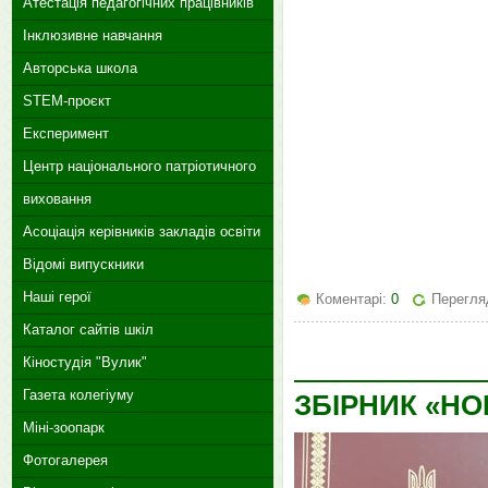
Атестація педагогічних працівників
Інклюзивне навчання
Авторська школа
STEM-проєкт
Експеримент
Центр національного патріотичного
виховання
Асоціація керівників закладів освіти
Відомі випускники
Наші герої
Коментарі:
0
Перегля
Каталог сайтів шкіл
Кіностудія "Вулик"
Газета колегіуму
ЗБІРНИК «НО
Міні-зоопарк
Фотогалерея