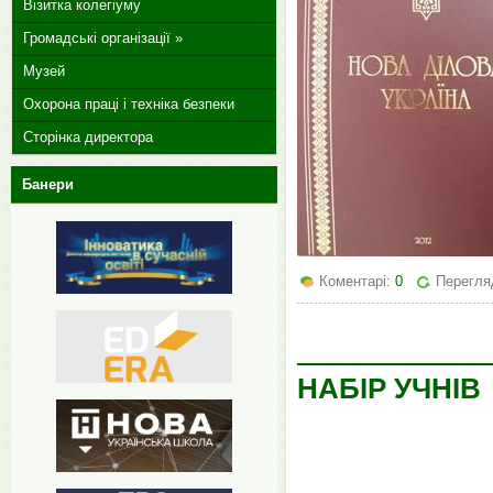
Візитка колегіуму
Громадські організації »
Музей
Охорона праці і техніка безпеки
Сторінка директора
Банери
Коментарі:
0
Перегля
НАБІР УЧНІВ