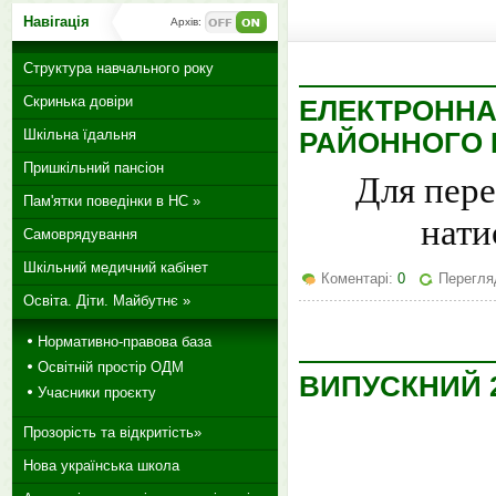
Навігація
Архів:
Структура навчального року
Скринька довіри
ЕЛЕКТРОННА
Шкільна їдальня
РАЙОННОГО 
Пришкільний пансіон
Для пере
Пам'ятки поведінки в НС »
нати
Самоврядування
Шкільний медичний кабінет
Коментарі:
0
Перегля
Освіта. Діти. Майбутнє »
Нормативно-правова база
Освітній простір ОДМ
ВИПУСКНИЙ 
Учасники проєкту
Прозорість та відкритість»
Нова українська школа