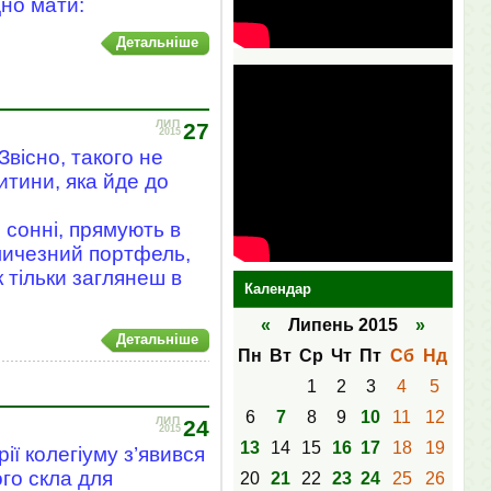
но мати:
Детальніше
ЛИП
27
2015
вісно, такого не
итини, яка йде до
м сонні, прямують в
еличезний портфель,
к тільки заглянеш в
Календар
«
Липень 2015
»
Детальніше
Пн
Вт
Ср
Чт
Пт
Сб
Нд
1
2
3
4
5
6
7
8
9
10
11
12
ЛИП
24
2015
13
14
15
16
17
18
19
ії колегіуму з’явився
ого скла для
20
21
22
23
24
25
26