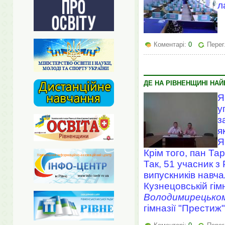
л
Коментарі:
0
Перег
ДЕ НА РІВНЕНЩИНІ НАЙ
Я
у
з
я
Я
Крім того, пан Та
Так, 51 учасник з
випускників навч
Кузнецовській гімн
Володимирецьком
гімназії "Престиж"