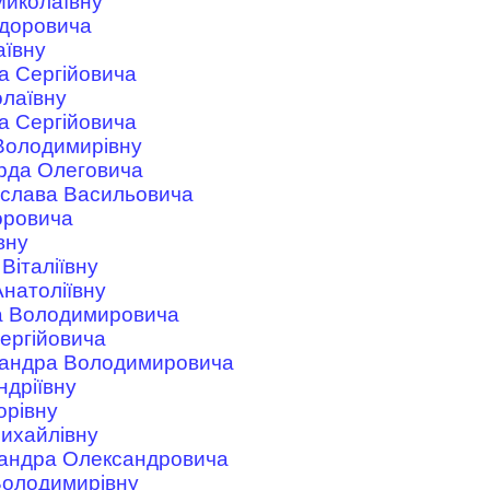
Миколаївну
едоровича
аївну
а Сергійовича
лаївну
а Сергійовича
Володимирівну
рда Олеговича
ислава Васильовича
оровича
вну
Віталіївну
натоліївну
а Володимировича
ергійовича
сандра Володимировича
ндріївну
орівну
ихайлівну
андра Олександровича
Володимирівну