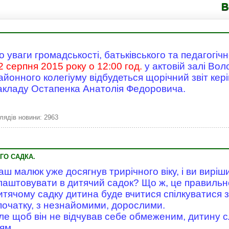
Володимир
о уваги громадськості, батьківського та педагогічн
2 серпня 2015 року о 12:00 год.
у актовій залі Во
айонного колегіуму відбудеться щорічний звіт кер
акладу Остапенка Анатолія Федоровича.
лядів новини: 2963
ГО САДКА.
аш малюк уже досягнув трирічного віку, і ви виріш
лаштовувати в дитячий садок? Що ж, це правильн
итячому садку дитина буде вчитися спілкуватися з 
початку, з незнайомими, дорослими.
ле щоб він не відчував себе обмеженим, дитину с
ям.