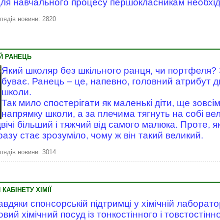
ля навчального процесу першокласникам необхід
лядів новини: 2820
Й РАНЕЦЬ
Який школяр без шкільного ранця, чи портфеля? З
буває. Ранець – це, напевно, головний атрибут д
школи.
Так мило спостерігати як маленькі діти, ще зовсі
напрямку школи, а за плечима тягнуть на собі в
вічі більший і тяжчий від самого малюка. Проте, я
разу стає зрозуміло, чому ж він такий великий.
лядів новини: 3014
КАБІНЕТУ ХІМІЇ
авдяки спонсорській підтримці у хімічній лаборатор
овий хімічний посуд із тонкостінного і товстостінн