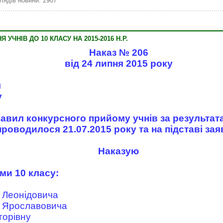
лядів новини: 2907
УЧНІВ ДО 10 КЛАСУ НА 2015-2016 Н.Р.
Наказ № 206
від 24 липня 2015 року
я
у
равил конкурсного прийому учнів за результат
проводилося 21.07.2015 року та на підставі зая
Наказую
ми 10 класу:
 Леонідовича
 Ярославовича
торівну