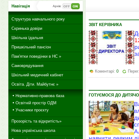
Навігація
Архів:
Структура навчального року
ЗВІТ КЕРІВНИКА
Скринька довіри
Д
Шкільна їдальня
1
р
Пришкільний пансіон
з
Пам'ятки поведінки в НС »
Самоврядування
Коментарі:
0
Перег
Шкільний медичний кабінет
Освіта. Діти. Майбутнє »
ГОТУЄМОСЯ ДО ДИТЯЧО
Нормативно-правова база
Освітній простір ОДМ
В
в
Учасники проєкту
д
Прозорість та відкритість»
с
А
Нова українська школа
навчити деяким ді