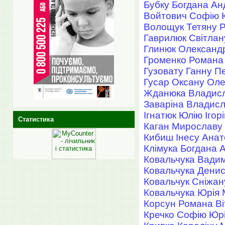
Бубку Богдана Ан
Войтович Софію 
Волощук Тетяну 
Гаврилюк Світлан
Глинюк Олександр
Громенко Романа
Гузовату Ганну П
Гусар Оксану Оле
Жданюка Владис
Заваріна Владис
Ігнатюк Юлію Ігор
Статистика
Каган Мирославу
Кибиш Інесу Анат
Клімука Богдана 
Ковальчука Вадим
Ковальчука Дени
Ковальчук Сніжан
Ковальчука Юрія
Корсун Романа Ві
Кречко Софію Юрі