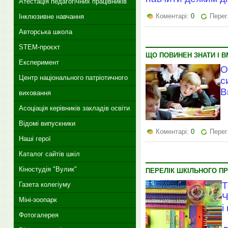
Атестація педагогічних працівників
Коментарі:
0
Перег
Інклюзивне навчання
Авторська школа
STEM-проєкт
ЩО ПОВИНЕН ЗНАТИ І 
Експеримент
О
Центр національного патріотичного
с
В
виховання
Асоціація керівників закладів освіти
Відомі випускники
Коментарі:
0
Перег
Наші герої
Каталог сайтів шкіл
Кіностудія "Вулик"
ПЕРЕЛІК ШКІЛЬНОГО П
Т
Газета колегіуму
Ч
Міні-зоопарк
і
Фотогалерея