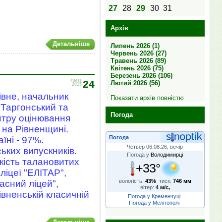
27
28
29
30
31
Архів
Детальніше
Липень 2026 (1)
Червень 2026 (27)
Травень 2026 (89)
Квітень 2026 (75)
Березень 2026 (106)
ЛИП
24
Лютий 2026 (56)
2015
івне, начальник
Показати архів повністю
 Таргонський та
Погода
нтру оцінювання
 на Рівненщині.
Погода
їні - 97%.
Четвер 06.08.26, вечір
ьких випускників.
Погода у
Володимирці
кість талановитих
+33°
іцеї "ЕЛІТАР",
вологість:
43%
тиск:
746 мм
ласний ліцей",
вітер:
4 м/с,
Рівненській класичній
Погода у Кременчуці
Погода у Мелітополі