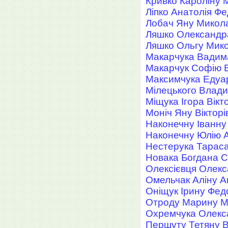
Кривко Кароліну 
Ліпко Анатолія Ф
Лобач Яну Микол
Ляшко Олександр
Ляшко Ольгу Мико
Макарчука Вадим
Макарчук Софію 
Максимчука Едуа
Мілецького Влад
Міщука Ігора Вікт
Моніч Яну Вікторі
Наконечну Іванну 
Наконечну Юлію А
Нестерука Тарас
Новака Богдана С
Олексієвця Олек
Омельчак Аліну А
Оніщук Ірину Фед
Отроду Марину М
Охремчука Олекс
Першуту Тетяну 