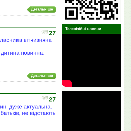
Детальніше
Телевізійні новини
ЛИП
27
2015
ласників вітчизняна
 дитина повинна:
Детальніше
ЛИП
27
2015
ині дуже актуальна.
атьків, не відстають