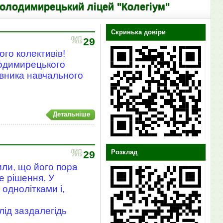
ецький ліцей "Колегіум"
Скринька довіри
ЛИП
29
2015
ого колективів!
лодимирецького
івника навчального
Детальніше
Розклад
ЛИП
29
2015
или, що його пора
е рішення. У
однолітками і,
лід заздалегідь