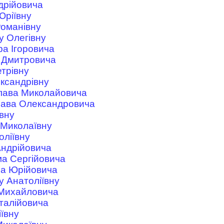
дрійовича
Юріївну
Романівну
у Олегівну
а Ігоровича
 Дмитровича
етрівну
ксандрівну
лава Миколайовича
лава Олександровича
івну
 Миколаївну
оліївну
Андрійовича
а Сергійовича
са Юрійовича
у Анатоліївну
 Михайловича
талійовича
ївну