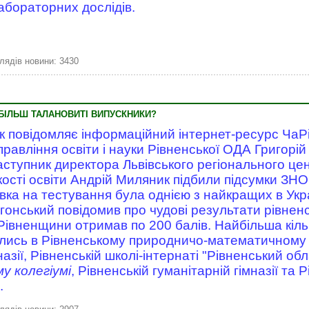
абораторних дослідів.
лядів новини: 3430
БІЛЬШ ТАЛАНОВИТІ ВИПУСКНИКИ?
к повідомляє інформаційний інтернет-ресурс ЧаР
правління освіти і науки Рівненської ОДА Григорій
аступник директора Львівського регіонального це
кості освіти Андрій Миляник підбили підсумки ЗНО
вка на тестування була однією з найкращих в Укра
ргонський повідомив про чудові результати рівненс
 Рівненщини отримав по 200 балів. Найбільша кіль
ались в Рівненському природничо-математичному л
азії, Рівненській школі-інтернаті "Рівненський об
у колегіумі
, Рівненській гуманітарній гімназії та 
.