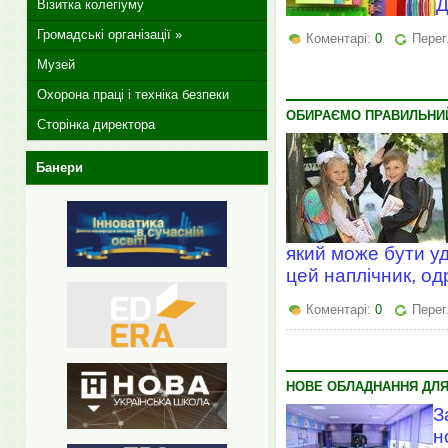
Д
Візитка колегіуму
Громадські організації »
Коментарі:
0
Перег
Музей
Охорона праці і техніка безпеки
ОБИРАЄМО ПРАВИЛЬНИ
Сторінка директора
Банери
який може бути уд
цей наплічник, од
Коментарі:
0
Перег
НОВЕ ОБЛАДНАННЯ ДЛЯ 
З
н