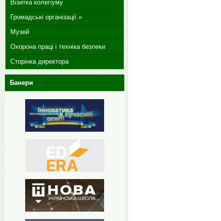
Візитка колегіуму
Громадські організації »
Музей
Охорона праці і техніка безпеки
Сторінка директора
Банери