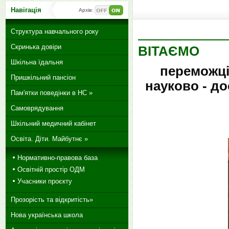
Навігація
Архів:
Структура навчального року
Скринька довіри
ВІТАЄМО
Шкільна їдальня
переможців
Пришкільний пансіон
науково - до
Пам'ятки поведінки в НС »
Самоврядування
Шкільний медичний кабінет
Освіта. Діти. Майбутнє »
Нормативно-правова база
Освітній простір ОДМ
Учасники проєкту
Прозорість та відкритість»
Нова українська школа