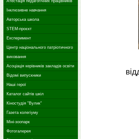
Атестація педагогічних працівників
Інклюзивне навчання
Авторська школа
STEM-проєкт
Експеримент
Центр національного патріотичного
виховання
Асоціація керівників закладів освіти
від
Відомі випускники
Наші герої
Каталог сайтів шкіл
Кіностудія "Вулик"
Газета колегіуму
Міні-зоопарк
Фотогалерея