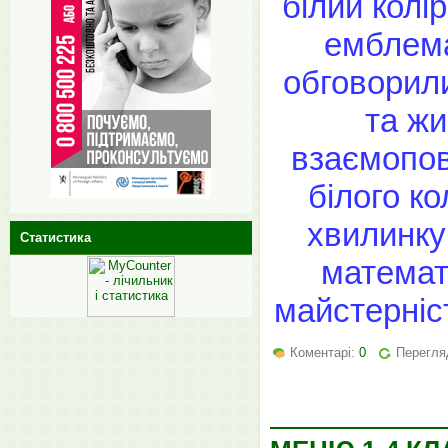
білий колі
емблема
обговорили
та жи
взаємопов
білого к
хвилинку
Статистика
математ
майстерніс
Коментарі:
0
Перегля