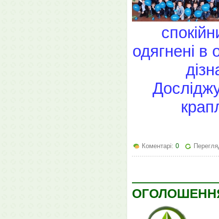
спокійн
одягнені в 
дізн
Досліджу
крап
Коментарі:
0
Перегляд
ОГОЛОШЕНН