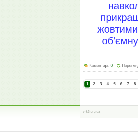
навко
прикраш
жовтими 
об'ємну
Коментарі:
0
Перегляд
1
2
3
4
5
6
7
8
vrk3.org.ua