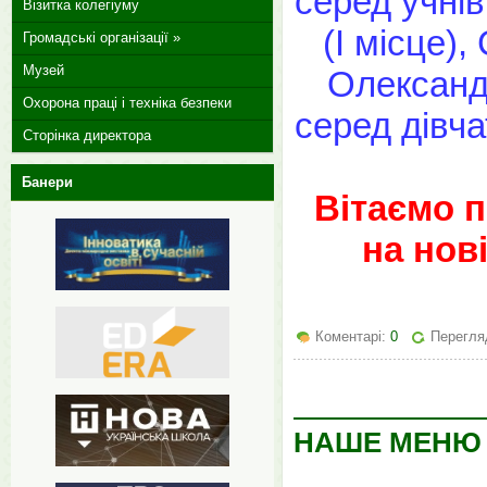
серед учнів
Візитка колегіуму
(І місце),
Громадські організації »
Музей
Олександр
Охорона праці і техніка безпеки
серед дівча
Сторінка директора
Банери
Вітаємо п
на нов
Коментарі:
0
Перегляд
НАШЕ МЕНЮ Н