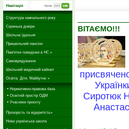
Навігація
Архів:
Структура навчального року
Скринька довіри
ВІТАЄМО!!!
Шкільна їдальня
Пришкільний пансіон
Пам'ятки поведінки в НС »
Самоврядування
Шкільний медичний кабінет
присвячено
Освіта. Діти. Майбутнє »
Українк
Нормативно-правова база
Сиротюк Н
Освітній простір ОДМ
Учасники проєкту
Анастас
Прозорість та відкритість»
Нова українська школа