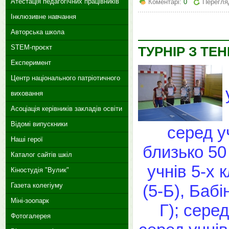
Атестація педагогічних працівників
Коментарі:
0
Перегля
Інклюзивне навчання
Авторська школа
STEM-проєкт
ТУРНІР З ТЕН
Експеримент
Центр національного патріотичного
виховання
Асоціація керівників закладів освіти
Відомі випускники
серед уч
Наші герої
близько 50
Каталог сайтів шкіл
учнів 5-х 
Кіностудія "Вулик"
(5-Б), Бабі
Газета колегіуму
Міні-зоопарк
Г); сере
Фотогалерея