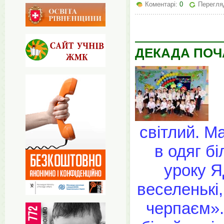
Коментарі:
0
Перегляд
ДЕКАДА ПОЧ
світлий. М
в одяг б
уроку Я
веселенькі
черпаєм».