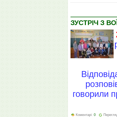
ЗУСТРІЧ З В
Відповід
розпові
говорили п
Коментарі:
0
Перегля