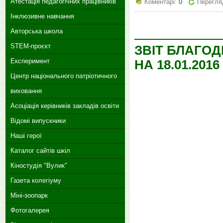
Атестація педагогічних працівників
Коментарі:
0
Перегля
Інклюзивне навчання
Авторська школа
STEM-проєкт
ЗВІТ БЛАГОД
Експеримент
НА 18.01.2016
Центр національного патріотичного
виховання
Асоціація керівників закладів освіти
Відомі випускники
Наші герої
Каталог сайтів шкіл
Кіностудія "Вулик"
Газета колегіуму
Міні-зоопарк
Фотогалерея