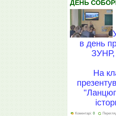
ДЕНЬ СОБОР
в день п
ЗУНР,
На кл
презентув
"Ланцюг
істор
Коментарі:
0
Перегля