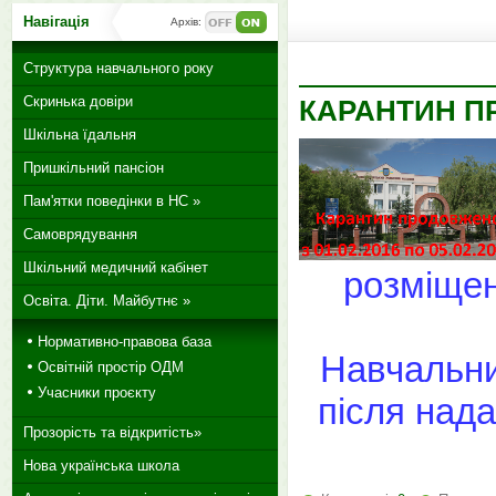
Навігація
Архів:
Структура навчального року
Скринька довіри
КАРАНТИН ПРО
Шкільна їдальня
Пришкільний пансіон
Пам'ятки поведінки в НС »
Самоврядування
Шкільний медичний кабінет
розміщен
Освіта. Діти. Майбутнє »
Нормативно-правова база
Навчальни
Освітній простір ОДМ
Учасники проєкту
після нада
Прозорість та відкритість»
Нова українська школа