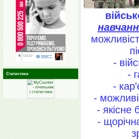
військ
навчанн
можливіст
п
- вій
- 
Статистика
- кар
- можливі
- якісне
- щорічна
з