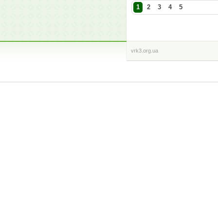
1
2
3
4
5
vrk3.org.ua