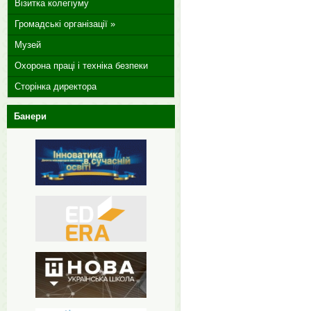
Візитка колегіуму
Громадські організації »
Музей
Охорона праці і техніка безпеки
Сторінка директора
Банери