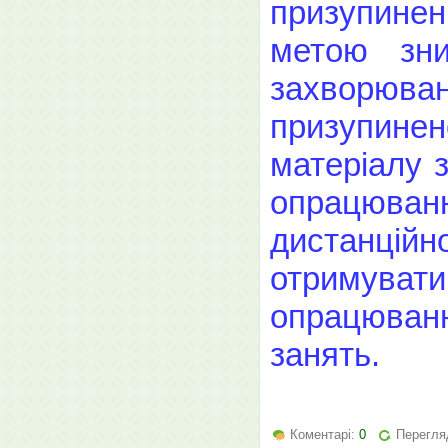
призупинен
метою зни
захворюванн
призупинен
матеріалу 
опрацюванн
дистанц
отримува
опрацюван
занять.
Коментарі:
0
Перегля