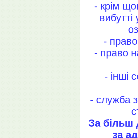
- крім щ
вибутті
оз
- прав
- право н
- інші 
- служба 
с
За більш
за а