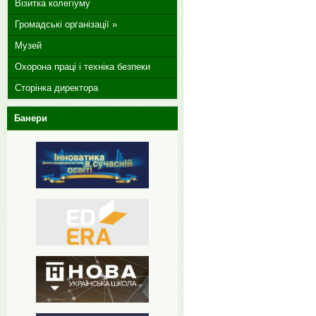
Візитка колегіуму
Громадські організації »
Музей
Охорона праці і техніка безпеки
Сторінка директора
Банери