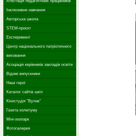
Атестація педагогічних працівників
Інклюзивне навчання
Авторська школа
STEM-проєкт
Експеримент
Центр національного патріотичного
виховання
Асоціація керівників закладів освіти
Відомі випускники
Наші герої
Каталог сайтів шкіл
Кіностудія "Вулик"
Газета колегіуму
Міні-зоопарк
Фотогалерея