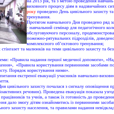
на 2013 рік, та з метою проведення навчань
виховного процесу діям в надзвичайних си
року
проведено День цивільного захисту та
тренування
.
Протягом навчального Дня проведено ряд за
· навчальний семінар для
педагогічного кол
обслуговуючого персоналу
, продемонстров
пожежно-рятувальних підрозділів, доведен
комплексного об’єктового тренування;
 стінгазет та малюнків на теми цивільного захисту та бе
 теми: «Правила надання першої медичної допомоги», «На
ження», «Правила користування первинними засобами по
исту. Порядок користування ними».
 питання екстреної евакуації учасників навчально-вихов
иття.
ня цивільного захисту почалася з сигналу оповіщення п
іоактивних речовин)
. Проведена евакуація показала узго
 працівників та учнів, а також їх готовність до проведенн
ня дало змогу дітям ознайомитись із первинними засоба
ьного захисту населення, та правилами надання невідкла