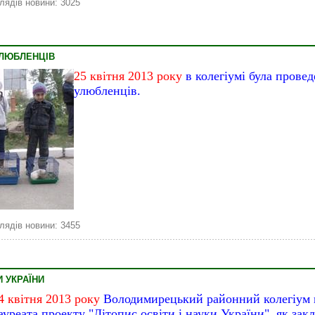
лядів новини: 3025
УЛЮБЛЕНЦІВ
25 квітня 2013 року
в колегіумі була прове
улюбленців.
лядів новини: 3455
И УКРАЇНИ
4 квітня 2013 року
Володимирецький районний колегіум 
ауреата проекту "Літопис освіти і науки України", як зак