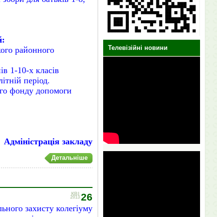
й:
Телевізійні новини
ого районного
ів 1-10-х класів
ітній період.
ого фонду допомоги
Адміністрація закладу
Детальніше
КВІ
26
2013
льного захисту
колегіуму