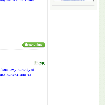
Детальніше
КВІ
25
2013
йонному колегіумі
их колективів та