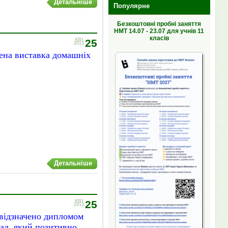
Детальніше
Популярне
Безкоштовні пробні заняття
НМТ 14.07 - 23.07 для учнів 11
класів
КВІ
25
2013
дена виставка домашніх
Детальніше
КВІ
25
2013
відзначено дипломом
лад, який позитивно