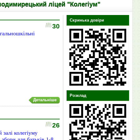
кий ліцей "Колегіум"
Скринька довіри
КВІ
30
2013
агальношкільні
Розклад
Детальніше
КВІ
26
2013
й залі колегіуму
 збори для батьків 1-8,