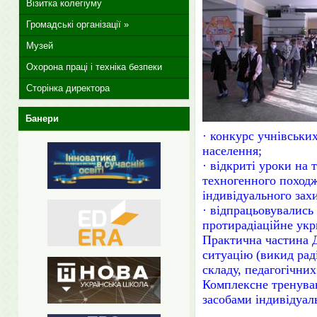
Візитка колегіуму
Громадські організації »
Музей
Охорона праці і техніка безпеки
Сторінка директора
Банери
· конкурс учнівських
населення;
· відкриті уроки на
техногенного поход
індивідуального зах
· відпрацьовувались
протирадіаційне укр
Практична частина Д
ситуацію
(викид рад
складу, педагогічних
Комплексне тренуван
засобами індивідуал