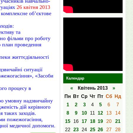
 учасників навчально-
туаціях
26
квітня 2013
 комплексне об’єктове
ходів:
ективу та
ано фільми про роботу
о план проведення
зпеки життєдіяльності
дзвичайні ситуації
жежогасіння», «Засоби
Календар
ного процесу
в
«
Квітень 2013
»
Пн
Вт
Ср
Чт
Пт
Сб
Нд
ро умовну надзвичайну
1
2
3
4
5
6
7
дженість дій керівного
я таких заходів.
8
9
10
11
12
13
14
ми пожежогасіння,
15
16
17
18
19
20
21
дної медичної допомоги.
22
23
24
25
26
27
28