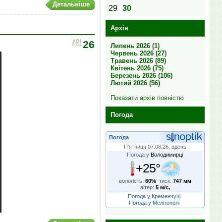
Детальніше
29
30
Архів
КВІ
26
Липень 2026 (1)
2013
Червень 2026 (27)
Травень 2026 (89)
Квітень 2026 (75)
Березень 2026 (106)
Лютий 2026 (56)
Показати архів повністю
Погода
Погода
П'ятниця 07.08.26, вдень
Погода у
Володимирці
+25°
вологість:
60%
тиск:
747 мм
вітер:
5 м/с,
Погода у Кременчуці
Погода у Мелітополі