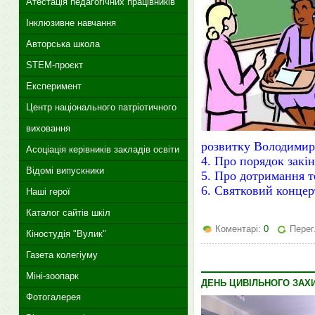
Атестація педагогічних працівників
Інклюзивне навчання
Авторська школа
STEM-проєкт
Експеримент
Центр національного патріотичного
виховання
розвитку Володимире
Асоціація керівників закладів освіти
4. Про порядок закі
Відомі випускники
5. Про дотримання те
6. Святковий концер
Наші герої
Каталог сайтів шкіл
Коментарі:
0
Перег
Кіностудія "Вулик"
Газета колегіуму
Міні-зоопарк
ДЕНЬ ЦИВІЛЬНОГО ЗАХ
Фотогалерея