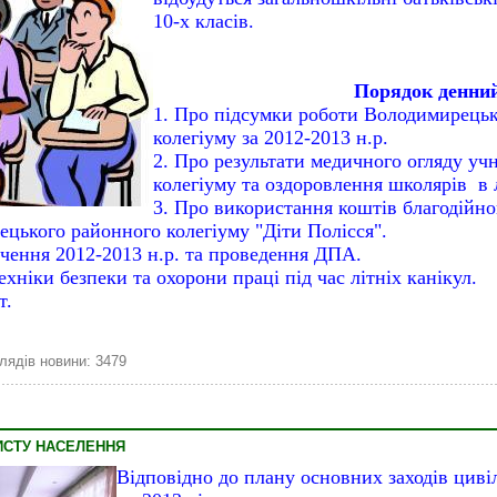
10-х класів.
Порядок денни
1. Про підсумки роботи Володимирецьк
колегіуму за 2012-2013 н.р.
2. Про результати медичного огляду учн
колегіуму та оздоровлення школярів в л
3. Про використання коштів благодійн
цького районного колегіуму "Діти Полісся".
нчення 2012-2013 н.р. та проведення ДПА.
хніки безпеки та охорони праці під час літніх канікул.
т.
лядів новини: 3479
ИСТУ НАСЕЛЕННЯ
Відповідно до плану основних заходів циві