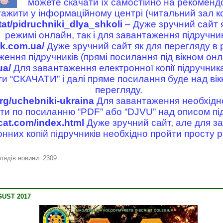
можете скачати їх самостійно на рекоменд
ажити у інформаційному центрі (читальний зал ко
stat/pidruchniki_dlya_shkoli
– Дуже зручний сайт я
режимі онлайн, так і для завантаження підручник
yk.com.ua/
Дуже зручний сайт як для перегляду в р
ення підручників (прямі посилання під вікном он
ua/
Для завантаження електронної копії підручник
ути “СКАЧАТИ” і далі пряме посилання буде над в
перегляду.
org/uchebniki-ukraina
Для завантаження необхідно
ути по посиланню “PDF” або “DJVU” над описом пі
ccat.com/index.html
Дуже зручний сайт, але для з
нних копій підручників необхідно пройти просту 
лядів новини: 2309
UST 2017