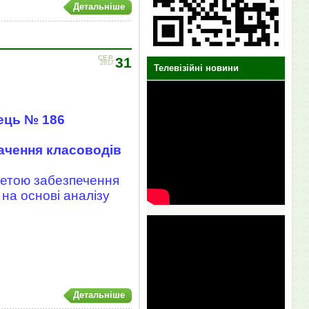
Детальніше
СЕР
31
2017
Телевізійні новини
ець № 186
начення класоводів
метою забезпечення
 на основі аналізу
Детальніше