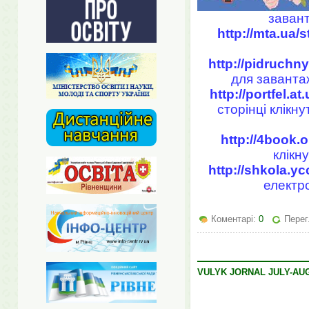
завант
http://mta.ua/
http://pidruchn
для завантаж
http://portfel.at.
сторінці клікн
http://4book.
клікн
http://shkola.y
електро
Коментарі:
0
Перег
VULYK JORNAL JULY-AUG