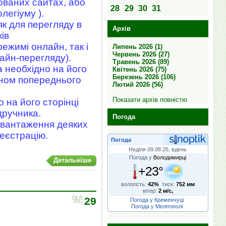
ованих сайтах, або
28
29
30
31
легіуму ).
к для перегляду в
Архів
ів
ежимі онлайн, так і
Липень 2026 (1)
Червень 2026 (27)
лайн-перегляду).
Травень 2026 (89)
а необхідно на його
Квітень 2026 (75)
Березень 2026 (106)
ікном попереднього
Лютий 2026 (56)
Показати архів повністю
 на його сторінці
дручника.
Погода
авантаження деяких
реєстрацію.
Погода
Неділя 09.08.26, вдень
Погода у
Володимирці
Детальніше
+23°
вологість:
42%
тиск:
752 мм
вітер:
2 м/с,
СЕР
29
Погода у Кременчуці
2017
Погода у Мелітополі