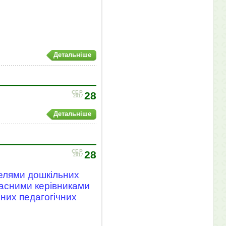
Детальніше
СЕР
28
2017
Детальніше
СЕР
28
2017
телями дошкільних
ласними керівниками
пних педагогічних