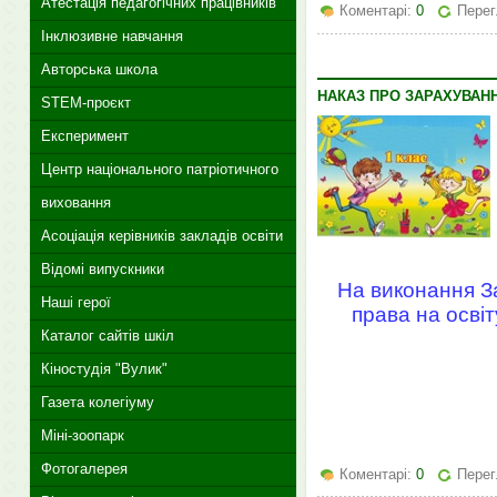
Атестація педагогічних працівників
Коментарі:
0
Перег
Інклюзивне навчання
Авторська школа
НАКАЗ ПРО ЗАРАХУВАННЯ
STEM-проєкт
Експеримент
Центр національного патріотичного
виховання
Асоціація керівників закладів освіти
Відомі випускники
На виконання З
Наші герої
права на освіт
Каталог сайтів шкіл
Кіностудія "Вулик"
Газета колегіуму
Міні-зоопарк
Фотогалерея
Коментарі:
0
Перег