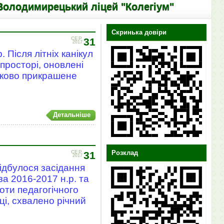
ецький ліцей "Колегіум"
Скринька довіри
СЕР
31
2017
 Після літніх канікул
 просторі, оновлені
ятково прикрашене
Детальніше
Розклад
СЕР
31
2017
відбулося засідання
за 2016-2017 н.р. та
оти педагогічного
і, схвалено річний