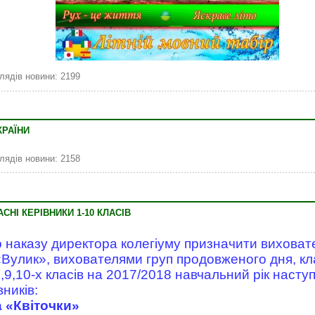
лядів новини: 2199
КРАЇНИ
лядів новини: 2158
СНІ КЕРІВНИКИ 1-10 КЛАСІВ
о наказу директора колегіуму призначити вихова
«Вулик», вихователями груп продовженого дня, к
 6,9,10-х класів на 2017/2018 навчальний рік насту
вників:
 «Квіточки»