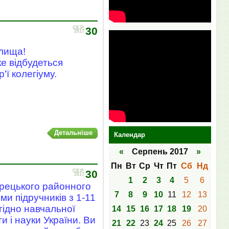
СЕР
30
2017
елища!
е відбудеться
'ї колегіуму.
Детальніше
Календар
«
Серпень 2017
»
Пн
Вт
Ср
Чт
Пт
Сб
Нд
СЕР
30
2017
1
2
3
4
5
6
рецького районного
7
8
9
10
11
12
13
ми підручників з 1-11
гідно навчальної
14
15
16
17
18
19
20
 і науки України. Ви
21
22
23
24
25
26
27