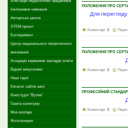
Атестація педагогічних працівників
ПОЛОЖЕННЯ ПРО СЕРТИ
Інклюзивне навчання
Для перегляду
Авторська школа
STEM-проєкт
Коментарі:
0
Перег
Експеримент
Центр національного патріотичного
ПОЛОЖЕННЯ ПРО СЕРТИ
виховання
Асоціація керівників закладів освіти
Відомі випускники
Коментарі:
0
Перег
Наші герої
Каталог сайтів шкіл
ПРОФЕСІЙНИЙ СТАНДАР
Кіностудія "Вулик"
Газета колегіуму
Коментарі:
0
Перег
Міні-зоопарк
Фотогалерея