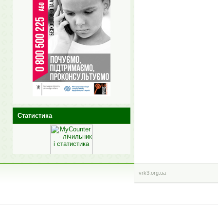
Статистика
vrk3.org.ua