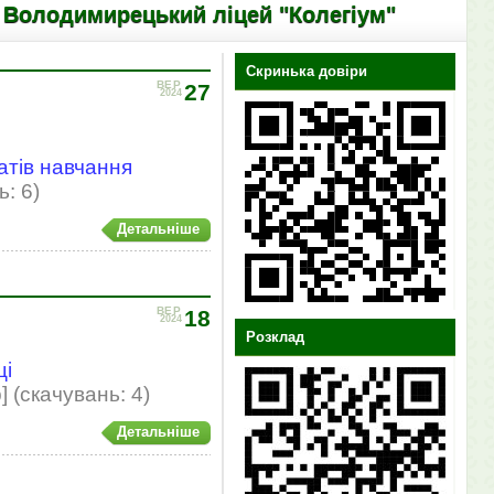
мирецький ліцей "Колегіум"
Скринька довіри
ВЕР
27
2024
тів навчання
ь: 6)
Детальніше
ВЕР
18
2024
Розклад
ці
] (cкачувань: 4)
Детальніше