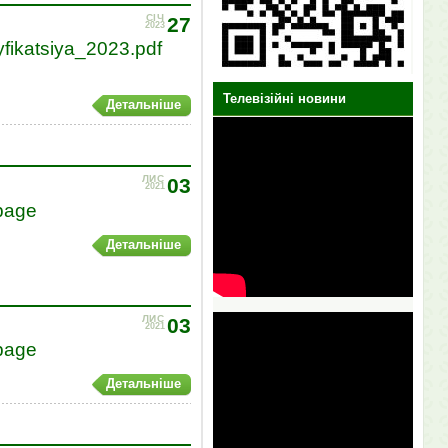
СІЧ
27
2023
ikatsiya_2023.pdf
Телевізійні новини
Детальніше
ЛИС
03
2021
page
Детальніше
ЛИС
03
2021
page
Детальніше