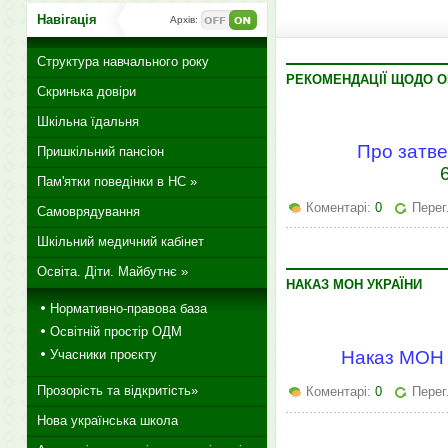
Навігація
Архів:
Структура навчального року
РЕКОМЕНДАЦІЇ ЩОДО О
Скринька довіри
Шкільна їдальня
Про затве
Пришкільний пансіон
Пам'ятки поведінки в НС »
Коментарі:
0
Перег
Самоврядування
Шкільний медичний кабінет
Освіта. Діти. Майбутнє »
НАКАЗ МОН УКРАЇНИ
Нормативно-правова база
Освітній простір ОДМ
Наказ МОН 
Учасники проєкту
Прозорість та відкритість»
Коментарі:
0
Перег
Нова українська школа