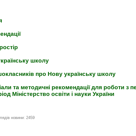
я
ендації
ростір
українську школу
шокласників про Нову українську школу
іали та методичні рекомендації для роботи з 
іод Міністерство освіти і науки України
лядів новини: 2459