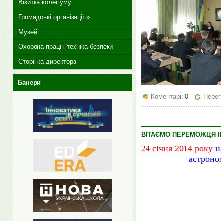
Візитка колегіуму
Громадські організації »
Музей
Охорона праці і техніка безпеки
Сторінка директора
Банери
Коментарі:
0
Перег
ВІТАЄМО ПЕРЕМОЖЦЯ ІІ
24 січня 2014 року
на
астроном