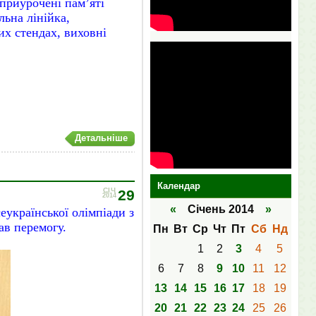
 приурочені пам’яті
льна лінійка,
их стендах, виховні
Детальніше
Календар
СІЧ
29
2014
«
Січень 2014
»
сеукраїнської олімпіади з
ав перемогу.
Пн
Вт
Ср
Чт
Пт
Сб
Нд
1
2
3
4
5
6
7
8
9
10
11
12
13
14
15
16
17
18
19
20
21
22
23
24
25
26