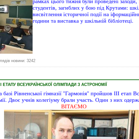
рамках цього тижня були проведені заходи,
студентів, загиблих у бою під Крутами: шкі
висвітлення історичної події на іформаційн
години та виставка у шкільній бібліотеці.
лядів новини: 3242
І ЕТАПУ ВСЕУКРАЇНСЬКОЇ ОЛІМПІАДИ З АСТРОНОМІЇ
 базі Рівненської гімназії "Гармонія" пройшов ІІІ етап В
ії. Двоє учнів колегіуму брали участь. Один з них одерж
ВІТАЄМО