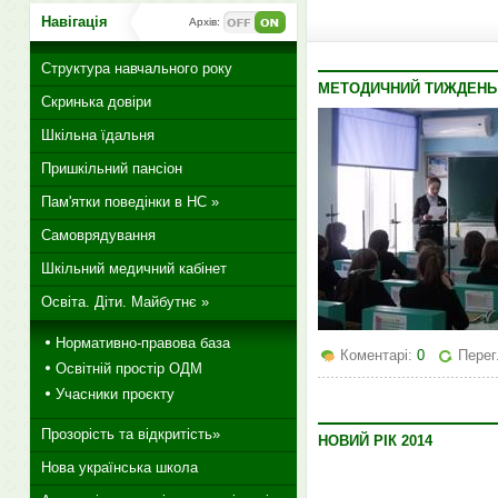
Навігація
Архів:
Структура навчального року
МЕТОДИЧНИЙ ТИЖДЕНЬ 
Скринька довіри
Шкільна їдальня
Пришкільний пансіон
Пам'ятки поведінки в НС »
Самоврядування
Шкільний медичний кабінет
Освіта. Діти. Майбутнє »
Нормативно-правова база
Коментарі:
0
Перег
Освітній простір ОДМ
Учасники проєкту
Прозорість та відкритість»
НОВИЙ РІК 2014
Нова українська школа