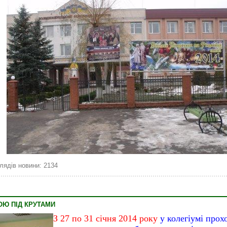
лядів новини: 2134
ОЮ ПІД КРУТАМИ
З 27 по 31 січня 2014 року
у колегіумі прох