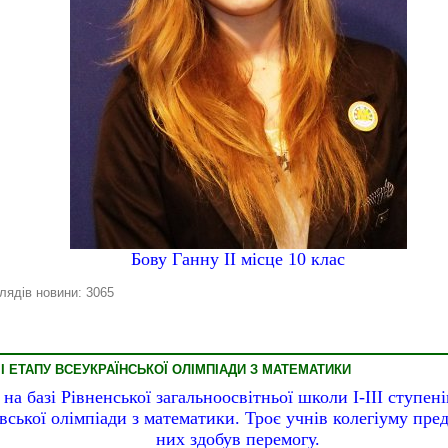
Бову Ганну ІІ місце 10 клас
лядів новини: 3065
І ЕТАПУ ВСЕУКРАЇНСЬКОЇ ОЛІМПІАДИ З МАТЕМАТИКИ
на базі Рівненської загальноосвітньої школи І-ІІІ ступен
вської олімпіади з математики. Троє учнів колегіуму пред
них здобув перемогу.