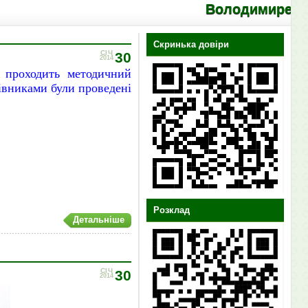
Володимирецький ліцей "
Скринька довіри
СІЧ
30
2014
 проходить методичний
івниками були проведені
Розклад
Детальніше
СІЧ
30
2014