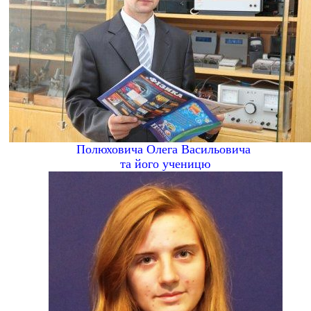
Полюховича Олега Васильовича
та його ученицю