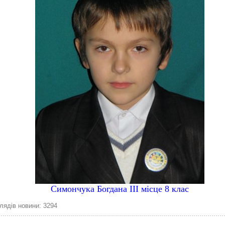
Симончука Богдана ІІІ місце 8 клас
лядів новини: 3294