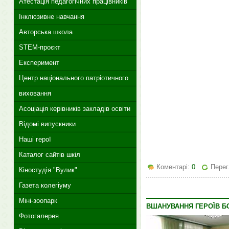
Атестація педагогічних працівників
Інклюзивне навчання
Авторська школа
STEM-проєкт
Експеримент
Центр національного патріотичного
виховання
Асоціація керівників закладів освіти
Відомі випускники
Наші герої
Каталог сайтів шкіл
Коментарі:
0
Перег
Кіностудія "Вулик"
Газета колегіуму
Міні-зоопарк
ВШАНУВАННЯ ГЕРОЇВ Б
Фотогалерея