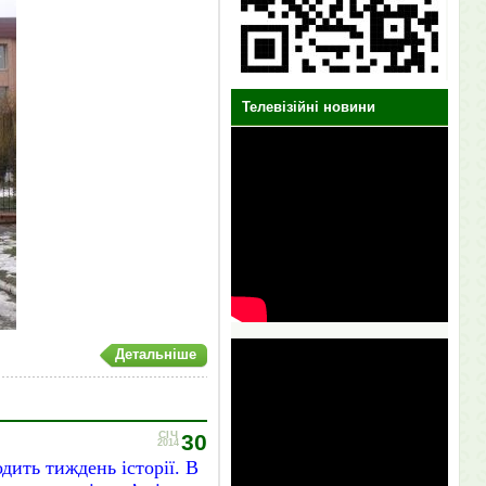
Телевізійні новини
Детальніше
СІЧ
30
2014
одить тиждень історії.
В