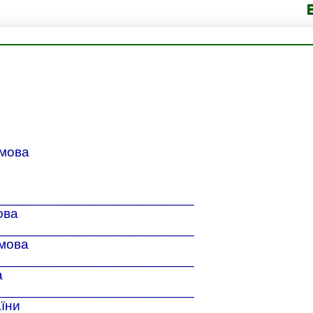
Володимирец
 мова
__________________________
ова
__________________________
 мова
__________________________
а
__________________________
аїни