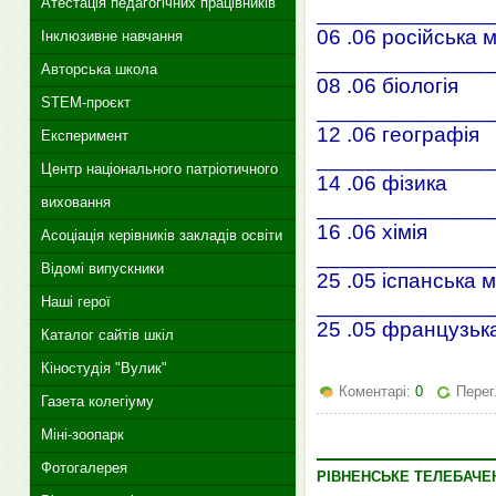
Атестація педагогічних працівників
______________
06 .06 російська 
Інклюзивне навчання
______________
Авторська школа
08 .06 біологія
STEM-проєкт
______________
12 .06 географія
Експеримент
______________
Центр національного патріотичного
14 .06 фізика
виховання
______________
16 .06 хімія
Асоціація керівників закладів освіти
______________
Відомі випускники
25 .05 іспанська 
Наші герої
______________
25 .05 французьк
Каталог сайтів шкіл
Кіностудія "Вулик"
Коментарі:
0
Перег
Газета колегіуму
Міні-зоопарк
Фотогалерея
РІВНЕНСЬКЕ ТЕЛЕБАЧЕН