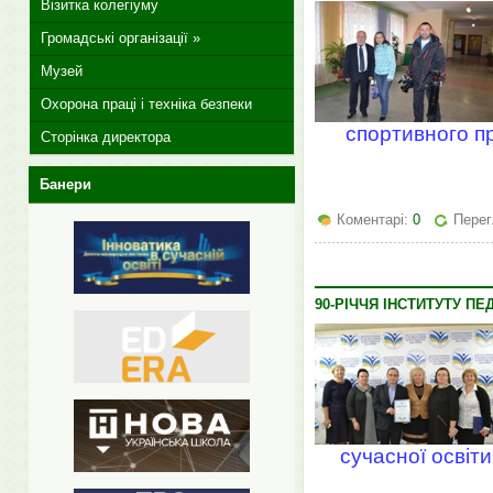
Візитка колегіуму
Громадські організації »
Музей
Охорона праці і техніка безпеки
спортивного п
Сторінка директора
Банери
Коментарі:
0
Перег
90-РІЧЧЯ ІНСТИТУТУ ПЕ
сучасної освіти