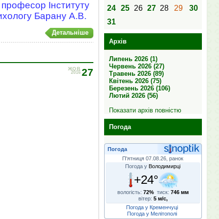
, професор Інституту
24
25
26
27
28
29
30
ихологу Барану А.В.
31
Детальніше
Архів
Липень 2026 (1)
Червень 2026 (27)
ЖОВ
27
Травень 2026 (89)
2016
Квітень 2026 (75)
Березень 2026 (106)
Лютий 2026 (56)
Показати архів повністю
Погода
Погода
П'ятниця 07.08.26, ранок
Погода у
Володимирці
+24°
вологість:
72%
тиск:
746 мм
вітер:
5 м/с,
Погода у Кременчуці
Погода у Мелітополі