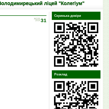
ький ліцей "Колегіум"
Скринька довіри
ЖОВ
31
2016
Розклад