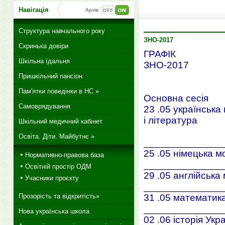
Навігація
Архів:
Структура навчального року
ЗНО-2017
Скринька довіри
ГРАФІК
Шкільна їдальня
ЗНО-2017
Пришкільний пансіон
Пам'ятки поведінки в НС »
Основна сесія
Самоврядування
23 .05 українська
і література
Шкільний медичний кабінет
Освіта. Діти. Майбутнє »
______________
25 .05 німецька м
Нормативно-правова база
______________
Освітній простір ОДМ
29 .05 англійська
Учасники проєкту
______________
Прозорість та відкритість»
31 .05 математик
______________
Нова українська школа
02 .06 історія Укр