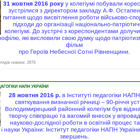
31 жовтня 2016 року
у колегіумі побували коре
зустрілися з директором закладу А.Ф. Остапе
питання щодо висвітлення роботи військово-спо
підходи до організації національно-патріоти
колегіумі. До зустрічі з кореспондентами долучи
рофілю, які висловили свою думку щодо патріотиз
фільм
про Героїв Небесної Сотні Рівненщини.
лядів новини: 2876
ДАГОГІКИ НАПН УКРАЇНИ
28 жовтня 2016 р.
в Інституті педагогіки НАПН
святкування визначної річниці – 90-річчя уст
Володимирецький районний колегіум був відзн
творчу співпрацю та вагомий внесок у впрова
науково-дослідної роботи в освітній процес та
 і науки України: Інститут педагогіки НАПН України:
звершень.