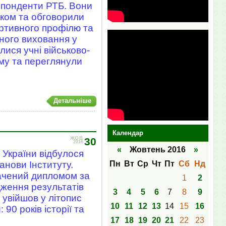
спонденти РТБ. Вони
нком та обговорили
ртивного профілю та
чного виховання у
лися учні військово-
му та переглянули
Детальніше
Календар
ЖОВ
30
2016
«
Жовтень 2016
»
 України відбулося
Пн
Вт
Ср
Чт
Пт
Сб
Нд
анови Інституту.
ачений дипломом за
1
2
дження результатів
3
4
5
6
7
8
9
 увійшов у літопис
10
11
12
13
14
15
16
 90 років історії та
17
18
19
20
21
22
23