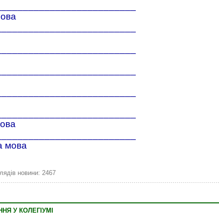
__________________________
мова
__________________________
__________________________
__________________________
__________________________
__________________________
мова
__________________________
а мова
лядів новини: 2467
НЯ У КОЛЕГІУМІ