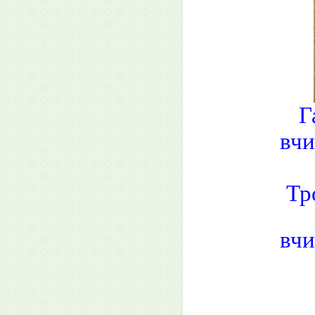
Г
вчи
Тр
вчи