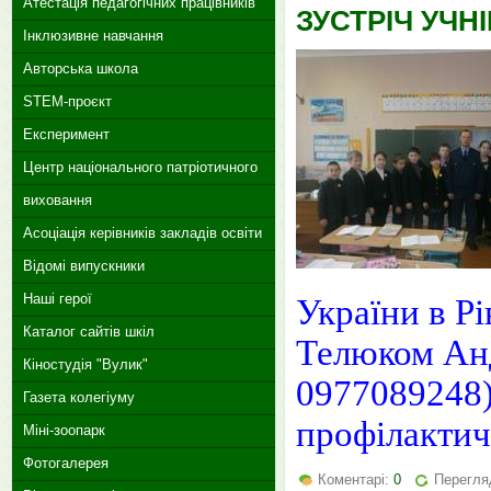
Атестація педагогічних працівників
ЗУСТРІЧ УЧН
Інклюзивне навчання
Авторська школа
STEM-проєкт
Експеримент
Центр національного патріотичного
виховання
Асоціація керівників закладів освіти
Відомі випускники
Наші герої
України в Рі
Каталог сайтів шкіл
Телюком Анд
Кіностудія "Вулик"
0977089248)
Газета колегіуму
профілактичн
Міні-зоопарк
Фотогалерея
Коментарі:
0
Перегляд