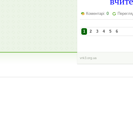
вчит
Коментарі:
0
Перегля
1
2
3
4
5
6
vrk3.org.ua