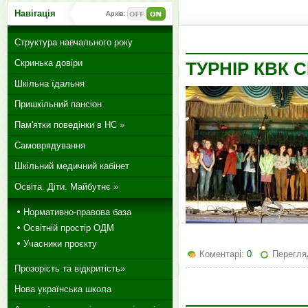
Навігація
Архів:
Структура навчального року
Скринька довіри
ТУРНІР КВК С
Шкільна їдальня
Пришкільний пансіон
Пам'ятки поведінки в НС »
Самоврядування
Шкільний медичний кабінет
Освіта. Діти. Майбутнє »
Нормативно-правова база
Освітній простір ОДМ
Учасники проєкту
Коментарі:
0
Перегля
Прозорість та відкритість»
Нова українська школа