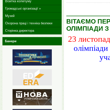
Візитка колегіуму
Громадські організації »
Музей
ВІТАЄМО ПЕР
Охорона праці і техніка безпеки
ОЛІМПІАДИ З
Сторінка директора
23 листопад
Банери
олімпіади 
уч