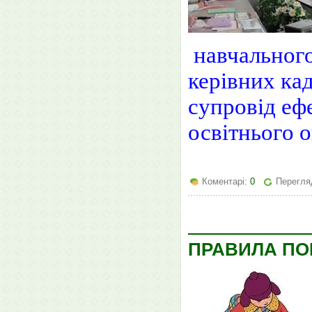
навчального
керівних ка
супровід еф
освітнього о
Коментарі:
0
Перегля
ПРАВИЛА ПО