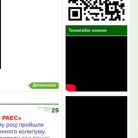
Телевізійні новини
Детальніше
ТРАВНЯ
29
2020
и РАЕС»
му році пройшли
нного колегіуму.