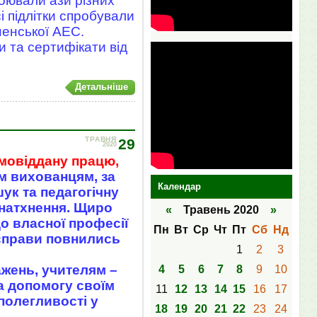
оювали ази різних
і підлітки спробували
вненської АЕС.
и та сертифікати від
Детальніше
ТРАВНЯ
29
2020
мовіддану працю,
їм вихованцям, за
Календар
ук та педагогічну
 натхнення. Щиро
«
Травень 2020
»
до власної професії
Пн
Вт
Ср
Чт
Пт
Сб
Нд
 справи повнились
1
2
3
жень, учителям –
4
5
6
7
8
9
10
та допомогу своїм
11
12
13
14
15
16
17
полегливості у
18
19
20
21
22
23
24