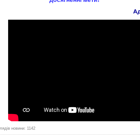
Ад
лядів новини: 1142