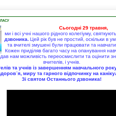
КЛАСУ
Сьогодні 29 травня,
ми і всі учні нашого рідного колегіуму, святкуют
дзвоника.
Цей рік був не простий, оскільки в у
та вчителі змушені були працювати та навчати
Кожен приділяв багато часу на опанування нав
дав нам можливість переосмислити та оцінити зн
вчителів, і учнів.
елів та учнів із завершенням навчального рок
здоров᾽я, миру та гарного відпочинку на каніку
Зі святом Останнього дзвоника!