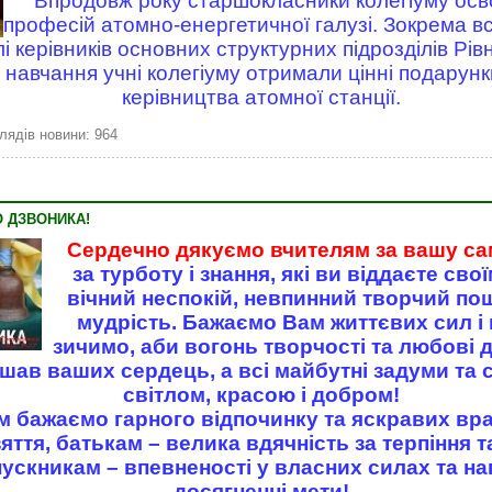
Впродовж року старшокласники колегіуму осв
професій атомно-енергетичної галузі. Зокрема вс
лі керівників основних структурних підрозділів Рі
навчання учні колегіуму отримали цінні подарунк
керівництва атомної станції.
лядів новини: 964
О ДЗВОНИКА!
Сердечно дякуємо вчителям за вашу са
за турботу і знання, які ви віддаєте сво
вічний неспокій, невпинний творчий пош
мудрість. Бажаємо Вам життєвих сил і
зичимо, аби вогонь творчості та любові 
ишав ваших сердець, а всі майбутні задуми та
світлом, красою і добром!
 бажаємо гарного відпочинку та яскравих вра
яття, батькам – велика вдячність за терпіння 
пускникам – впевненості у власних силах та на
досягненні мети!