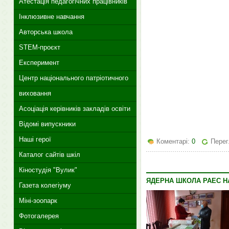
Атестація педагогічних працівників
Інклюзивне навчання
Авторська школа
STEM-проєкт
Експеримент
Центр національного патріотичного
виховання
Асоціація керівників закладів освіти
Відомі випускники
Наші герої
Коментарі:
0
Перег
Каталог сайтів шкіл
Кіностудія "Вулик"
ЯДЕРНА ШКОЛА РАЕС Н
Газета колегіуму
Міні-зоопарк
Фотогалерея