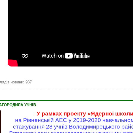
лядів новини: 937
АГОРОДИЛА УЧНІВ
У рамках проекту «Ядерної школ
на Рівненській АЕС у 2019-2020 навчально
стажування 28 учнів Володимирецького райо