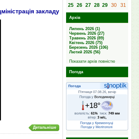
25
26
27
28
29
30
31
міністрація закладу
Архів
Липень 2026 (1)
Червень 2026 (27)
Травень 2026 (89)
Квітень 2026 (75)
Березень 2026 (106)
Лютий 2026 (56)
Показати архів повністю
Погода
Погода
П'ятниця 07.08.26, вечір
Погода у
Володимирці
+18°
вологість:
61%
тиск:
749 мм
вітер:
3 м/с,
Погода у Кременчуці
Погода у Мелітополі
Детальніше