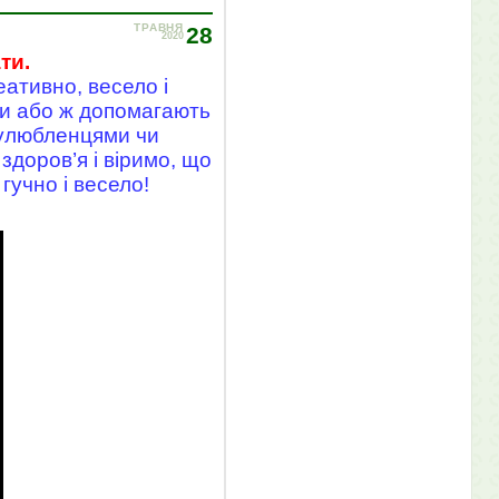
ТРАВНЯ
28
2020
ти.
еативно, весело і
и або ж допомагають
 улюбленцями чи
здоров’я і віримо, що
гучно і весело!