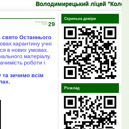
Володимирецький ліцей "Колегіум"
Скринька довіри
ТРАВНЯ
29
2020
ь
свято Останнього
мовах карантину учні
ся в нових умовах.
чального матеріалу.
ачимість роботи і
у та зичимо всім
лах.
Розклад