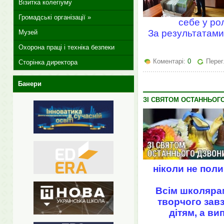
Візитка колегіуму
Громадські організації »
себе у ро
За результатами 
Музей
Охорона праці і техніка безпеки
Коментарі:
0
Перег
Сторінка директора
Банери
ЗІ СВЯТОМ ОСТАННЬОГ
ніколи не пол
Всім школярам
творчого завз
дітям, а ви