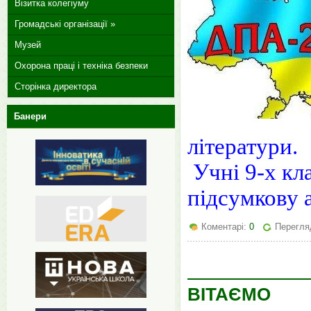
Візитка колегіуму
Громадські організації »
Музей
Охорона праці і техніка безпеки
Сторінка директора
Банери
літератури.
Учні 9-х кл
підсумкову а
Коментарі:
0
Перегля
ВІТАЄМО