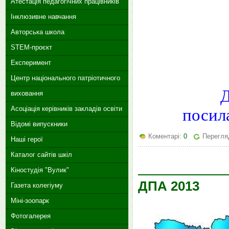
Атестація педагогічних працівників
Інклюзивне навчання
Авторська школа
STEM-проєкт
Експеримент
Центр національного патріотичного
Д
виховання
Асоціація керівників закладів освіти
посил
Відомі випускники
Коментарі:
0
Перегля
Наші герої
Каталог сайтів шкіл
Кіностудія "Вулик"
ДПА 2013
Газета колегіуму
Міні-зоопарк
Фотогалерея