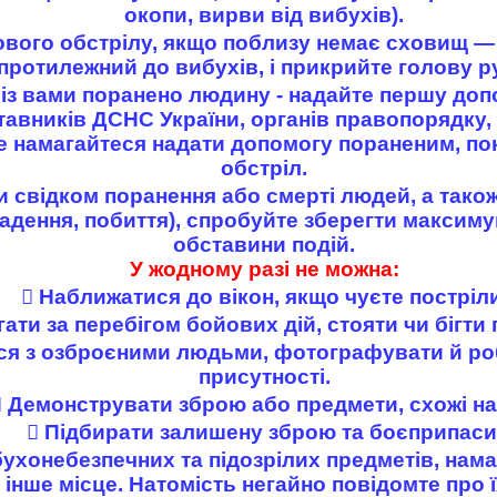
окопи, вирви від вибухів).
тового обстрілу, якщо поблизу немає сховищ ―
 протилежний до вибухів, і прикрийте голову 
із вами поранено людину - надайте першу доп
авників ДСНС України, органів правопорядку, 
е намагайтеся надати допомогу пораненим, по
обстріл.
и свідком поранення або смерті людей, а тако
адення, побиття), спробуйте зберегти максиму
обставини подій.
У жодному разі не можна:
 Наближатися до вікон, якщо чуєте постріли
гати за перебігом бойових дій, стояти чи бігти 
ся з озброєними людьми, фотографувати й роб
присутності.
 Демонструвати зброю або предмети, схожі на 
 Підбирати залишену зброю та боєприпаси
ухонебезпечних та підозрілих предметів, нама
 інше місце. Натомість негайно повідомте про