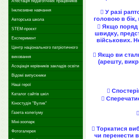
Атестація педагогічних працівників
Інклюзивне навчання
 У разі рап
головою в бік,
Авторська школа
 Якщо поряд 
STEM-проєкт
швидку, предст
Експеримент
військових. Н
Центр національного патріотичного
 Якщо ви стал
виховання
(арешту, викр
Асоціація керівників закладів освіти
Відомі випускники
Наші герої
 Спостері
Каталог сайтів шкіл
 Сперечати
Кіностудія "Вулик"
Газета колегіуму
Міні-зоопарк
 Торкатися виб
Фотогалерея
чи перенести в