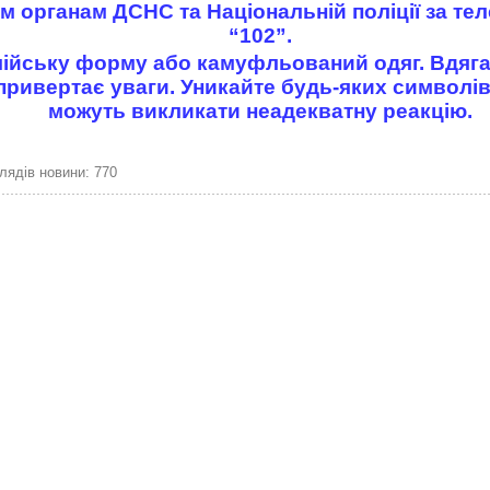
м органам ДСНС та Національній поліції за те
“102”.
мійську форму або камуфльований одяг. Вдяга
привертає уваги. Уникайте будь-яких символів
можуть викликати неадекватну реакцію.
лядів новини: 770