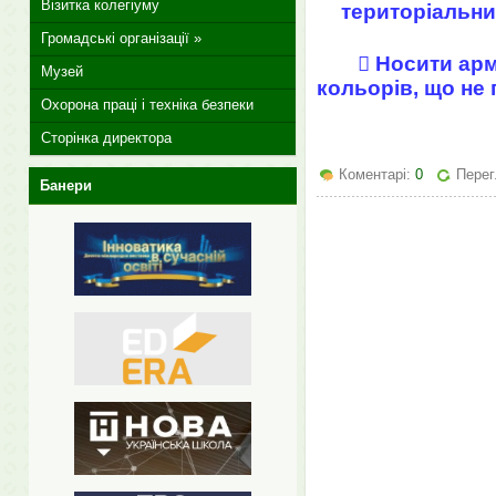
Візитка колегіуму
територіальни
Громадські організації »
 Носити ар
Музей
кольорів, що не 
Охорона праці і техніка безпеки
Сторінка директора
Коментарі:
0
Перег
Банери