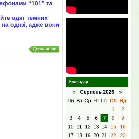
лефонами “101” та
йте одяг темних
 на одязі, адже вони
Детальніше
Календар
«
Серпень 2026 »
Пн
Вт
Ср
Чт
Пт
Сб
Нд
1
2
3
4
5
6
7
8
9
10
11
12
13
14
15
16
17
18
19
20
21
22
23