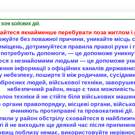
ЗОНІ БОЙОВИХ ДІЙ.
айтеся якнайменше перебувати поза житлом і
жуйте без поважної причини, уникайте місць 
иміщень, дотримуйтеся правила правої руки і
о потребують допомоги, ― це допоможе уникну
еся з незнайомими людьми ― це допоможе уни
ження інформації з офіційних каналів державни
 небезпеку, поширте її між родичами, сусідами
озброєних людей, військової техніки, заворуш
небезпечний район, якщо є така можливість
олон техніки й не стійте біля військових маши
органи правопорядку, місцеві органи, військо
вчиняють протиправні та провокативні дії.
пили у район обстрілу сховайтеся в найближ
ті й не виходьте ще деякий час після припинен
овищ поблизу немає, використовуйте нерівнос