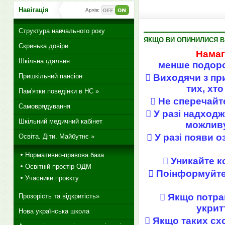
Навігація
Архів:
Структура навчального року
ЯКЩО ВИ ОПИНИЛИСЯ В 
Скринька довіри
Намаг
Шкільна їдальня
менше подоро
Пришкільний пансіон
 Виходячи з пр
тих, хт
Пам'ятки поведінки в НС »
 Не сперечайт
Самоврядування
 У разі надход
Шкільний медичний кабінет
можливу
 У разі появи 
Освіта. Діти. Майбутнє »
Нормативно-правова база
 Уникайте к
Освітній простір ОДМ
 Поінформуйте 
Учасники проєкту
 Якщо потра
Прозорість та відкритість»
укрит
Нова українська школа
 Якщо таких сх