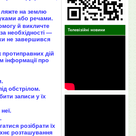
 ляжте на землю
руками або речами.
омогу й викличте
Телевізійні новини
за необхідності ―
ки не завершився
ж протиправних дій
м інформації про
.
під обстрілом.
ити записи у їх
неї.
.
гатися розібрати їх
 їхнє розташування