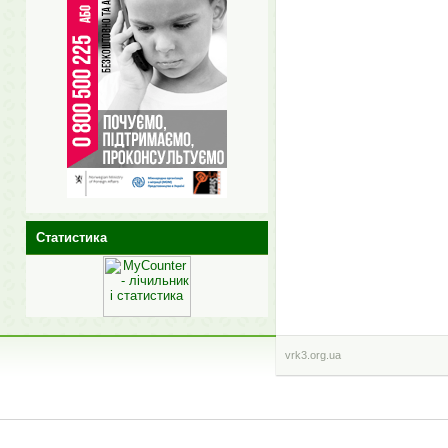
Статистика
vrk3.org.ua