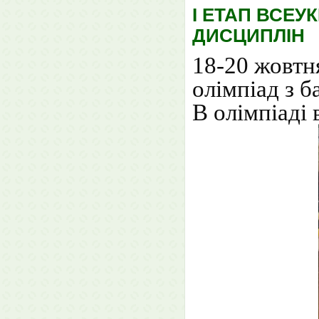
І ЕТАП ВСЕУ
ДИСЦИПЛІН
18-20 жовтн
олімпіад з б
В олімпіаді 