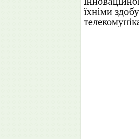
інноваційної
їхніми здоб
телекомунік