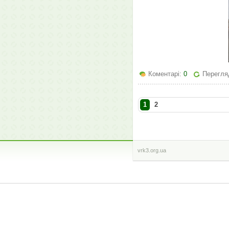
Коментарі:
0
Перегля
1
2
vrk3.org.ua