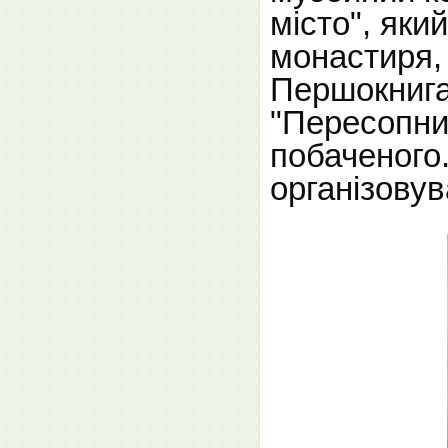
місто", яки
монастиря,
Першокнига
"Пересопни
побаченого.
організовув