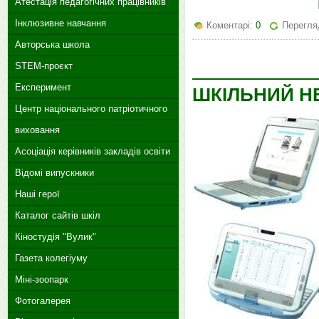
Атестація педагогічних працівників
Інклюзивне навчання
Коментарі:
0
Перегля
Авторська школа
STEM-проєкт
Експеримент
ШКІЛЬНИЙ Н
Центр національного патріотичного
виховання
Асоціація керівників закладів освіти
Відомі випускники
Наші герої
Каталог сайтів шкіл
Кіностудія "Вулик"
Газета колегіуму
Міні-зоопарк
Фотогалерея