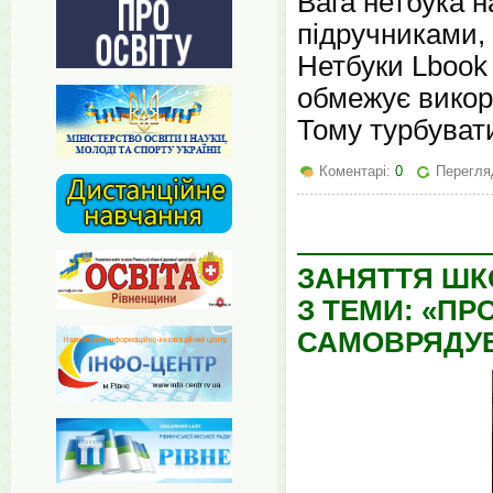
Вага нетбука н
підручниками, 
Нетбуки Lbook
обмежує викор
Тому турбуват
Коментарі:
0
Перегля
ЗАНЯТТЯ ШК
З ТЕМИ: «ПР
САМОВРЯДУ