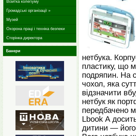
Візитка колегіуму
Громадські організації »
Музей
Охорона праці і техніка безпеки
Сторінка директора
Банери
нетбука. Корпу
пластику, що м
подряпин. На с
чохол, яка сут
відзначити вб
нетбук як пор
передбачено м
Lbook А досить
дитини — його 