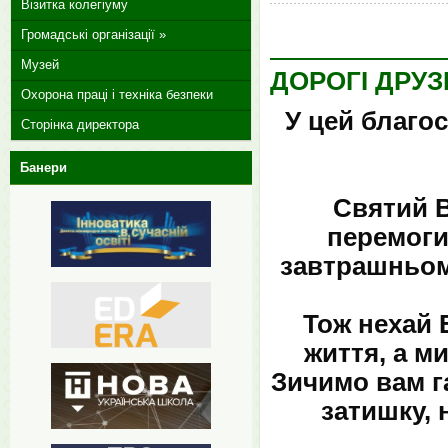
Візитка колегіуму
Громадські організації »
Музей
ДОРОГІ ДРУЗІ
Охорона праці і техніка безпеки
У цей благо
Сторінка директора
Банери
Святий В
перемоги
завтрашньому
Тож нехай 
життя, а м
Зичимо вам г
затишку, 