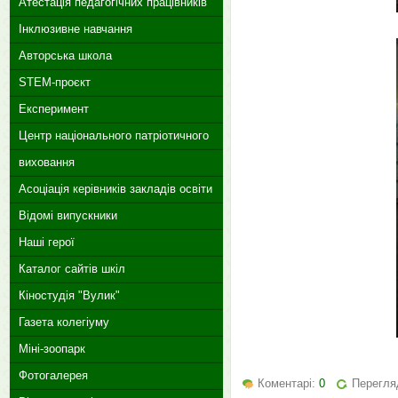
Атестація педагогічних працівників
Інклюзивне навчання
Авторська школа
STEM-проєкт
Експеримент
Центр національного патріотичного
виховання
Асоціація керівників закладів освіти
Відомі випускники
Наші герої
Каталог сайтів шкіл
Кіностудія "Вулик"
Газета колегіуму
Міні-зоопарк
Фотогалерея
Коментарі:
0
Перегля