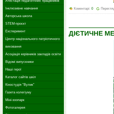
Атестація педагогічних працівників
Інклюзивне навчання
Коментарі:
0
Перегля
Авторська школа
STEM-проєкт
Експеримент
ДІЄТИЧНЕ МЕ
Центр національного патріотичного
виховання
Асоціація керівників закладів освіти
Відомі випускники
Наші герої
Каталог сайтів шкіл
Кіностудія "Вулик"
Газета колегіуму
Міні-зоопарк
Фотогалерея