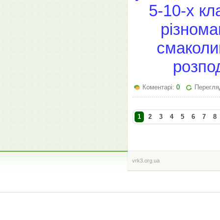
5-10-х кл
різноман
смаколик
розпод
Коментарі:
0
Перегля
1
2
3
4
5
6
7
8
vrk3.org.ua