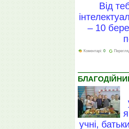
Від те
інтелектуал
– 10 бере
п
Коментарі:
0
Перегляд
БЛАГОДІЙНИ
я
учні, батьк