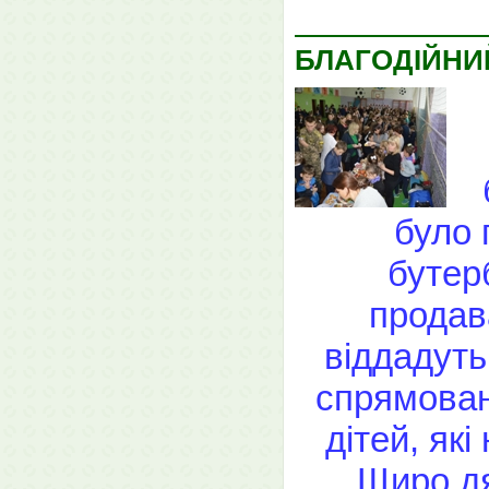
БЛАГОДІЙНИ
було 
бутер
продава
віддадуть
спрямован
дітей, як
Щиро дя