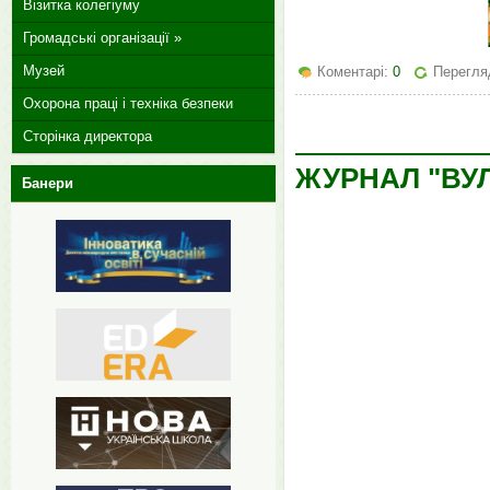
Візитка колегіуму
Громадські організації »
Музей
Коментарі:
0
Перегля
Охорона праці і техніка безпеки
Сторінка директора
ЖУРНАЛ "ВУЛ
Банери