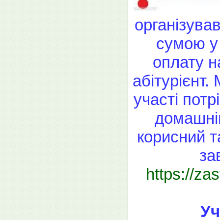
організува
сумою у
оплату н
абітурієнт.
участі потр
домашнім
корисний т
за
https://za
Уч