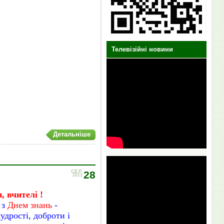
Телевізійні новини
Детальніше
СЕР
28
2013
, вчителі !
 з
Днем знань
-
дрості, доброти і