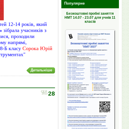
Популярне
Безкоштовні пробні заняття
НМТ 14.07 - 23.07 для учнів 11
класів
тей 12-14 років, який
»
зібрала учасників з
лися, проходили
ому напрямі,
 8-Б класу
Сорока Юрій
гра на інструментах"
Детальніше
СЕР
28
2013