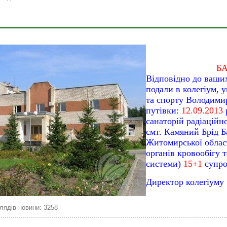
БА
Відповідно до ваших 
подали в колегіум, у
та спорту Володими
путівки:
12.09.2013
санаторій радіаційн
смт. Камяний Брід Б
Житомирської облас
органів кровообігу 
системи)
15+1
супро
Директор колегі
лядів новини: 3258