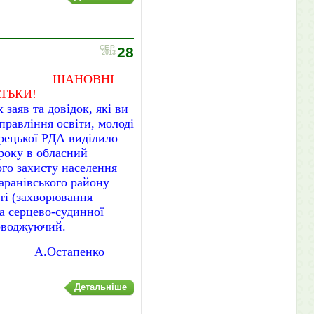
СЕР
28
2013
ШАНОВНІ
ТЬКИ!
заяв та довідок, які ви
правління освіти, молоді
рецької РДА виділило
року в обласний
ого захисту населення
аранівського району
ті (захворювання
та серцево-судинної
воджуючий.
уму А.Остапенко
Детальніше