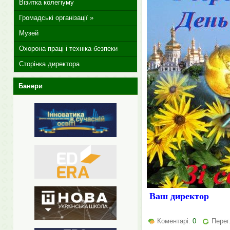
Візитка колегіуму
Громадські організації »
Музей
Охорона праці і техніка безпеки
Сторінка директора
Банери
Ваш директ
Коментарі:
0
Перег