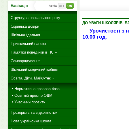
Навігація
Архів:
Структура навчального року
ДО УВАГИ ШКОЛЯРІВ, Б
Скринька довіри
Урочистості з 
Шкільна їдальня
10.00 год.
Пришкільний пансіон
З повагою
Пам'ятки поведінки в НС »
Самоврядування
Шкільний медичний кабінет
Освіта. Діти. Майбутнє »
Нормативно-правова база
Освітній простір ОДМ
Учасники проєкту
Прозорість та відкритість»
Нова українська школа