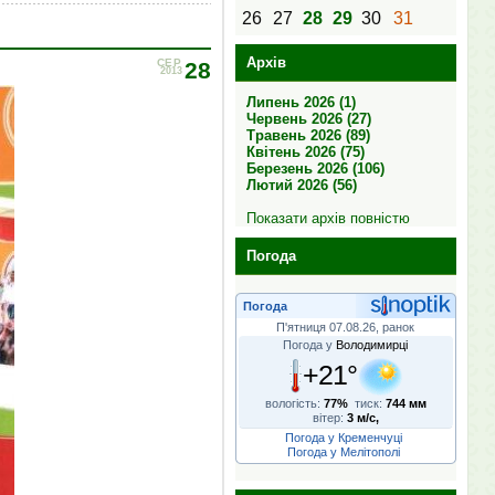
26
27
28
29
30
31
Архів
СЕР
28
2013
Липень 2026 (1)
Червень 2026 (27)
Травень 2026 (89)
Квітень 2026 (75)
Березень 2026 (106)
Лютий 2026 (56)
Показати архів повністю
Погода
Погода
П'ятниця 07.08.26, ранок
Погода у
Володимирці
+21°
вологість:
77%
тиск:
744 мм
вітер:
3 м/с,
Погода у Кременчуці
Погода у Мелітополі