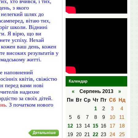
их, хто вчився, і тих,
ень, з якого
, нелегкий шлях до
самперед, вітаю тих,
оріг школи. Віднині
ги. Я вірю, що ви
нете успіху. Нехай
е кожен ваш день, кожен
те високих результатів у
 громадському житті.
де наповнений
сінніх квітів, свіжістю
Календар
ін перед вами нові
 вчителів надихне
«
Серпень 2013
»
рдістю за своїх дітей.
Пн
Вт
Ср
Чт
Пт
Сб
Нд
нь
. З початком нового
1
2
3
4
5
6
7
8
9
10
11
12
13
14
15
16
17
18
Детальніше
19
20
21
22
23
24
25