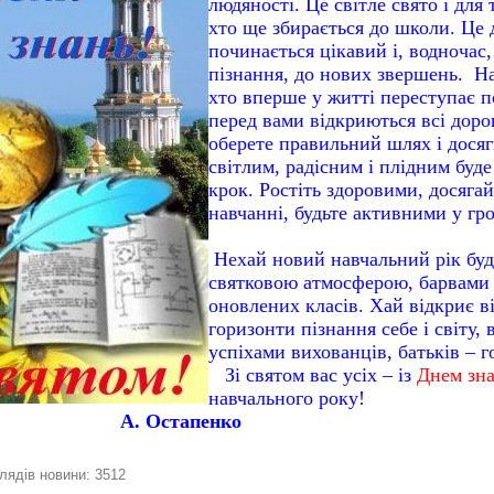
людяності. Це світле свято і для т
хто ще збирається до школи. Це д
починається цікавий і, водночас
пізнання, до нових звершень.
На
хто вперше у житті переступає п
перед вами відкриються всі доро
оберете правильний шлях і досяг
світлим, радісним і плідним буд
крок. Ростіть здоровими, досягай
навчанні, будьте активними у
Нехай новий навчальний рік бу
святковою атмосферою, барвами о
оновлених класів. Хай відкриє в
горизонти пізнання себе і світу,
успіхами вихованців, батьків – го
Зі святом вас усіх – із
Днем зна
навчального року!
ор А. Остапенко
лядів новини: 3512