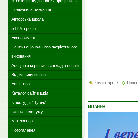
Атестація педагогічних працівників
Інклюзивне навчання
Авторська школа
STEM-проєкт
Експеримент
Центр національного патріотичного
виховання
Асоціація керівників закладів освіти
Відомі випускники
Коментарі:
0
Перег
Наші герої
Каталог сайтів шкіл
Кіностудія "Вулик"
ВІТАННЯ
Газета колегіуму
Міні-зоопарк
Фотогалерея