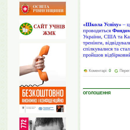
«Школа Успіху»
– ц
проводиться
Фондом
України, США та Каз
тренінги, відвідува
спілкувалися та ста
пройшов відбірков
Коментарі:
0
Перег
ОГОЛОШЕННЯ