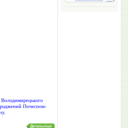
 Володимирецького
городжений Почесною
ну.
Детальніше