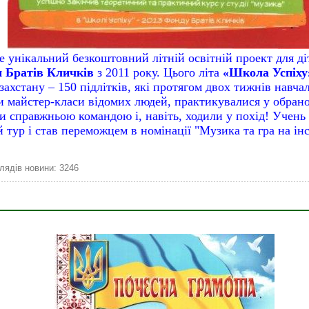
е унікальний безкоштовний літній освітній проект для ді
 Братів Кличків
з 2011 року. Цього літа
«Школа Успіху
ахстану – 150 підлітків, які протягом двох тижнів навча
ли майстер-класи відомих людей, практикувалися у обран
ли справжньою командою і, навіть, ходили у похід! Учень
ий тур і став переможцем в номінації "Музика та 
лядів новини: 3246