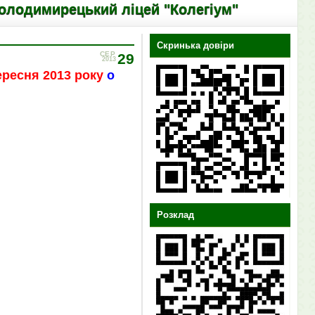
ький ліцей "Колегіум"
Скринька довіри
СЕР
29
2013
сня 2013 року
о
Розклад