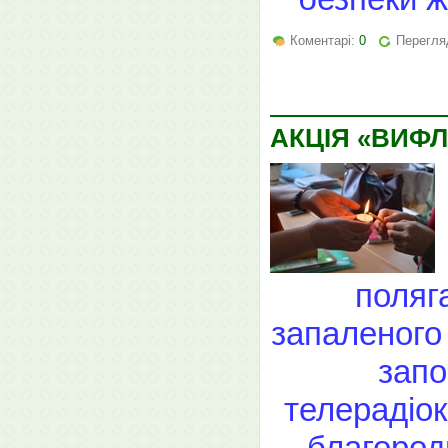
Коментарі:
0
Перегляд
АКЦІЯ «ВИФ
поляг
запаленого 
запо
телерадіок
благород