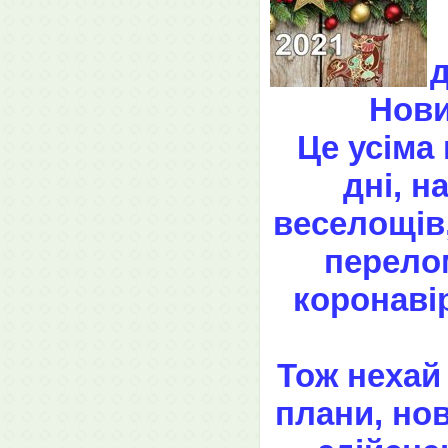
д
Нови
Це усіма
дні, н
веселощів, 
перелом
коронавір
Тож нехай
плани, нов