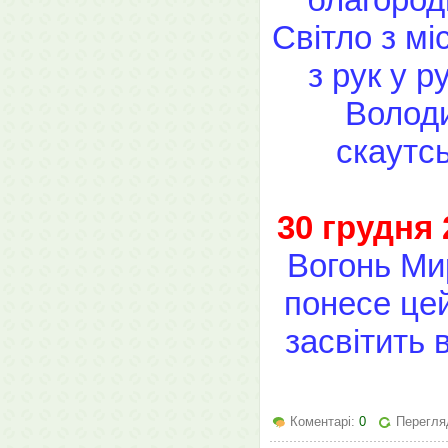
Світло з мі
з рук у 
Володи
скаутсь
30 грудня 
Вогонь Ми
понесе цей
засвітить 
Коментарі:
0
Перегляд