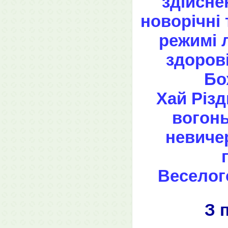
здійсне
новорічні 
режимі л
здорові
Бо
Хай Різд
вогонь
невичер
Веселог
З 