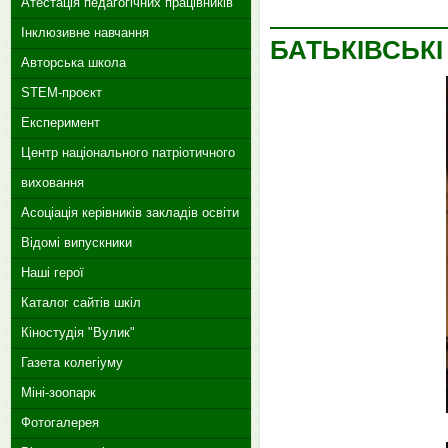
Атестація педагогічних працівників
Інклюзивне навчання
БАТЬКІВСЬКІ
Авторська школа
STEM-проєкт
Експеримент
Центр національного патріотичного
виховання
Асоціація керівників закладів освіти
Відомі випускники
Наші герої
Каталог сайтів шкіл
Кіностудія "Вулик"
Газета колегіуму
Міні-зоопарк
Фотогалерея