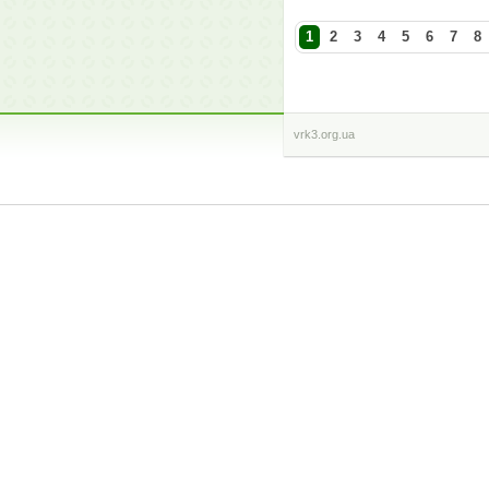
1
2
3
4
5
6
7
8
vrk3.org.ua