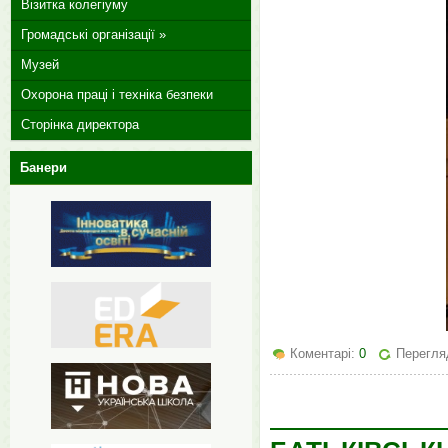
Візитка колегіуму
Громадські організації »
Музей
Охорона праці і техніка безпеки
Сторінка директора
Банери
Коментарі:
0
Перегля