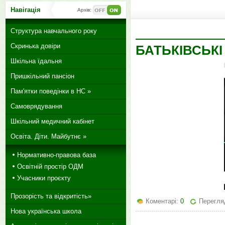
Навігація
Архів:
Структура навчального року
Скринька довіри
БАТЬКІВСЬКІ
Шкільна їдальня
Пришкільний пансіон
Пам'ятки поведінки в НС »
Самоврядування
Шкільний медичний кабінет
Освіта. Діти. Майбутнє »
Нормативно-правова база
Освітній простір ОДМ
Учасники проєкту
Прозорість та відкритість»
Коментарі:
0
Перегляд
Нова українська школа