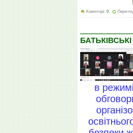
Коментарі:
0
Перегля
БАТЬКІВСЬКІ
в режимі
обговор
організо
освітнього
безпеки ж