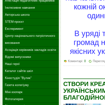
Атестація педагогічних працівників
кожній о
Інклюзивне навчання
один
Авторська школа
STEM-проєкт
Експеримент
В уряді 
Центр національного патріотичного
громад н
виховання
якісних у
Асоціація керівників закладів освіти
Відомі випускники
Коментарі:
0
Перегляд
Наші герої
Каталог сайтів шкіл
Кіностудія "Вулик"
СТВОРИ КРЕА
Газета колегіуму
УКРАЇНСЬКИ
Міні-зоопарк
БЛАГОДІЙНО
Фотогалерея