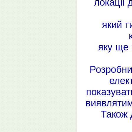
локації 
який т
яку ще 
Розробник
елек
показуват
виявлятим
Також 