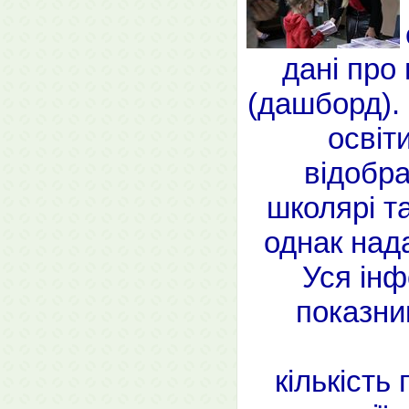
дані про
(дашборд). 
освіт
відобра
школярі т
однак над
Уся інф
показни
кількість