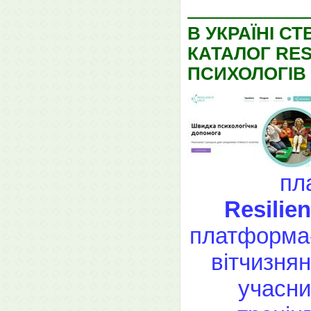
В УКРАЇНІ С
КАТАЛОГ RES
ПСИХОЛОГІВ
пл
Resilie
платформа-к
вітчизнян
учасни