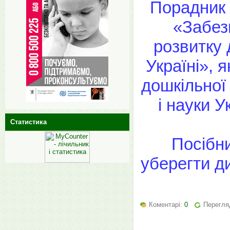
Порадник 
«Забез
розвитку 
Україні», 
дошкільної 
і науки У
Статистика
Посібни
уберегти д
Коментарі:
0
Перегляд