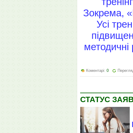
тренін
Зокрема, «
Усі тре
підвищенн
методичні 
Коментарі:
0
Перегляд
СТАТУС ЗАЯВ