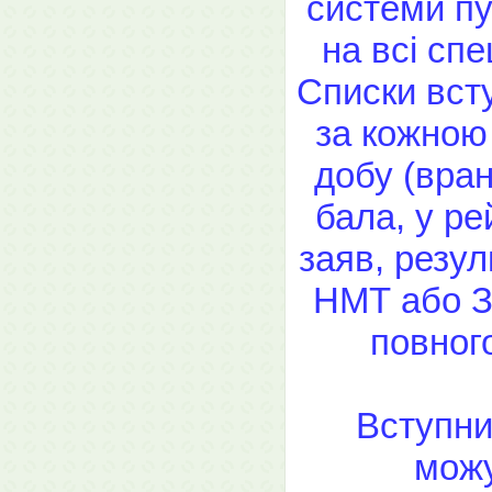
системи пу
на всі спе
Списки вст
за кожною
добу (вран
бала, у ре
заяв, резул
НМТ або З
повног
Вступни
можу