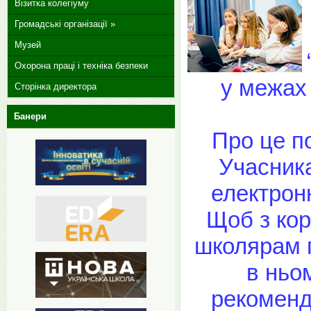
Візитка колегіуму
Громадські організації »
Музей
Охорона праці і техніка безпеки
у межах 
Сторінка директора
Банери
Про це по
Учасника
електрон
Щоб з кор
школярам п
в ньо
рекоменд