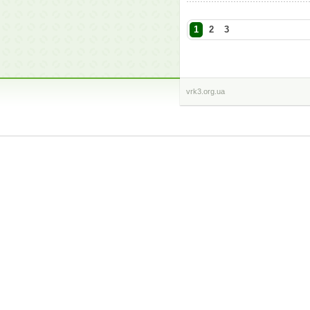
1
2
3
vrk3.org.ua