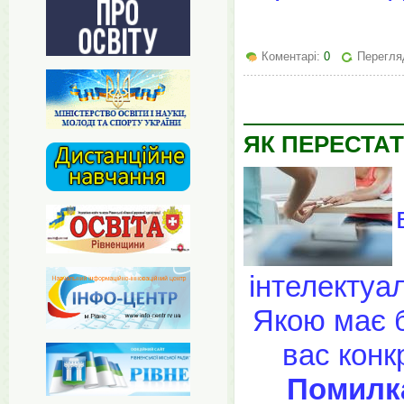
Коментарі:
0
Перегля
ЯК ПЕРЕСТАТ
інтелектуа
Якою має б
вас конк
Помилка