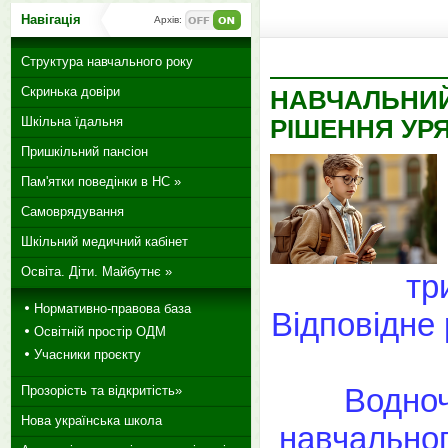
Навігація
Архів:
Структура навчального року
Скринька довіри
НАВЧАЛЬНИЙ 
Шкільна їдальня
РІШЕННЯ УР
Пришкільний пансіон
Пам'ятки поведінки в НС »
Самоврядування
Шкільний медичний кабінет
Освіта. Діти. Майбутнє »
тр
Нормативно-правова база
Відповідне 
Освітній простір ОДМ
Учасники проєкту
Водноч
Прозорість та відкритість»
Нова українська школа
навчальног