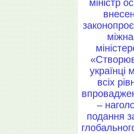
міністр о
внесен
законопроє
міжна
міністер
«Створюв
українці 
всіх рів
впроваджен
– наголо
подання з
глобального