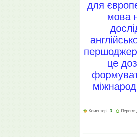
для європе
мова н
дослі
англійськ
першоджерел
це доз
формуват
міжнародн
Коментарі:
0
Перегляд