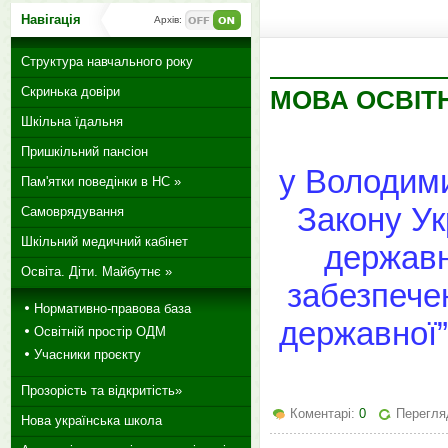
Навігація
Архів:
Структура навчального року
Скринька довіри
МОВА ОСВІТ
Шкільна їдальня
Пришкільний пансіон
у Володими
Пам'ятки поведінки в НС »
Закону Ук
Самоврядування
Шкільний медичний кабінет
державн
Освіта. Діти. Майбутнє »
забезпече
Нормативно-правова база
державної”
Освітній простір ОДМ
Учасники проєкту
Прозорість та відкритість»
Коментарі:
0
Перегляд
Нова українська школа