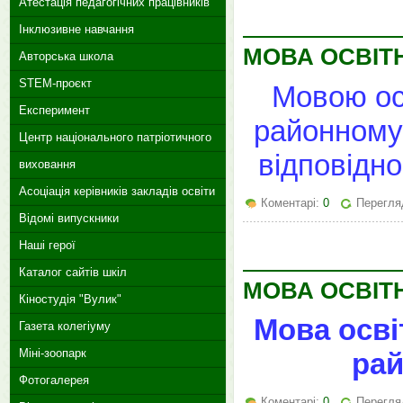
Атестація педагогічних працівників
Інклюзивне навчання
МОВА ОСВІТ
Авторська школа
STEM-проєкт
Мовою ос
Експеримент
районному 
Центр національного патріотичного
відповідно
виховання
Асоціація керівників закладів освіти
Коментарі:
0
Перегляд
Відомі випускники
Наші герої
Каталог сайтів шкіл
МОВА ОСВІТ
Кіностудія "Вулик"
Мова осв
Газета колегіуму
Міні-зоопарк
рай
Фотогалерея
Коментарі:
0
Перегля