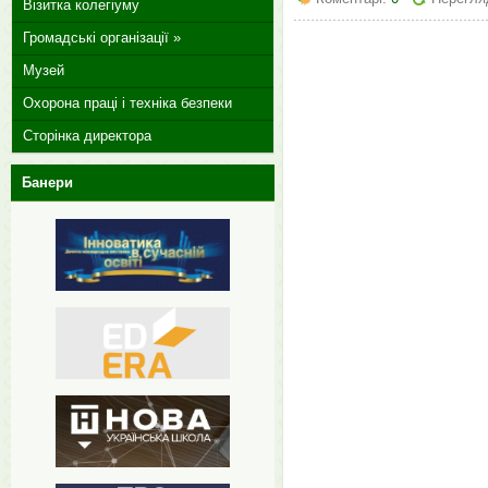
Візитка колегіуму
Громадські організації »
Музей
Охорона праці і техніка безпеки
Сторінка директора
Банери