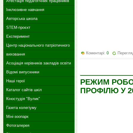
Атестація педагогічних працівників
Інклюзивне навчання
Авторська школа
STEM-проєкт
Експеримент
Центр національного патріотичного
Коментарі:
0
Перегляд
виховання
Асоціація керівників закладів освіти
Відомі випускники
РЕЖИМ РОБО
Наші герої
ПРОФІЛЮ У 2
Каталог сайтів шкіл
Кіностудія "Вулик"
Газета колегіуму
Міні-зоопарк
Фотогалерея