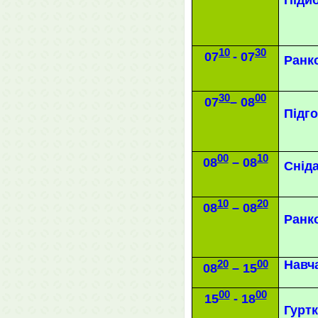
Підй
10
30
07
-
0
7
Ранк
30
00
07
– 08
Підг
00
10
08
– 08
Снід
10
20
08
– 08
Ранк
20
00
Навч
08
– 15
00
00
15
-
1
8
Гуртк