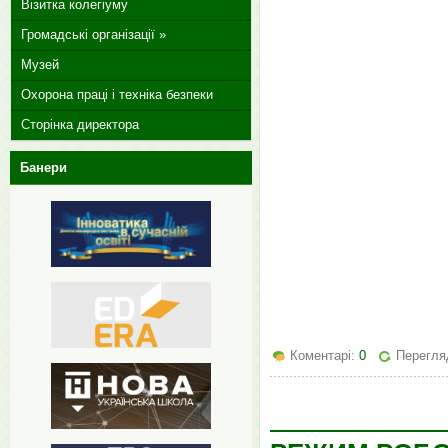
Візитка колегіуму
Громадські організації »
Музей
Охорона праці і техніка безпеки
Сторінка директора
Банери
Коментарі:
0
Перегляд