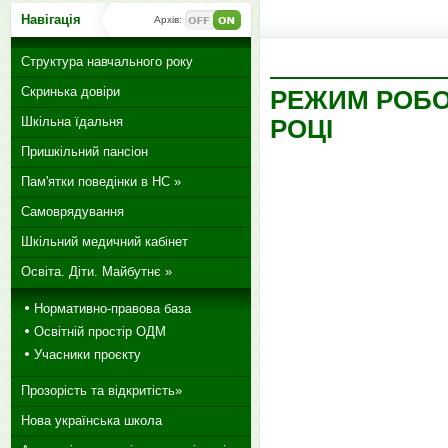
Навігація
Архів:
Структура навчального року
Скринька довіри
РЕЖИМ РОБОТ
Шкільна їдальня
РОЦІ
Пришкільний пансіон
Пам'ятки поведінки в НС »
Самоврядування
Шкільний медичний кабінет
Освіта. Діти. Майбутнє »
Нормативно-правова база
Освітній простір ОДМ
Учасники проєкту
Прозорість та відкритість»
Нова українська школа