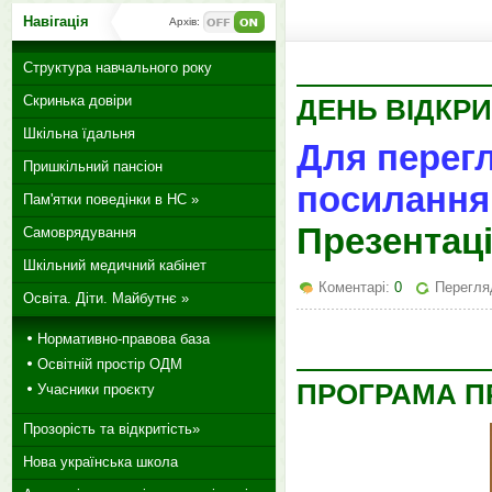
Навігація
Архів:
Структура навчального року
Скринька довіри
ДЕНЬ ВІДКРИ
Шкільна їдальня
Для перегл
Пришкільний пансіон
посилання
Пам'ятки поведінки в НС »
Презентац
Самоврядування
Шкільний медичний кабінет
Коментарі:
0
Перегля
Освіта. Діти. Майбутнє »
Нормативно-правова база
Освітній простір ОДМ
ПРОГРАМА П
Учасники проєкту
Прозорість та відкритість»
Нова українська школа