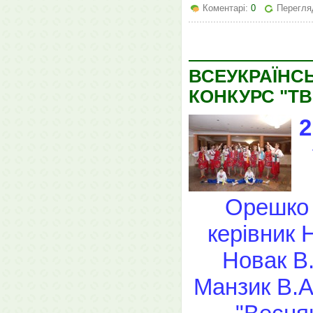
Коментарі:
0
Перегля
ВСЕУКРАЇНС
КОНКУРС "ТВ
2
Орешко 
керівник Н
Новак В.
Манзик В.А