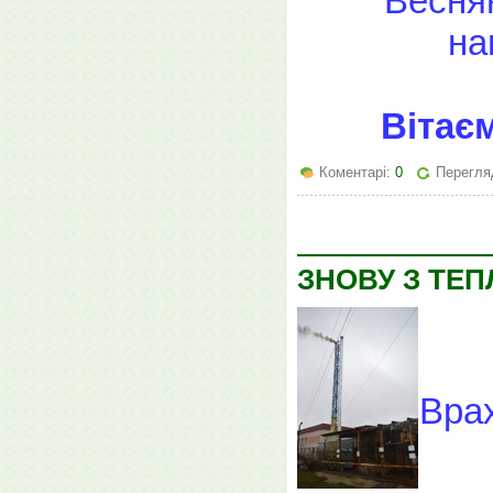
"Веснян
на
Вітає
Коментарі:
0
Перегля
ЗНОВУ З ТЕ
Врах