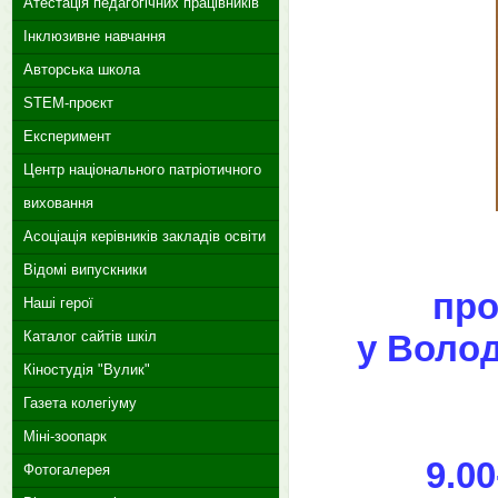
Атестація педагогічних працівників
Інклюзивне навчання
Авторська школа
STEM-проєкт
Експеримент
Центр національного патріотичного
виховання
Асоціація керівників закладів освіти
Відомі випускники
про
Наші герої
у Воло
Каталог сайтів шкіл
Кіностудія "Вулик"
Газета колегіуму
Міні-зоопарк
9.0
Фотогалерея