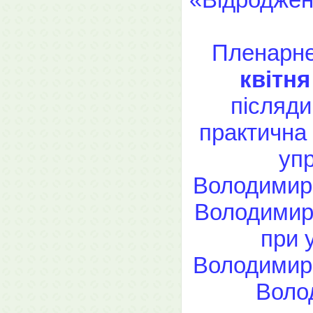
Пленарне
квітн
післяди
практична
упр
Володимире
Володимире
при 
Володимире
Воло