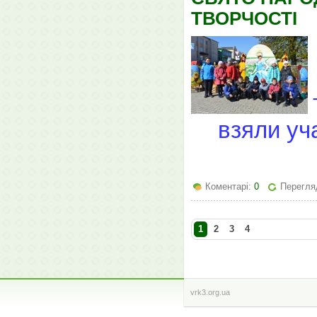
ТВОРЧОСТІ
взяли уч
Коментарі:
0
Перегля
1
2
3
4
vrk3.org.ua