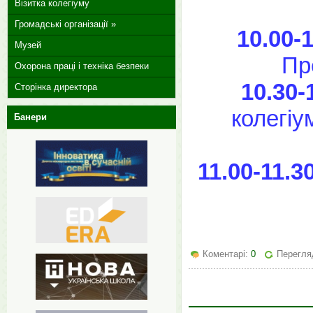
Візитка колегіуму
Громадські організації »
10.00-
Музей
Пр
Охорона праці і техніка безпеки
10.30-
Сторінка директора
колегіу
Банери
11.00-11.3
Коментарі:
0
Перегляд