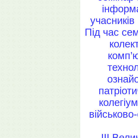
інформа
учасників
Під час се
колек
комп’
технол
ознайо
патріоти
колегіум
військово
ІІІ Вел