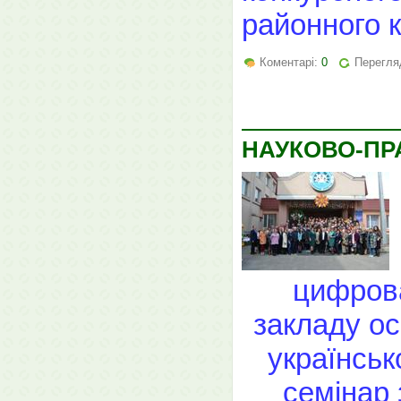
районного к
Коментарі:
0
Перегля
НАУКОВО-ПР
цифрова
закладу ос
українськ
семінар 