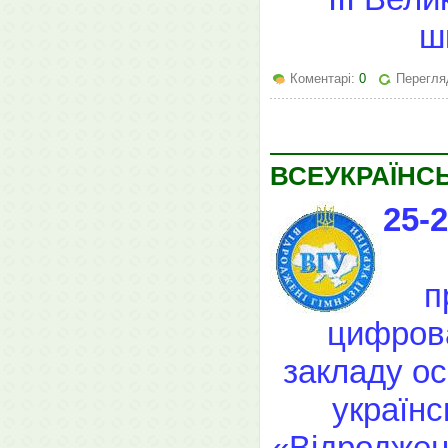
ш
Коментарі:
0
Перегля
ВСЕУКРАЇНС
25-2
п
цифрова
закладу ос
українс
«Відроджені