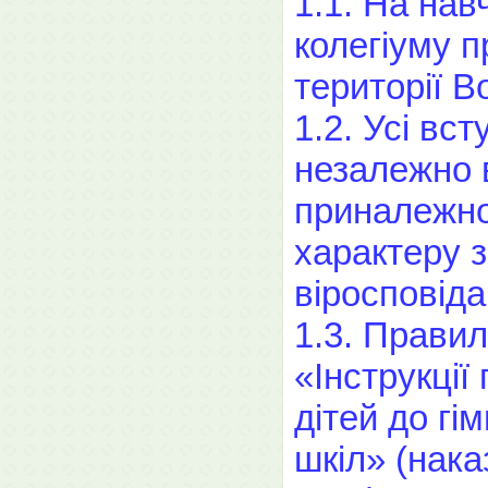
1.1. На на
колегіуму п
території 
1.2. Усі вс
незалежно в
приналежнос
характеру з
віросповіда
1.3. Правил
«Інструкції
дітей до гім
шкіл» (нак