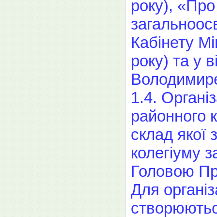
року), «Пр
загальноос
Кабінету Мі
року) та у 
Володимире
1.4. Орган
районного к
склад якої
колегіуму з
Головою При
Для органі
створюються