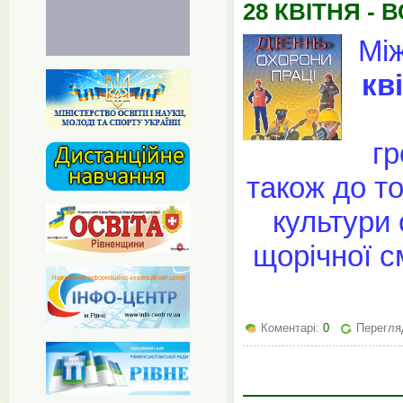
28 КВІТНЯ -
Між
кв
гр
також до т
культури
щорічної с
Коментарі:
0
Перегля