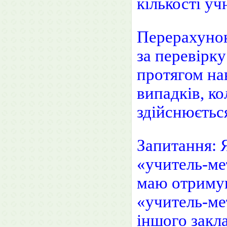
кількості учн
Перерахунок
за перевірку
протягом на
випадків, ко
здійснюється
Запитання: 
«учитель-мет
маю отримув
«учитель-ме
іншого закл