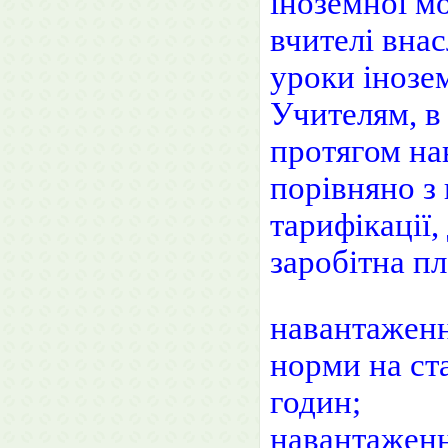
іноземної мо
вчителі внас
уроки інозе
Учителям, в
протягом на
порівняно з
тарифікації,
заробітна пл
навантаженн
норми на ста
годин;
навантаженн