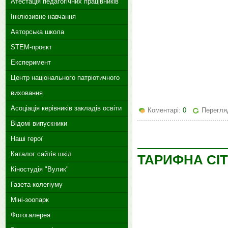
Атестація педагогічних працівників
Інклюзивне навчання
Авторська школа
STEM-проєкт
Експеримент
Центр національного патріотичного
виховання
Асоціація керівників закладів освіти
Коментарі:
0
Перегляд
Відомі випускники
Наші герої
Каталог сайтів шкіл
ТАРИФНА СІ
Кіностудія "Вулик"
Газета колегіуму
Міні-зоопарк
Фотогалерея