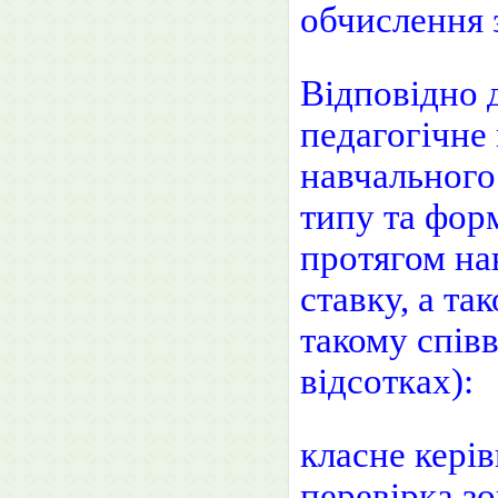
обчислення з
Відповідно 
педагогічне
навчального
типу та фор
протягом на
ставку, а та
такому спів
відсотках):
класне керів
перевірка зо