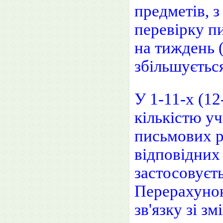
предметів, з
перевірку п
на тиждень (
збільшуєтьс
У 1-11-х (12
кількістю уч
письмових ро
відповідних
застосовуєть
Перерахунок
зв'язку зі з