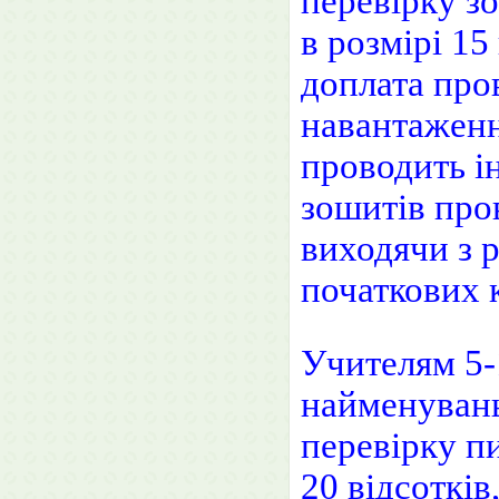
перевірку з
в розмірі 15
доплата про
навантаженн
проводить і
зошитів пров
виходячи з р
початкових к
Учителям 5-1
найменувань
перевірку пи
20 відсотків