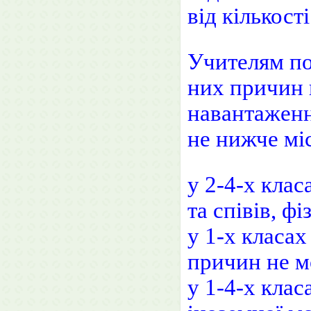
від кількост
Учителям по
них причин 
навантаження
не нижче мі
у 2-4-х кла
та співів, ф
у 1-х класах
причин не м
у 1-4-х кла