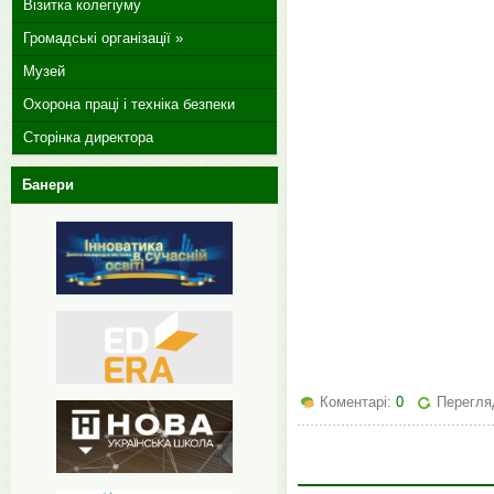
Візитка колегіуму
Громадські організації »
Музей
Охорона праці і техніка безпеки
Сторінка директора
Банери
Коментарі:
0
Перегляд