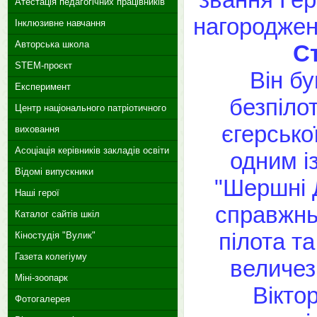
Атестація педагогічних працівників
нагороджен
Інклюзивне навчання
Авторська школа
С
STEM-проєкт
Він б
Експеримент
безпіло
Центр національного патріотичного
єгерсько
виховання
Асоціація керівників закладів освіти
одним і
Відомі випускники
"Шершні 
Наші герої
справжньо
Каталог сайтів шкіл
пілота т
Кіностудія "Вулик"
Газета колегіуму
величезн
Міні-зоопарк
Вікто
Фотогалерея