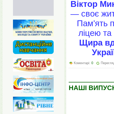
Віктор Ми
— своє жит
Пам'ять п
ліцею та 
Щира вдя
Украї
Коментарі:
0
Перегляд
НАШІ ВИПУС