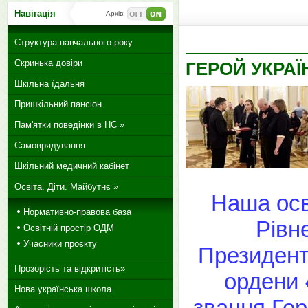
Навігація
Архів:
Структура навчального року
Скринька довіри
ГЕРОЙ УКРА
Шкільна їдальня
Пришкільний пансіон
Пам'ятки поведінки в НС »
Самоврядування
Шкільний медичний кабінет
Освіта. Діти. Майбутнє »
Наша осв
Нормативно-правова база
Рівн
Освітній простір ОДМ
Учасники проєкту
Президент
Прозорість та відкритість»
ордени
Нова українська школа
звання Гер