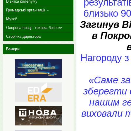
результаті
Візитка колегіуму
Громадські організації »
близько 9
Музей
Загинув В
Охорона праці і техніка безпеки
в Покро
Сторінка директора
Банери
Нагороду з
«Саме за
зберегти 
нашим ге
виховали т