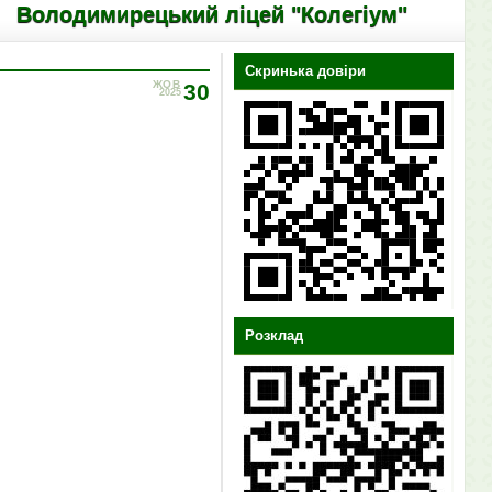
димирецький ліцей "Колегіум"
Скринька довіри
ЖОВ
30
2025
Розклад