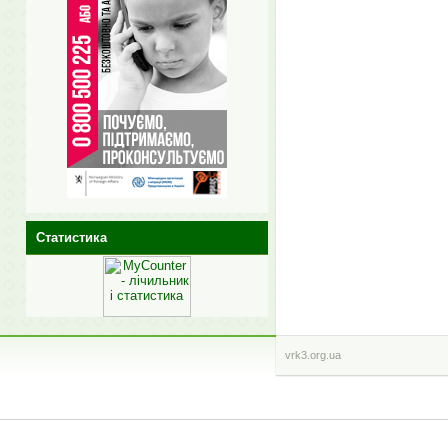
Статистика
vrk3.org.ua