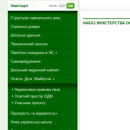
Навігація
Архів:
Структура навчального року
НАКАЗ МІНІСТЕРСТВА ОС
Скринька довіри
Шкільна їдальня
Пришкільний пансіон
Пам'ятки поведінки в НС »
Самоврядування
Шкільний медичний кабінет
Освіта. Діти. Майбутнє »
Нормативно-правова база
Освітній простір ОДМ
Учасники проєкту
Прозорість та відкритість»
Нова українська школа