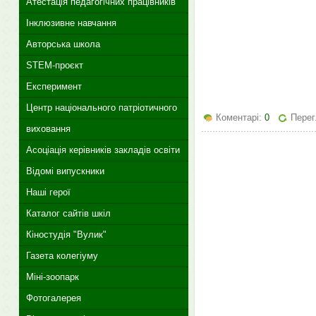
Атестація педагогічних працівників
Інклюзивне навчання
Авторська школа
STEM-проєкт
Експеримент
Центр національного патріотичного
Коментарі:
0
Перег
виховання
Асоціація керівників закладів освіти
Відомі випускники
Наші герої
Каталог сайтів шкіл
Кіностудія "Вулик"
Газета колегіуму
Міні-зоопарк
Фотогалерея