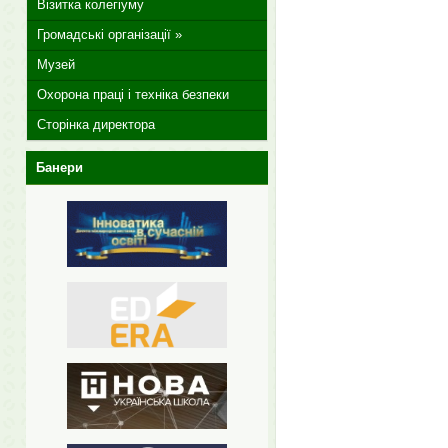
Візитка колегіуму
Громадські організації »
Музей
Охорона праці і техніка безпеки
Сторінка директора
Банери