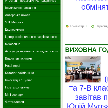
Атестація педагогічних працівників
обміня
Інклюзивне навчання
Авторська школа
STEM-проєкт
Коментарі:
0
Перегляд
Експеримент
Центр національного патріотичного
виховання
ВИХОВНА ГО
Асоціація керівників закладів освіти
Відомі випускники
Наші герої
Каталог сайтів шкіл
Кіностудія "Вулик"
та 7-В кла
Газета колегіуму
завітав 
Міні-зоопарк
Фотогалерея
Юрій Мурза