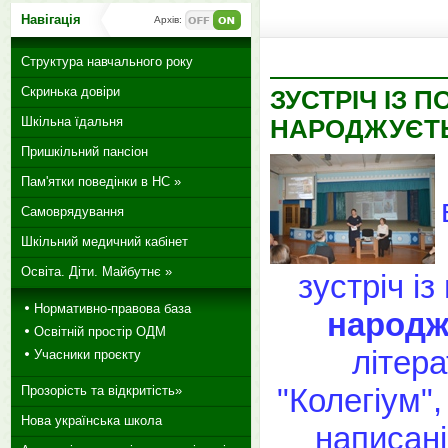
Навігація
Архів:
Структура навчального року
Скринька довіри
ЗУСТРІЧ ІЗ 
Шкільна їдальня
НАРОДЖУЄТЬ
Пришкільний пансіон
Пам'ятки поведінки в НС »
Самоврядування
Шкільний медичний кабінет
Освіта. Діти. Майбутнє »
зустріч і
Нормативно-правова база
народж
Освітній простір ОДМ
літера
Учасники проєкту
"Колегіум",
Прозорість та відкритість»
Нова українська школа
написані