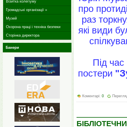
Візитка колегіуму
про протиді
Громадські організації »
раз торкну
Музей
Охорона праці і техніка безпеки
які види бу
Сторінка директора
спілкува
Банери
Під час
постери
"З
Коментарі:
0
Перегляд
БІБЛІОТЕЧНИ