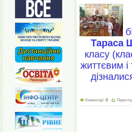
б
Тараса 
класу (кла
життєвим і
дізналися
Коментарі:
0
Перегляд