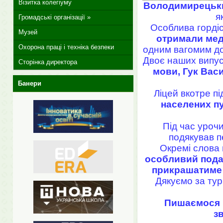
Візитка колегіуму
Володимирецький
я
Громадські організації »
Особлива горді
Музей
отримали меда
Охорона праці і техніка безпеки
одним вагомим до
Двоє наших випус
Сторінка директора
мови, Гук Вас
Банери
Ліцей вкотре пі
населених п
Під час уроч
подякував п
Окремі слова 
особливий пода
прикрашатиме 
Дякуємо за тур
Пишаємося н
з