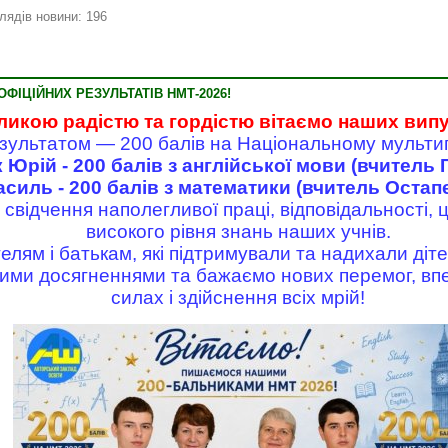
лядів новини: 196
ФІЦІЙНИХ РЕЗУЛЬТАТІВ НМТ-2026!
ликою радістю та гордістю вітаємо наших вип
зультатом — 200 балів на Національному мульти
 Юрій - 200 балів з англійської мови (вчитель Г
асиль - 200 балів з математики (вчитель Остапен
свідчення наполегливої праці, відповідальності, 
високого рівня знань наших учнів.
лям і батькам, які підтримували та надихали діте
ми досягненнями та бажаємо нових перемог, впе
силах і здійснення всіх мрій!