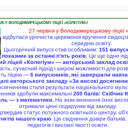
26 У ВОЛОДИМИРЕЦЬКОМУ ЛІЦЕЇ «КОЛЕГІУМ»!
27 червня у Володимирецькому ліцеї 
відбулася урочиста церемонія вручення свідоцт
середню освіту.
Цьогорічний випуск став особливим:
151 випус
показник за останні п’ять років
. Це ще одне пі
 ліцей «Колегіум» — авторський заклад осві
кість, сучасний підхід і широкі можливості для розв
сть ліцею —
6 випускників, які завершили навча
лі авторського закладу «За високі досягненн
сягненням стали результати національного муль
кників здобули максимальні
200 балів: Скібчик 
иль — з математики.
На знак визнання їхніх висо
отримали цінні подарунки від закладу.
дтвердив статус потужного освітнього центру, об’
унктів нашого краю
. Це свідчення довіри батьків
педагогів і високої якості освіти.