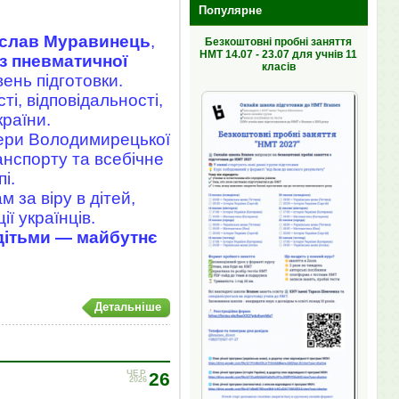
Популярне
слав Муравинець
,
Безкоштовні пробні заняття
НМТ 14.07 - 23.07 для учнів 11
з пневматичної
класів
ень підготовки.
і, відповідальності,
країни.
фери Володимирецької
анспорту та всебічне
і.
 за віру в дітей,
ї українців.
дітьми — майбутнє
Детальніше
ЧЕР
26
2026