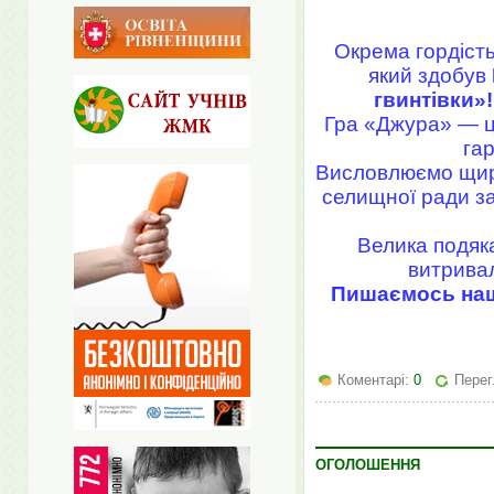
Окрема гордіст
який здобув
гвинтівки»!
Гра «Джура» — це
гар
Висловлюємо щиру
селищної ради за
Велика подяка
витривал
Пишаємось наши
Коментарі:
0
Перег
ОГОЛОШЕННЯ