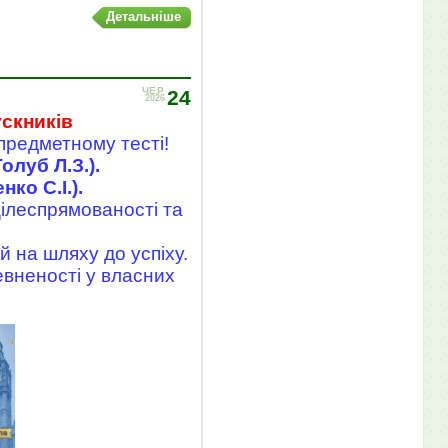
Детальніше
ЧЕР
24
2026
ускників
предметному тесті!
олуб Л.З.).
ко С.І.).
цілеспрямованості та
й на шляху до успіху.
вненості у власних