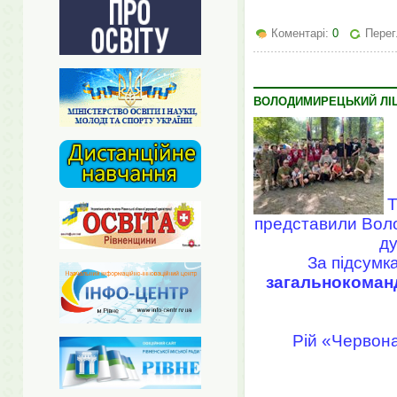
Коментарі:
0
Перег
ВОЛОДИМИРЕЦЬКИЙ ЛІЦЕ
Т
представили Воло
ду
За підсумк
загальнокоман
Рій «Червона