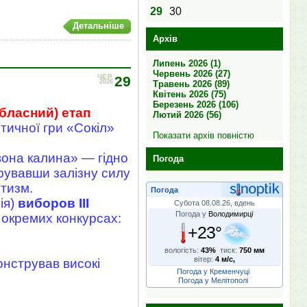
29
30
Детальніше
Архів
Липень 2026 (1)
Червень 2026 (27)
ЧЕР
29
2026
Травень 2026 (89)
Квітень 2026 (75)
Березень 2026 (106)
обласний) етап
Лютий 2026 (56)
тичної гри «Сокіл»
Показати архів повністю
вона калина» — гідно
Погода
увавши залізну силу
отизм.
Погода
ія)
виборов ІІІ
Субота 08.08.26, вдень
Погода у
Володимирці
 окремих конкурсах:
+23°
вологість:
43%
тиск:
750 мм
вітер:
4 м/с,
онстрував високі
Погода у Кременчуці
Погода у Мелітополі