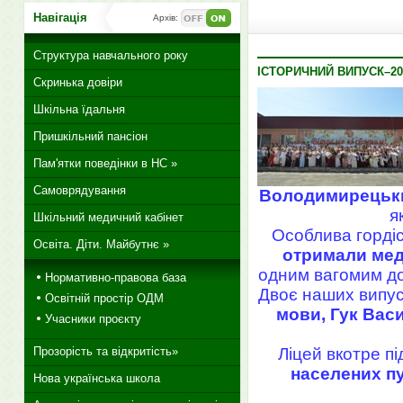
Навігація
Архів:
Структура навчального року
ІСТОРИЧНИЙ ВИПУСК–20
Скринька довіри
Шкільна їдальня
Пришкільний пансіон
Пам'ятки поведінки в НС »
Самоврядування
Володимирецький
я
Шкільний медичний кабінет
Особлива горді
Освіта. Діти. Майбутнє »
отримали меда
одним вагомим до
Нормативно-правова база
Двоє наших випус
Освітній простір ОДМ
мови, Гук Вас
Учасники проєкту
Прозорість та відкритість»
Ліцей вкотре пі
населених п
Нова українська школа