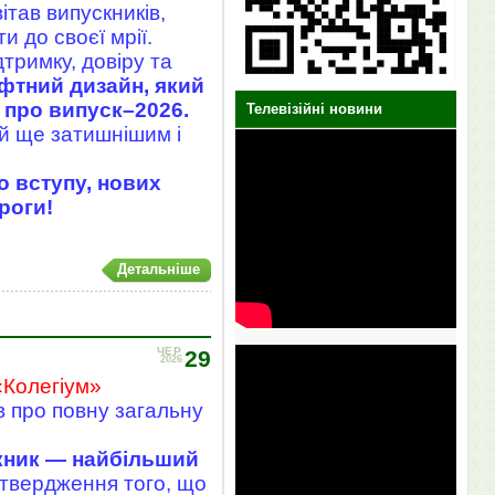
тав випускників,
 до своєї мрії.
тримку, довіру та
фтний дизайн, який
 про випуск–2026.
Телевізійні новини
ей ще затишнішим і
 вступу, нових
роги!
Детальніше
ЧЕР
29
2026
«Колегіум»
в про повну загальну
кник — найбільший
дтвердження того, що