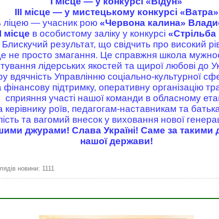
І місце — у конкурсі «Відун»
ІІІ місце — у мистецькому конкурсі «Ватра»
ь ліцею — учасник рою
«Червона калина» Влади
І місце
в особистому заліку у конкурсі
«Стрільба 
Блискучий результат, що свідчить про високий рів
 не просто змагання. Це справжня школа мужност
тування лідерських якостей та щирої любові до У
 вдячність Управлінню соціально-культурної с
 фінансову підтримку, оперативну організацію тр
сприяння участі нашої команди в обласному етап
 керівнику роїв, педагогам-наставникам та батькам
ість та вагомий внесок у виховання нової генераці
ми джурами! Слава Україні! Саме за такими 
нашої держави!
лядів новини: 1111