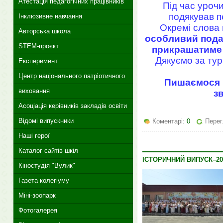
Атестація педагогічних працівників
Під час уроч
подякував п
Інклюзивне навчання
Окремі слова 
Авторська школа
особливий пода
STEM-проєкт
прикрашатиме 
Дякуємо за тур
Експеримент
Центр національного патріотичного
Пишаємося н
виховання
з
Асоціація керівників закладів освіти
Відомі випускники
Коментарі:
0
Перег
Наші герої
Каталог сайтів шкіл
ІСТОРИЧНИЙ ВИПУСК–20
Кіностудія "Вулик"
Газета колегіуму
Міні-зоопарк
Фотогалерея