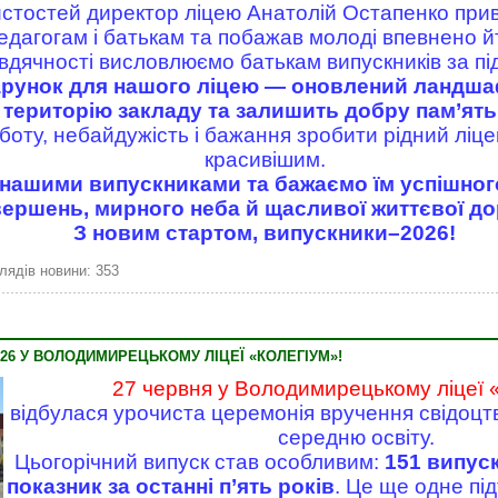
истостей директор ліцею Анатолій Остапенко приві
едагогам і батькам та побажав молоді впевнено йти
вдячності висловлюємо батькам випускників за під
рунок для нашого ліцею — оновлений ландша
територію закладу та залишить добру пам’ять
боту, небайдужість і бажання зробити рідний ліц
красивішим.
ашими випускниками та бажаємо їм успішного
вершень, мирного неба й щасливої життєвої до
З новим стартом, випускники–2026!
лядів новини: 353
26 У ВОЛОДИМИРЕЦЬКОМУ ЛІЦЕЇ «КОЛЕГІУМ»!
27 червня у Володимирецькому ліцеї 
відбулася урочиста церемонія вручення свідоцт
середню освіту.
Цьогорічний випуск став особливим:
151 випус
показник за останні п’ять років
. Це ще одне пі