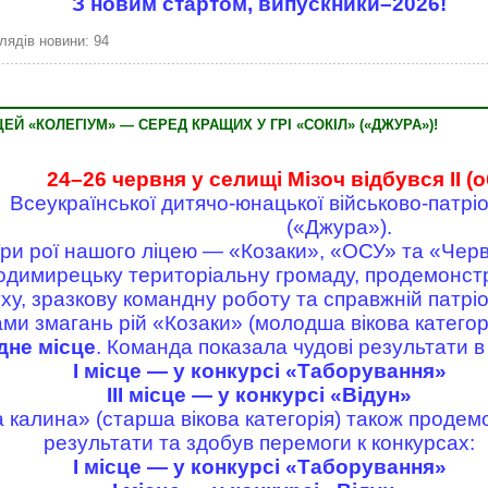
З новим стартом, випускники–2026!
лядів новини: 94
Й «КОЛЕГІУМ» — СЕРЕД КРАЩИХ У ГРІ «СОКІЛ» («ДЖУРА»)!
24–26 червня у селищі Мізоч відбувся ІІ (
Всеукраїнської дитячо-юнацької військово-патріо
(«Джура»).
ри рої нашого ліцею — «Козаки», «ОСУ» та «Чер
димирецьку територіальну громаду, продемонстр
ху, зразкову командну роботу та справжній патрі
ами змагань рій «Козаки» (молодша вікова категор
дне місце
. Команда показала чудові результати в
І місце — у конкурсі «Таборування»
ІІІ місце — у конкурсі «Відун»
 калина» (старша вікова категорія) також продем
результати та здобув перемоги к конкурсах:
І місце — у конкурсі «Таборування»