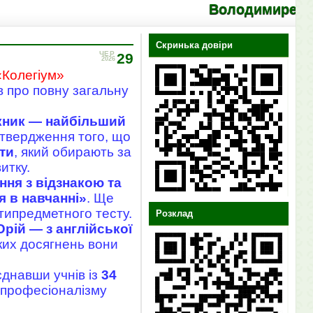
Володимирецький ліце
Скринька довіри
ЧЕР
29
2026
«Колегіум»
в про повну загальну
кник — найбільший
дтвердження того, що
ти
, який обирають за
итку.
ння з відзнакою та
я в навчанні»
. Ще
типредметного тесту.
Розклад
Юрій — з англійської
ких досягнень вони
єднавши учнів із
34
, професіоналізму