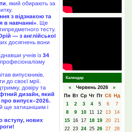
ти
, який обирають за
итку.
ння з відзнакою та
я в навчанні»
. Ще
типредметного тесту.
Юрій — з англійської
ких досягнень вони
єднавши учнів із
34
, професіоналізму
тав випускників,
Календар
 до своєї мрії.
тримку, довіру та
«
Червень 2026
»
фтний дизайн, який
Пн
Вт
Ср
Чт
Пт
Сб
Нд
 про випуск–2026.
1
2
3
4
5
6
7
ей ще затишнішим і
8
9
10
11
12
13
14
 вступу, нових
15
16
17
18
19
20
21
роги!
22
23
24
25
26
27
28