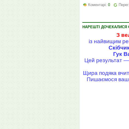
Коментарі:
0
Перег
НАРЕШТІ ДОЧЕКАЛИСЯ О
З ве
із найвищим ре
Скібчик
Гук В
Цей результат — 
Щира подяка вчите
Пишаємося ваши