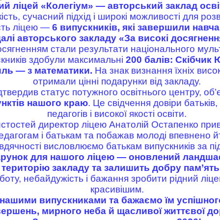
 ліцей «Колегіум» — авторський заклад осві
кість, сучасний підхід і широкі можливості для розв
сть ліцею —
6 випускників, які завершили навча
лі авторського закладу «За високі досягненн
сягненням стали результати національного муль
кників здобули максимальні
200 балів: Скібчик 
иль — з математики.
На знак визнання їхніх висо
отримали цінні подарунки від закладу.
дтвердив статус потужного освітнього центру, об’
унктів нашого краю
. Це свідчення довіри батьків
педагогів і високої якості освіти.
истостей директор ліцею Анатолій Остапенко приві
едагогам і батькам та побажав молоді впевнено йти
вдячності висловлюємо батькам випускників за під
рунок для нашого ліцею — оновлений ландша
територію закладу та залишить добру пам’ять
боту, небайдужість і бажання зробити рідний ліц
красивішим.
ашими випускниками та бажаємо їм успішного
вершень, мирного неба й щасливої життєвої до