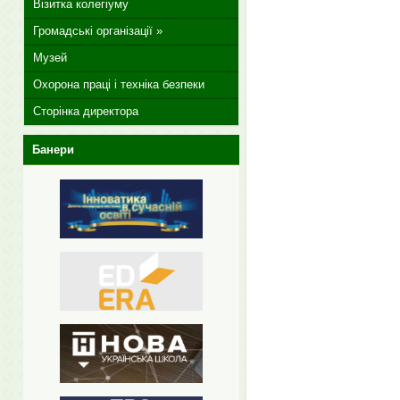
Візитка колегіуму
Громадські організації »
Музей
Охорона праці і техніка безпеки
Сторінка директора
Банери