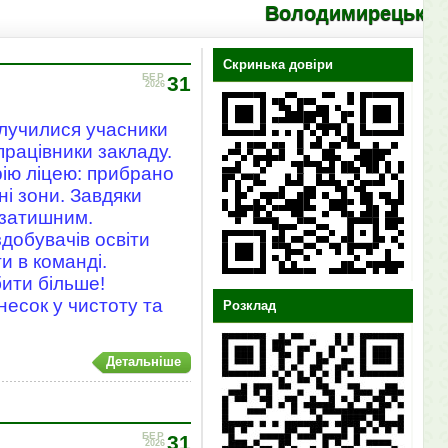
Володимирецький ліцей "Ко
Скринька довіри
БЕР
31
2026
олучилися учасники
 працівники закладу.
рію ліцею: прибрано
ні зони. Завдяки
 затишним.
добувачів освіти
и в команді.
ити більше!
несок у чистоту та
Розклад
Детальніше
БЕР
31
2026