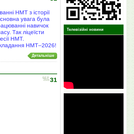
ванні НМТ з історії
Основна увага була
працюванні навичок
Телевізійні новини
су. Так ліцеїсти
есії НМТ.
складання НМТ–2026!
Детальніше
БЕР
31
2026