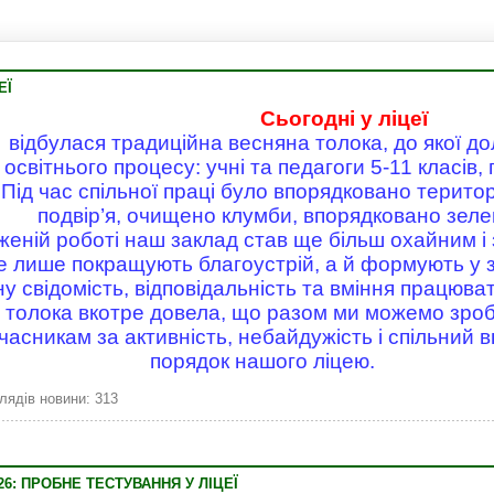
ЕЇ
Сьогодні у ліцеї
відбулася традиційна весняна толока, до якої д
освітнього процесу: учні та педагоги 5-11 класів,
Під час спільної праці було впорядковано терито
подвір’я, очищено клумби, впорядковано зеле
женій роботі наш заклад став ще більш охайним і
не лише покращують благоустрій, а й формують у з
ну свідомість, відповідальність та вміння працюват
 толока вкотре довела, що разом ми можемо зроб
часникам за активність, небайдужість і спільний в
порядок нашого ліцею.
лядів новини: 313
6: ПРОБНЕ ТЕСТУВАННЯ У ЛІЦЕЇ