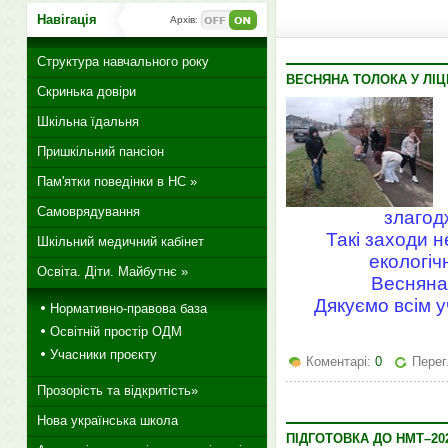
Навігація
Архів:
Структура навчального року
ВЕСНЯНА ТОЛОКА У ЛІЦ
Скринька довіри
Шкільна їдальня
Пришкільний пансіон
Пам'ятки поведінки в НС »
Самоврядування
злагод
Такі заходи 
Шкільний медичний кабінет
екологіч
Освіта. Діти. Майбутнє »
Весняна
Дякуємо всім у
Нормативно-правова база
Освітній простір ОДМ
Учасники проєкту
Коментарі:
0
Перег
Прозорість та відкритість»
Нова українська школа
ПІДГОТОВКА ДО НМТ–202