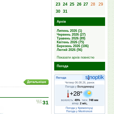
23
24
25
26
27
28
29
30
31
Архів
Липень 2026 (1)
Червень 2026 (27)
Травень 2026 (89)
Квітень 2026 (75)
Березень 2026 (106)
Лютий 2026 (56)
Показати архів повністю
Погода
Погода
Детальніше
Четвер 06.08.26, ранок
Погода у
Володимирці
+28°
вологість:
49%
тиск:
748 мм
БЕР
31
2026
вітер:
2 м/с,
Погода у Кременчуці
Погода у Мелітополі