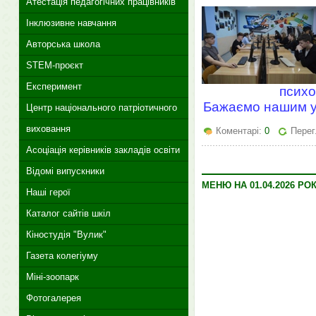
Атестація педагогічних працівників
Інклюзивне навчання
Авторська школа
STEM-проєкт
Експеримент
психо
Бажаємо нашим уч
Центр національного патріотичного
виховання
Коментарі:
0
Перег
Асоціація керівників закладів освіти
Відомі випускники
МЕНЮ НА 01.04.2026 РО
Наші герої
Каталог сайтів шкіл
Кіностудія "Вулик"
Газета колегіуму
Міні-зоопарк
Фотогалерея