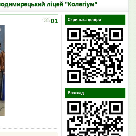
ецький ліцей "Колегіум"
ЛЮТ
01
Скринька довіри
2019
Розклад