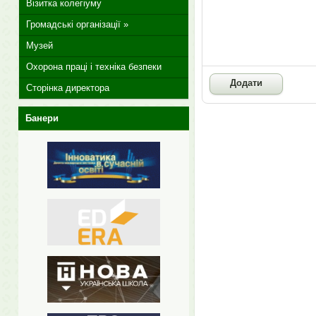
Візитка колегіуму
Громадські організації »
Музей
Охорона праці і техніка безпеки
Сторінка директора
Банери