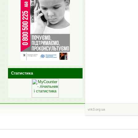
Статистика
vrk3.org.ua