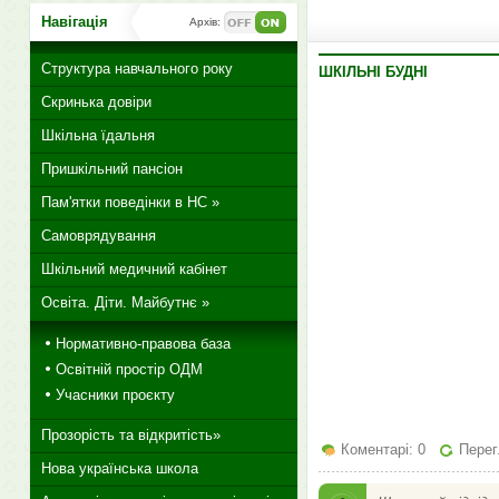
Навігація
Архів:
Структура навчального року
ШКІЛЬНІ БУДНІ
Скринька довіри
Шкільна їдальня
Пришкільний пансіон
Пам'ятки поведінки в НС »
Самоврядування
Шкільний медичний кабінет
Освіта. Діти. Майбутнє »
Нормативно-правова база
Освітній простір ОДМ
Учасники проєкту
Прозорість та відкритість»
Коментарі: 0
Перег
Нова українська школа