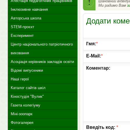
Атестація педагогічних працівників
Шановний відвіду
Ми радимо Вам
з
Інклюзивне навчання
Авторська школа
Додати коме
STEM-проєкт
Експеримент
І'мя:
*
Центр національного патріотичного
виховання
E-Mail:
*
Асоціація керівників закладів освіти
Коментар:
Відомі випускники
Наші герої
Каталог сайтів шкіл
Кіностудія "Вулик"
Газета колегіуму
Міні-зоопарк
Фотогалерея
Введіть код:
*