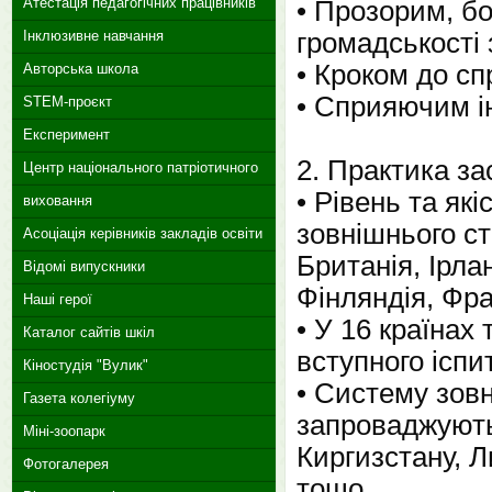
Атестація педагогічних працівників
• Прозорим, б
Інклюзивне навчання
громадськості
• Кроком до сп
Авторська школа
• Сприяючим ін
STEM-проєкт
Експеримент
2. Практика з
Центр національного патріотичного
• Рівень та як
виховання
зовнішнього ст
Асоціація керівників закладів освіти
Британія, Ірла
Відомі випускники
Фінляндія, Фра
Наші герої
• У 16 країнах
Каталог сайтів шкіл
вступного іспит
Кіностудія "Вулик"
• Систему зовн
Газета колегіуму
запроваджують
Міні-зоопарк
Киргизстану, Ли
Фотогалерея
тощо.