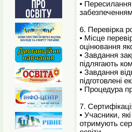
• Пересилання 
забезпеченням 
6. Перевірка р
• Місце переві
оцінювання яко
• Завдання зак
підлягають ком
• Завдання від
підготовлені е
• Процедура п
7. Сертифікаці
• Учасники, я
отримують серт