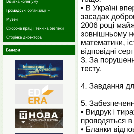
Візитка колегіуму
• В Україні вп
Громадські організації »
засадах добров
Музей
2006 році май
Охорона праці і техніка безпеки
зовнішньому н
Сторінка директора
математики, іст
відповідні сер
Банери
3. За порушен
тесту.
4. Завдання дл
5. Забезпеченн
• Видрук і тир
проводяться в 
• Бланки відп