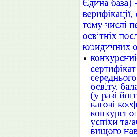
Єдина база) 
верифікації,
тому числі п
освітніх пос
юридичних о
конкурсний
сертифікат
середнього
освіту, ба
(у разі йо
вагові кое
конкурсног
успіхи та/
вищого нав