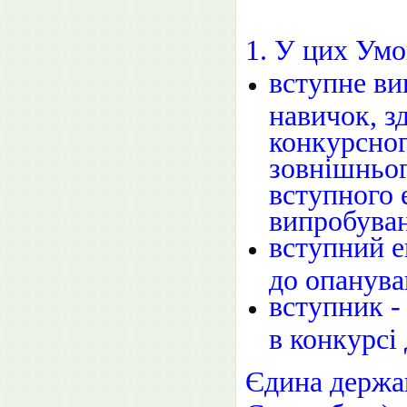
1. У цих Умо
вступне ви
навичок, з
конкурсног
зовнішньог
вступного 
випробува
вступний е
до опанува
вступник -
в конкурсі
Єдина держав