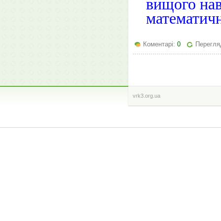
вищого нав
математичн
Коментарі:
0
Перегля
vrk3.org.ua