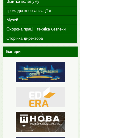
Візитка колегіуму
Громадські організації »
Музей
Охорона праці і техніка безпеки
Сторінка директора
Банери