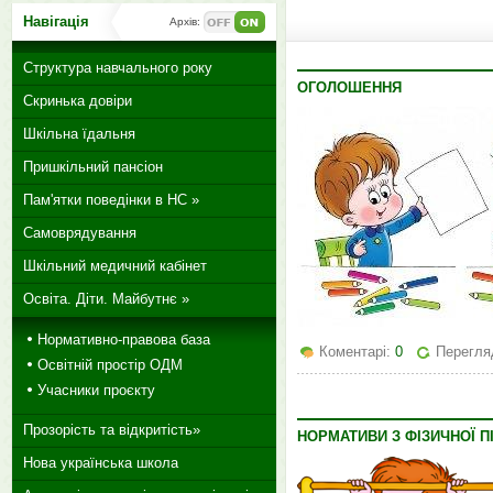
Навігація
Архів:
Структура навчального року
ОГОЛОШЕННЯ
Скринька довіри
Шкільна їдальня
Пришкільний пансіон
Пам'ятки поведінки в НС »
Самоврядування
Шкільний медичний кабінет
Освіта. Діти. Майбутнє »
Нормативно-правова база
Коментарі:
0
Перегля
Освітній простір ОДМ
Учасники проєкту
Прозорість та відкритість»
НОРМАТИВИ З ФІЗИЧНОЇ П
Нова українська школа