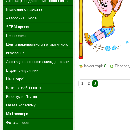
Атестація педагогічних працівників
Інклюзивне навчання
Авторська школа
STEM-проєкт
Експеримент
Центр національного патріотичного
виховання
Асоціація керівників закладів освіти
Коментарі:
0
Перегля
Відомі випускники
Наші герої
1
2
3
Каталог сайтів шкіл
Кіностудія "Вулик"
Газета колегіуму
Міні-зоопарк
Фотогалерея