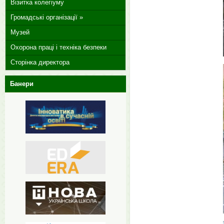
Візитка колегіуму
Громадські організації »
Музей
Охорона праці і техніка безпеки
Сторінка директора
Банери