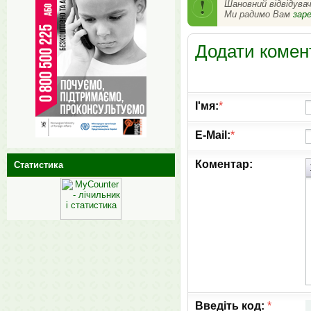
Шановний відвідува
Ми радимо Вам
зар
Додати комен
І'мя:
*
E-Mail:
*
Коментар:
Статистика
Введіть код:
*