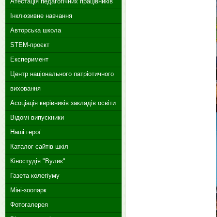
Атестація педагогічних працівників
Інклюзивне навчання
Авторська школа
STEM-проєкт
Експеримент
Центр національного патріотичного
виховання
Асоціація керівників закладів освіти
Відомі випускники
Наші герої
Каталог сайтів шкіл
Кіностудія "Вулик"
Газета колегіуму
Міні-зоопарк
Фотогалерея