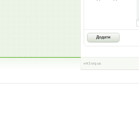
vrk3.org.ua