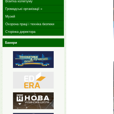
Візитка колегіуму
Громадські організації »
Музей
Охорона праці і техніка безпеки
Сторінка директора
Банери