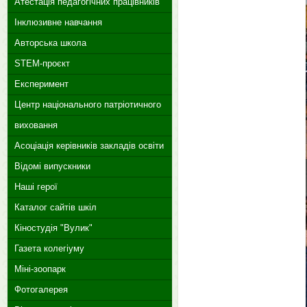
Атестація педагогічних працівників
Інклюзивне навчання
Авторська школа
STEM-проєкт
Експеримент
Центр національного патріотичного
виховання
Асоціація керівників закладів освіти
Відомі випускники
Наші герої
Каталог сайтів шкіл
Кіностудія "Вулик"
Газета колегіуму
Міні-зоопарк
Фотогалерея