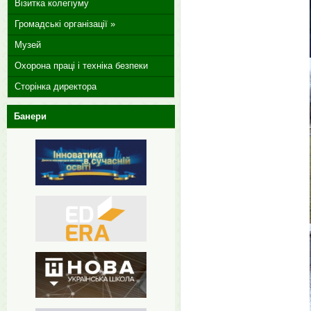
Візитка колегіуму
Громадські організації »
Музей
Охорона праці і техніка безпеки
Сторінка директора
Банери