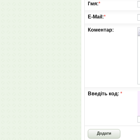
І'мя:
*
E-Mail:
*
Коментар:
Введіть код:
*