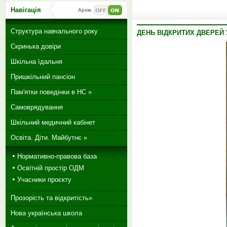
Навігація
Архів:
Структура навчального року
ДЕНЬ ВІДКРИТИХ ДВЕРЕЙ
Скринька довіри
Шкільна їдальня
Пришкільний пансіон
Пам'ятки поведінки в НС »
Самоврядування
Шкільний медичний кабінет
Освіта. Діти. Майбутнє »
Нормативно-правова база
Освітній простір ОДМ
Учасники проєкту
Прозорість та відкритість»
Нова українська школа